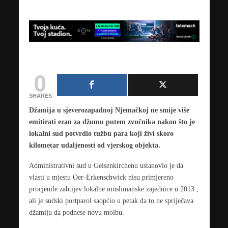
0
SHARES
Džamija u sjeverozapadnoj Njemačkoj ne smije više
emitirati ezan za džumu putem zvučnika nakon što je
lokalni sud potvrdio tužbu para koji živi skoro
kilometar udaljenosti od vjerskog objekta.
Administrativni sud u Gelsenkirchenu ustanovio je da
vlasti u mjestu Oer-Erkenschwick nisu primjereno
procjenile zahtijev lokalne muslimanske zajednice u 2013.,
ali je sudski portparol saopćio u petak da to ne spriječava
džamiju da podnese novu molbu.