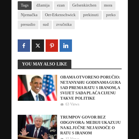
Tags
džamija
ezan
Gelsenkirchen
mora
Njemačka
Oer-Erkenschwick
prekinuti
preko
presudio
sud
zvučnika
YOU MAY ALSO LIKE
OBAMA OTVORENO PORUČIO:
NETANYAHU GODINAMA GURA
SAD PREMA RATU S IRANOM, A
SVIJET SADA PLAĆA CIJENU
TAKVE POLITIKE
63 Views
TRUMPOV GOVOR BEZ
ODGOVORA: MEDIJI UKAZUJU
NA KLJUČNE NEJASNOĆE O
RATU S IRANOM