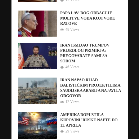
15 Views
PAPA LAV: BOG ODBACUJE
MOLITVE VOĐA KOJI VODE
RATOVE
48 Views
IRAN ISMIJAO TRUMPOV
PRIJEDLOG PRIMIRJA:
PREGOVARATE SAMI SA
SOBOM
46 Views
IRAN NAPAO RIJAD
BALISTIČKIM PROJEKTILIMA,
SAUDIJSKA ARABIJA NAJAVILA
ODGOVOR
12 Views
AMERIKA DOPUSTILA
KUPOVINU RUSKE NAFTE DO
11. APRILA
29 Views