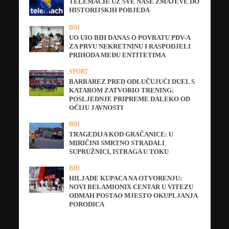
TELEMACH: UZ SVE NAŠE ZMAJEVE DO
HISTORIJSKIH POBJEDA
BIH
UO UIO BIH DANAS O POVRATU PDV-A
ZA PRVU NEKRETNINU I RASPODJELI
PRIHODA MEĐU ENTITETIMA
SPORT
BARBAREZ PRED ODLUČUJUĆI DUEL S
KATAROM ZATVORIO TRENING:
POSLJEDNJE PRIPREME DALEKO OD
OČIJU JAVNOSTI
BIH
TRAGEDIJA KOD GRAČANICE: U
MIRIČINI SMRTNO STRADALI
SUPRUŽNICI, ISTRAGA U TOKU
BIH
HILJADE KUPACA NA OTVORENJU:
NOVI BELAMIONIX CENTAR U VITEZU
ODMAH POSTAO MJESTO OKUPLJANJA
PORODICA