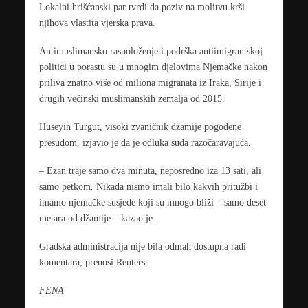
Lokalni hrišćanski par tvrdi da poziv na molitvu krši
njihova vlastita vjerska prava.
Antimuslimansko raspoloženje i podrška antiimigrantskoj
politici u porastu su u mnogim djelovima Njemačke nakon
priliva znatno više od miliona migranata iz Iraka, Sirije i
drugih većinski muslimanskih zemalja od 2015.
Huseyin Turgut, visoki zvaničnik džamije pogođene
presudom, izjavio je da je odluka suda razočaravajuća.
– Ezan traje samo dva minuta, neposredno iza 13 sati, ali
samo petkom. Nikada nismo imali bilo kakvih pritužbi i
imamo njemačke susjede koji su mnogo bliži – samo deset
metara od džamije – kazao je.
Gradska administracija nije bila odmah dostupna radi
komentara, prenosi Reuters.
FENA