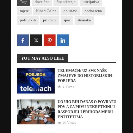
Tags
drastične
finansiranje
inicijativa
mjere
Nihad Čolpa
obustavi
podnesena
političkih
privrede
spas
stranaka
YOU MAY ALSO LIKE
TELEMACH: UZ SVE NAŠE
ZMAJEVE DO HISTORIJSKIH
POBJEDA
2 Views
UO UIO BIH DANAS O POVRATU
PDV-A ZA PRVU NEKRETNINU I
RASPODJELI PRIHODA MEĐU
ENTITETIMA
20 Views