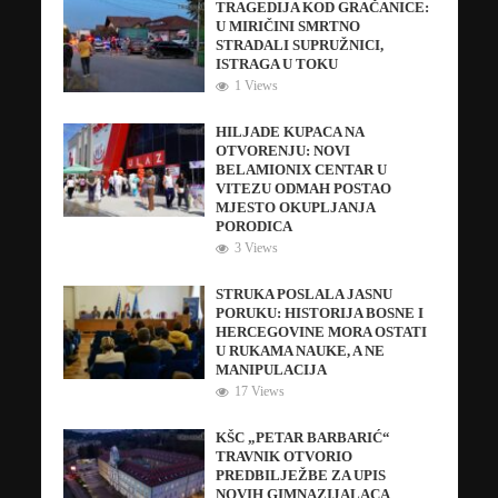
TRAGEDIJA KOD GRAČANICE:
U MIRIČINI SMRTNO
STRADALI SUPRUŽNICI,
ISTRAGA U TOKU
1 Views
HILJADE KUPACA NA
OTVORENJU: NOVI
BELAMIONIX CENTAR U
VITEZU ODMAH POSTAO
MJESTO OKUPLJANJA
PORODICA
3 Views
STRUKA POSLALA JASNU
PORUKU: HISTORIJA BOSNE I
HERCEGOVINE MORA OSTATI
U RUKAMA NAUKE, A NE
MANIPULACIJA
17 Views
KŠC „PETAR BARBARIĆ“
TRAVNIK OTVORIO
PREDBILJEŽBE ZA UPIS
NOVIH GIMNAZIJALACA