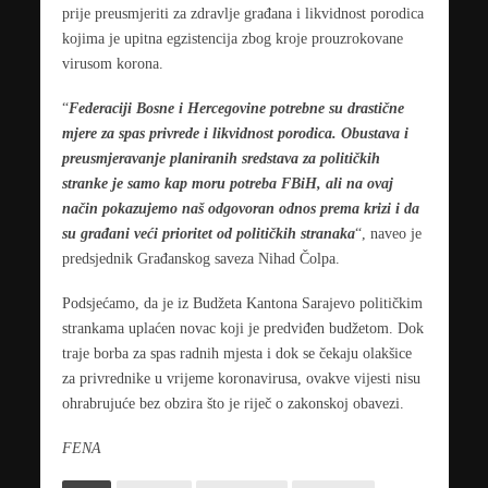
prije preusmjeriti za zdravlje građana i likvidnost porodica
kojima je upitna egzistencija zbog kroje prouzrokovane
virusom korona.
“
Federaciji Bosne i Hercegovine potrebne su drastične
mjere za spas privrede i likvidnost porodica. Obustava i
preusmjeravanje planiranih sredstava za političkih
stranke je samo kap moru potreba FBiH, ali na ovaj
način pokazujemo naš odgovoran odnos prema krizi i da
su građani veći prioritet od političkih stranaka
“, naveo je
predsjednik Građanskog saveza Nihad Čolpa.
Podsjećamo, da je iz Budžeta Kantona Sarajevo političkim
strankama uplaćen novac koji je predviđen budžetom. Dok
traje borba za spas radnih mjesta i dok se čekaju olakšice
za privrednike u vrijeme koronavirusa, ovakve vijesti nisu
ohrabrujuće bez obzira što je riječ o zakonskoj obavezi.
FENA