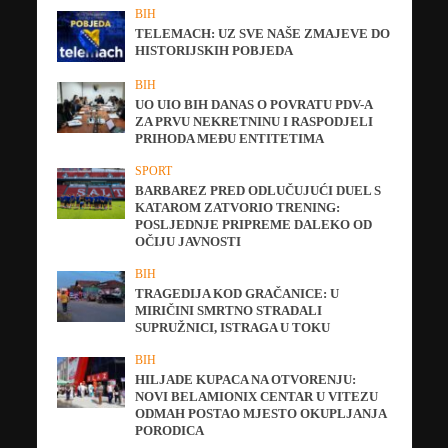
BIH
TELEMACH: UZ SVE NAŠE ZMAJEVE DO
HISTORIJSKIH POBJEDA
BIH
UO UIO BIH DANAS O POVRATU PDV-A
ZA PRVU NEKRETNINU I RASPODJELI
PRIHODA MEĐU ENTITETIMA
SPORT
BARBAREZ PRED ODLUČUJUĆI DUEL S
KATAROM ZATVORIO TRENING:
POSLJEDNJE PRIPREME DALEKO OD
OČIJU JAVNOSTI
BIH
TRAGEDIJA KOD GRAČANICE: U
MIRIČINI SMRTNO STRADALI
SUPRUŽNICI, ISTRAGA U TOKU
BIH
HILJADE KUPACA NA OTVORENJU:
NOVI BELAMIONIX CENTAR U VITEZU
ODMAH POSTAO MJESTO OKUPLJANJA
PORODICA