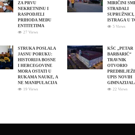
ZA PRVU
MIRIČINI S
NEKRETNINU I
STRADALI
RASPODJELI
SUPRUŽNICI,
PRIHODA MEĐU
ISTRAGA U 
ENTITETIMA
5 Views
27 Views
STRUKA POSLALA
KŠC „PETAR
JASNU PORUKU:
BARBARIĆ“
HISTORIJA BOSNE
TRAVNIK
I HERCEGOVINE
OTVORIO
MORA OSTATI U
PREDBILJEŽ
RUKAMA NAUKE, A
UPIS NOVIH
NE MANIPULACIJA
GIMNAZIJAL
19 Views
22 Views