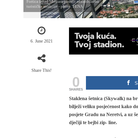
Fortica iznad Mostara postaje nezaobilazna
turistička atrakcija - photo: FENA
6. June 2021
Share This!
0
S
SHARES
Staklena šetnica (Skywalk) na br
bilježi veliku posjećenost kako d
posjete Gradu na Neretvi, a uz šet
dječiji te bejbi zip- line.