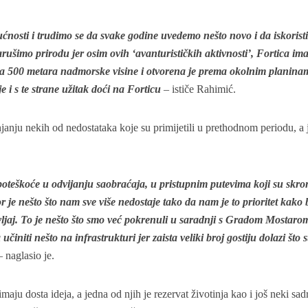
nosti i trudimo se da svake godine uvedemo nešto novo i da iskorist
rušimo prirodu jer osim ovih ‘avanturističkih aktivnosti’, Fortica ima
 na 500 metara nadmorske visine i otvorena je prema okolnim planina
je i s te strane užitak doći na Forticu
– ističe Rahimić.
janju nekih od nedostataka koje su primijetili u prethodnom periodu, a
poteškoće u odvijanju saobraćaja, u pristupnim putevima koji su skr
 je nešto što nam sve više nedostaje tako da nam je to prioritet kako 
vljaj. To je nešto što smo već pokrenuli u saradnji s Gradom Mostaro
činiti nešto na infrastrukturi jer zaista veliki broj gostiju dolazi što 
 naglasio je.
imaju dosta ideja, a jedna od njih je rezervat životinja kao i još neki sad