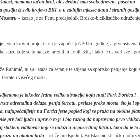
, nažalost, nemamo tačan broj, ali svjedoci smo svakodnevno, posebno
gostiju iz svih krajeva BiH, a u zadnjih mjesec dana i stranih gostiju
i Mostaru
– kazao je za Fenu predsjednik Brdsko-biciklističko udruženj
e jedan krovni projekt koji je započet još 2016. godine, a prvenstvena i
e staze koje se tu nalaze, urediti ih i obilježiti, i tako je ustvari sve i po
že Rahimić, tu su i staza za šetanje te stijena za sportsko penjanje koju 
 ferrate i visećeg mosta.
ijenama je također jedna velika atrakcija koju nudi Park Fortica i
vrste adrenalina dolaze, penju ferratu, prelaze preko mosta, što je i sp
ga, najupečatljivije na Fortici jeste pogled koji se pruža na okolne plan
iše privlači ljude i upravo to je i bio razlog da napravimo prvo vidiko
 stakleni vidikovac koji se nalazi u neposrednoj blizini, tako da je to 
e pruža na okolna brda
– ističe predsjednik Brdsko-biciklističko udruže