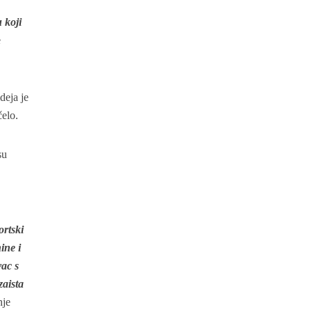
 koji
e
deja je
čelo.
su
ortski
ine i
vac s
zaista
nje