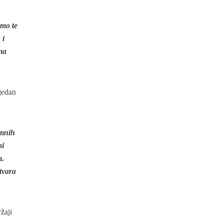
imo te
 i
ma
 jedan
omnih
bi
m.
stvara
ržaji