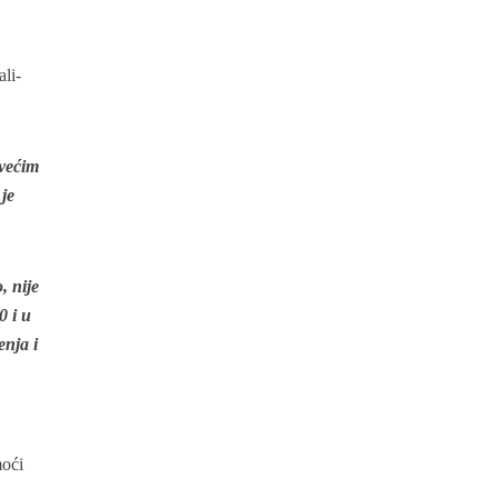
ali-
jvećim
 je
, nije
0 i u
enja i
moći