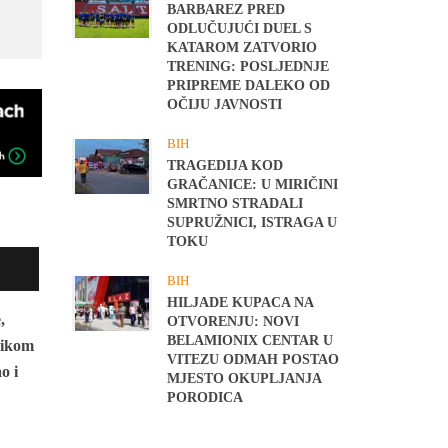
BARBAREZ PRED
ODLUČUJUĆI DUEL S
KATAROM ZATVORIO
TRENING: POSLJEDNJE
PRIPREME DALEKO OD
OČIJU JAVNOSTI
BIH
TRAGEDIJA KOD
GRAČANICE: U MIRIČINI
SMRTNO STRADALI
SUPRUŽNICI, ISTRAGA U
TOKU
BIH
HILJADE KUPACA NA
,
OTVORENJU: NOVI
BELAMIONIX CENTAR U
ilikom
VITEZU ODMAH POSTAO
o i
MJESTO OKUPLJANJA
PORODICA