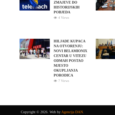
ZMAJEVE DO
HISTORIJSKIH
POBJEDA
4 Views
HILJADE KUPACA
NA OTVORENJU:
NOVI BELAMIONIX
CENTAR U VITEZU
ODMAH POSTAO
MJESTO
OKUPLJANJA
PORODICA
7 Views
Copyright © 2026. Web by
Agencija DAN
.