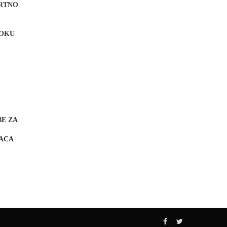
MRTNO
TOKU
BE ZA
ACA