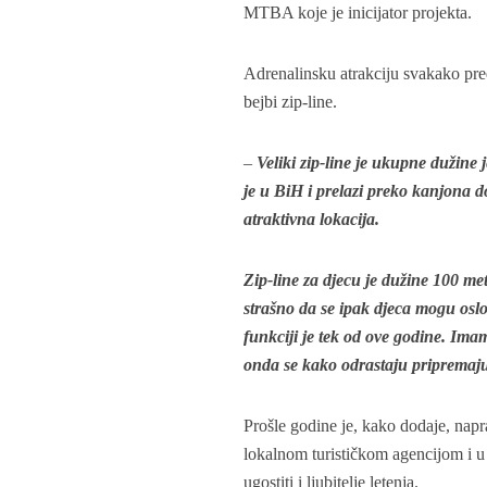
MTBA koje je inicijator projekta.
Adrenalinsku atrakciju svakako preds
bejbi zip-line.
–
Veliki zip-line je ukupne dužine 
je u BiH i prelazi preko kanjona 
atraktivna lokacija.
Zip-line za djecu je dužine 100 met
strašno da se ipak djeca mogu oslo
funkciji je tek od ove godine. Ima
onda se kako odrastaju pripremaju 
Prošle godine je, kako dodaje, napr
lokalnom turističkom agencijom i u 
ugostiti i ljubitelje letenja.