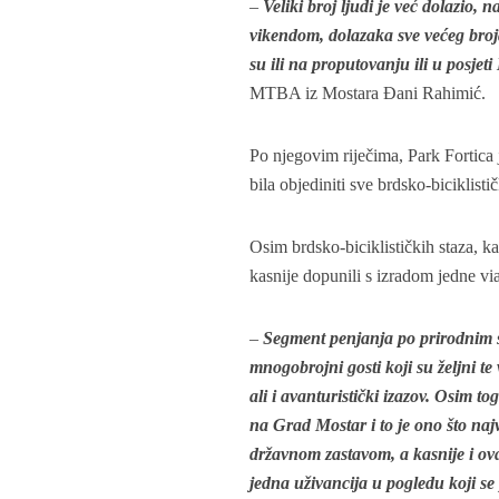
–
Veliki broj ljudi je već dolazio
vikendom, dolazaka sve većeg broja 
su ili na proputovanju ili u posjet
MTBA iz Mostara Đani Rahimić.
Po njegovim riječima, Park Fortica j
bila objediniti sve brdsko-biciklističk
Osim brdsko-biciklističkih staza, ka
kasnije dopunili s izradom jedne via
–
Segment penjanja po prirodnim st
mnogobrojni gosti koji su željni te 
ali i avanturistički izazov. Osim to
na Grad Mostar i to je ono što najv
državnom zastavom, a kasnije i ovaj
jedna uživancija u pogledu koji s