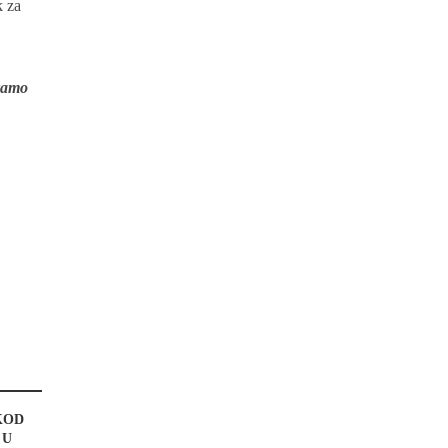
k za
ivamo
KOD
 U