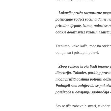
–
Lokacija pruža raznorazne moguć
potencijale vodeći računa da ne na
prirodne ljepote, šumu, nalazi se
odakle dolazi svjež vazduh i zaista 
Trenutno, kako kaže, rade na otklan
od njih su i pristupni putevi.
–
Zbog velikog broja ljudi imamo 
dimenzija. Također, parking prostor
mogli pružiti gostima potpuni doži
Podnijeli smo zahtjev da se pokuša u
poteškoće u odvijanju saobraćaja
–
Što se tiče zabavnih stvari, također 