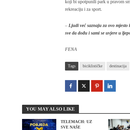
koji bi upotpunili park u pravom smi
rekreaciju i za sport.
–
Ljudi već saznaju za ovo mjesto 
sve da dođu i sami se uvjere u ljep
FENA
Tags
biciklističke
destinacija
YOU MAY ALSO LIKE
TELEMACH: UZ
SVE NAŠE