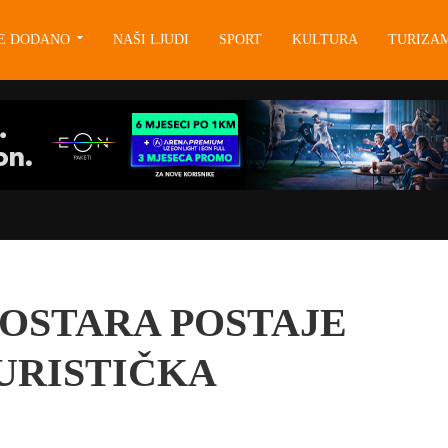
JE DODANO
NAŠI LJUDI
SPORT
KULTURA
TURIZA
OSTARA POSTAJE
URISTIČKA