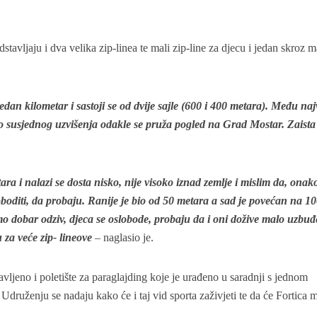
tavljaju i dva velika zip-linea te mali zip-line za djecu i jedan skroz m
jedan kilometar i sastoji se od dvije sajle (600 i 400 metara). Među na
do susjednog uzvišenja odakle se pruža pogled na Grad Mostar. Zaista
ara i nalazi se dosta nisko, nije visoko iznad zemlje i mislim da, onako
boditi, da probaju. Ranije je bio od 50 metara a sad je povećan na 10
mo dobar odziv, djeca se oslobode, probaju da i oni dožive malo uzbuđ
za veće zip- lineove
– naglasio je.
avljeno i poletište za paraglajding koje je urađeno u saradnji s jednom
Udruženju se nadaju kako će i taj vid sporta zaživjeti te da će Fortica 