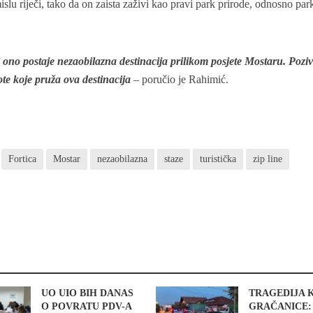
slu riječi, tako da on zaista zaživi kao pravi park prirode, odnosno par
i ono postaje nezaobilazna destinacija prilikom posjete Mostaru. Poz
ote koje pruža ova destinacija
– poručio je Rahimić.
Fortica
Mostar
nezaobilazna
staze
turistička
zip line
UO UIO BIH DANAS
TRAGEDIJA 
O POVRATU PDV-A
GRAČANICE: