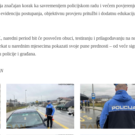
a značajan korak ka savremenijem policijskom radu i većem povjerenj
 evidenciju postupanja, objektivnu provjeru pritužbi i dodatnu edukacij
aredni period bit će posvećen obuci, testiranju i prilagođavanju na n
jekat u narednim mjesecima pokazati svoje pune prednosti – od veće sig
 policije i građana.
AN