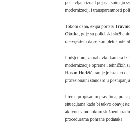
postavljaju iznad pojasa, snimaju s
modernizaciji i transparentnosti pol
Tokom dana, ekipa portala
Travni
Okuka
, gdje su policijski služben
obaviješteni da se kompletna interak
Podsjetimo, za nabavku kamera iz 
modernizacije opreme i tehničkih 
Hasan Hodžić
, ranije je istakao 
profesionalni standard u postupanju
Prema propisanim pravilima, policaj
situacijama kada bi takvo obavješten
aktivno samo tokom službenih radnji,
procedurama pohrane podataka.