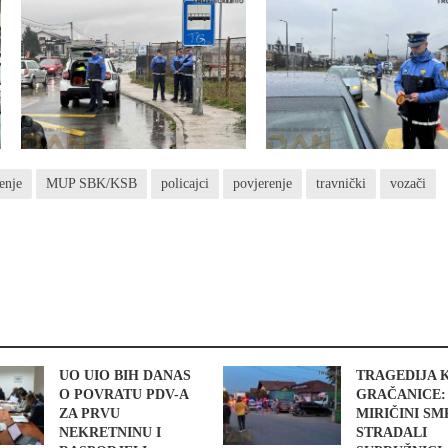
tenje
MUP SBK/KSB
policajci
povjerenje
travnički
vozači
UO UIO BIH DANAS
TRAGEDIJA 
O POVRATU PDV-A
GRAČANICE:
ZA PRVU
MIRIČINI S
NEKRETNINU I
STRADALI