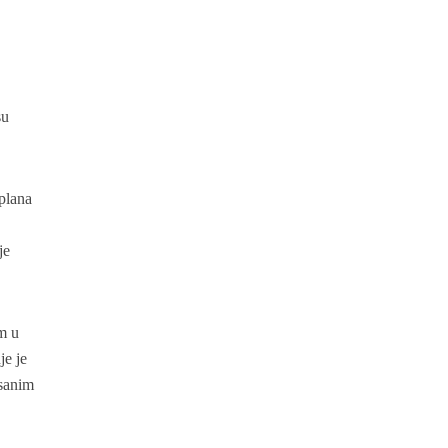
su
 plana
je
im u
je je
isanim