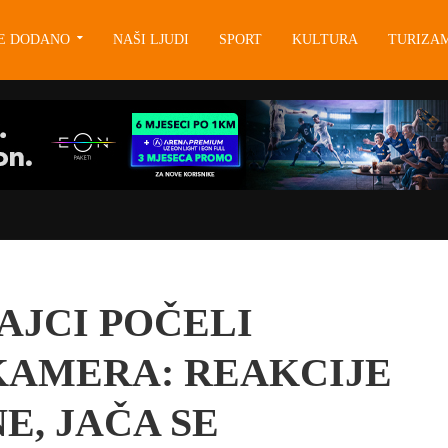
JE DODANO
NAŠI LJUDI
SPORT
KULTURA
TURIZA
AJCI POČELI
KAMERA: REAKCIJE
E, JAČA SE