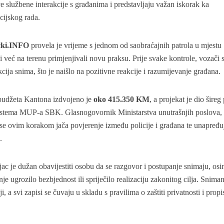
ve službene interakcije s građanima i predstavljaju važan iskorak ka
icijskog rada.
cki.INFO
provela je vrijeme s jednom od saobraćajnih patrola u mjestu
ici već na terenu primjenjivali novu praksu. Prije svake kontrole, vozači 
cija snima, što je naišlo na pozitivne reakcije i razumijevanje građana.
budžeta Kantona izdvojeno je
oko 415.350 KM
, a projekat je dio šireg
sistema MUP-a SBK. Glasnogovornik Ministarstva unutrašnjih poslova,
da se ovim korakom jača povjerenje između policije i građana te unapređu
.
ac je dužan obavijestiti osobu da se razgovor i postupanje snimaju, os
je ugrozilo bezbjednost ili spriječilo realizaciju zakonitog cilja. Sniman
 a svi zapisi se čuvaju u skladu s pravilima o zaštiti privatnosti i prop