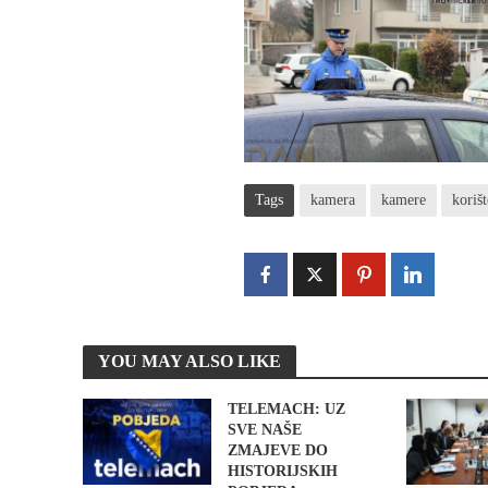
Tags
kamera
kamere
koriš
YOU MAY ALSO LIKE
TELEMACH: UZ
SVE NAŠE
ZMAJEVE DO
HISTORIJSKIH