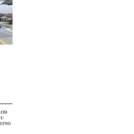
KOD
 U
MRTNO