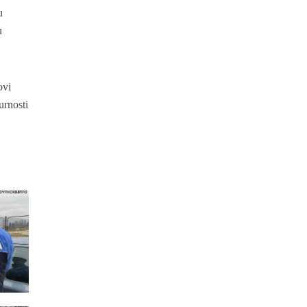
u
u
ovi
urnosti