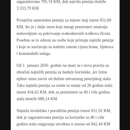
zagarantovana 795,74 KM, dok najviša penzija dostiže
3.333,79 KM.
Prosječna samostalna penzija za mjesec maj iznosi 851,60
KM, što je i dalje iznos koji mnogi penzioneri smatraju
nedovoljnim za pokrivanje svakodnevnih troškova života.
Posebno se to odnosi na osobe koje primaju najniže penzije
i koje se suočavaju sa stalnim rastom cijena hrane, lijekova
i komunalnih usluga.
Od 1. januara 2026. godine na snazi su i nova pravila za
obračun najnižih penzija za buduće korisnike, pri čemu
njihov iznos zavisi od dužine ostvarenog penzijskog staža.
Tako najniža penzija za osobe sa manje od 20 godina staža
iznosi 434,62 KM, dok za penzionere sa 40 i više godina
staža dostiže 688,14 KM.
Najniža invalidska i porodična penzija iznosi 651,92 KM,
dok je zagarantovana penzija za korisnike sa 40 i više
godina staža osiguranja utvrđena u iznosu od 842,44 KM.