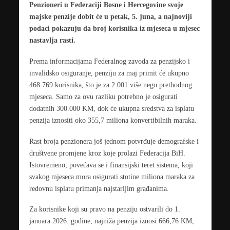
Penzioneri u Federaciji Bosne i Hercegovine svoje
majske penzije dobit će u petak, 5. juna, a najnoviji
podaci pokazuju da broj korisnika iz mjeseca u mjesec
nastavlja rasti.
Prema informacijama Federalnog zavoda za penzijsko i
invalidsko osiguranje, penziju za maj primit će ukupno
468.769 korisnika, što je za 2.001 više nego prethodnog
mjeseca. Samo za ovu razliku potrebno je osigurati
dodatnih 300.000 KM, dok će ukupna sredstva za isplatu
penzija iznositi oko 355,7 miliona konvertibilnih maraka.
Rast broja penzionera još jednom potvrđuje demografske i
društvene promjene kroz koje prolazi Federacija BiH.
Istovremeno, povećava se i finansijski teret sistema, koji
svakog mjeseca mora osigurati stotine miliona maraka za
redovnu isplatu primanja najstarijim građanima.
Za korisnike koji su pravo na penziju ostvarili do 1.
januara 2026. godine, najniža penzija iznosi 666,76 KM,