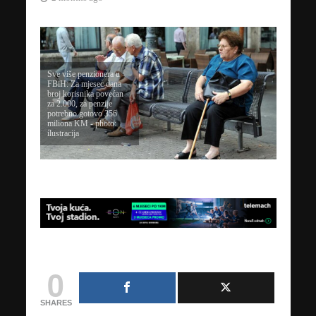
Sve više penzionera u
FBiH: Za mjesec dana
broj korisnika povećan
za 2.000, za penzije
potrebno gotovo 356
miliona KM - photo:
ilustracija
0
SHARES