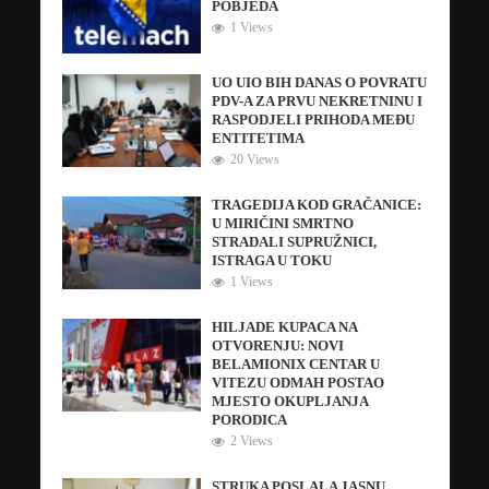
POBJEDA
1 Views
UO UIO BIH DANAS O POVRATU
PDV-A ZA PRVU NEKRETNINU I
RASPODJELI PRIHODA MEĐU
ENTITETIMA
20 Views
TRAGEDIJA KOD GRAČANICE:
U MIRIČINI SMRTNO
STRADALI SUPRUŽNICI,
ISTRAGA U TOKU
1 Views
HILJADE KUPACA NA
OTVORENJU: NOVI
BELAMIONIX CENTAR U
VITEZU ODMAH POSTAO
MJESTO OKUPLJANJA
PORODICA
2 Views
STRUKA POSLALA JASNU