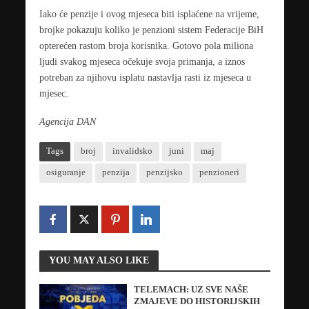
Iako će penzije i ovog mjeseca biti isplaćene na vrijeme,
brojke pokazuju koliko je penzioni sistem Federacije BiH
opterećen rastom broja korisnika. Gotovo pola miliona
ljudi svakog mjeseca očekuje svoja primanja, a iznos
potreban za njihovu isplatu nastavlja rasti iz mjeseca u
mjesec.
Agencija DAN
Tags
broj
invalidsko
juni
maj
osiguranje
penzija
penzijsko
penzioneri
YOU MAY ALSO LIKE
TELEMACH: UZ SVE NAŠE
ZMAJEVE DO HISTORIJSKIH