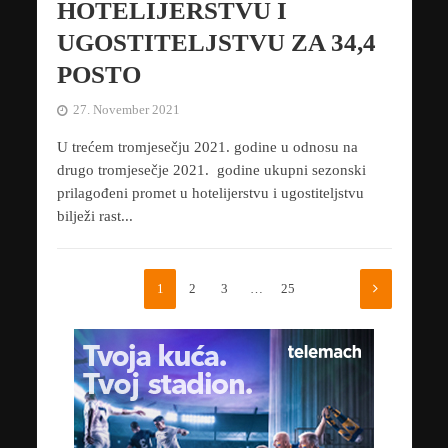
HOTELIJERSTVU I
UGOSTITELJSTVU ZA 34,4
POSTO
27. November 2021
U trećem tromjesečju 2021. godine u odnosu na
drugo tromjesečje 2021. godine ukupni sezonski
prilagođeni promet u hotelijerstvu i ugostiteljstvu
bilježi rast...
1
2
3
…
25