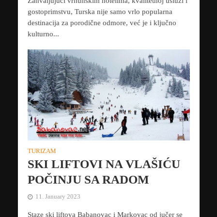
Zahvaljujući vrhunskim hotelima, kvalitetnoj usluzi i
gostoprimstvu, Turska nije samo vrlo popularna
destinacija za porodične odmore, već je i ključno
kulturno...
TURIZAM
SKI LIFTOVI NA VLAŠIĆU
POČINJU SA RADOM
11. January 2023
Staze ski liftova Babanovac i Markovac od jučer se