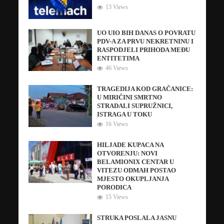
13 Views
UO UIO BIH DANAS O POVRATU
PDV-A ZA PRVU NEKRETNINU I
RASPODJELI PRIHODA MEĐU
ENTITETIMA
46 Views
TRAGEDIJA KOD GRAČANICE:
U MIRIČINI SMRTNO
STRADALI SUPRUŽNICI,
ISTRAGA U TOKU
16 Views
HILJADE KUPACA NA
OTVORENJU: NOVI
BELAMIONIX CENTAR U
VITEZU ODMAH POSTAO
MJESTO OKUPLJANJA
PORODICA
15 Views
STRUKA POSLALA JASNU