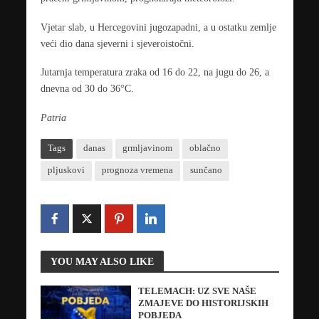
Vjetar slab, u Hercegovini jugozapadni, a u ostatku zemlje
veći dio dana sjeverni i sjeveroistočni.
Jutarnja temperatura zraka od 16 do 22, na jugu do 26, a
dnevna od 30 do 36°C.
Patria
Tags
danas
grmljavinom
oblačno
pljuskovi
prognoza vremena
sunčano
YOU MAY ALSO LIKE
TELEMACH: UZ SVE NAŠE
ZMAJEVE DO HISTORIJSKIH
POBJEDA