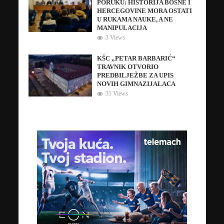
PORUKU: HISTORIJA BOSNE I
HERCEGOVINE MORA OSTATI
U RUKAMA NAUKE, A NE
MANIPULACIJA
3 Views
KŠC „PETAR BARBARIĆ“
TRAVNIK OTVORIO
PREDBILJEŽBE ZA UPIS
NOVIH GIMNAZIJALACA
31 Views