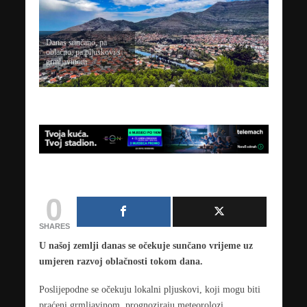
Danas sunčano, pa
oblačno, pa pljuskovi s
grmljavinom
0
SHARES
U našoj zemlji danas se očekuje sunčano vrijeme uz
umjeren razvoj oblačnosti tokom dana.
Poslijepodne se očekuju lokalni pljuskovi, koji mogu biti
praćeni grmljavinom, prognoziraju meteorolozi.