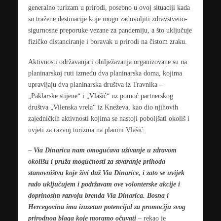
generalno turizam u prirodi, posebno u ovoj situaciji kada
su tražene destinacije koje mogu zadovoljiti zdravstveno-
sigurnosne preporuke vezane za pandemiju, a što uključuje
fizičko distanciranje i boravak u prirodi na čistom zraku.
Aktivnosti održavanja i obilježavanja organizovane su na
planinarskoj ruti između dva planinarska doma, kojima
upravljaju dva planinarska društva iz Travnika –
„Paklarske stijene“ i „Vlašić“ uz pomoć partnerskog
društva „Vilenska vrela“ iz Kneževa, kao dio njihovih
zajedničkih aktivnosti kojima se nastoji poboljšati okoliš i
uvjeti za razvoj turizma na planini Vlašić.
–
Via Dinarica nam omogućava uživanje u zdravom
okolišu i pruža mogućnosti za stvaranje prihoda
stanovništvu koje živi duž Via Dinarice, i zato se uvijek
rado uključujem i podržavam ove volonterske akcije i
doprinosim razvoju brenda Via Dinarica. Bosna i
Hercegovina ima izuzetan potencijal za promociju svog
prirodnog blaga koje moramo očuvati
– rekao je