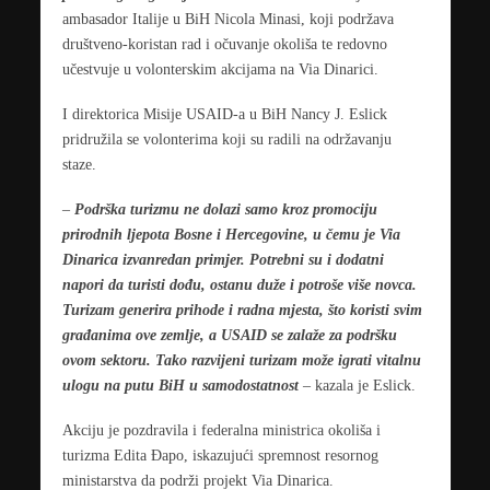
ambasador Italije u BiH Nicola Minasi, koji podržava
društveno-koristan rad i očuvanje okoliša te redovno
učestvuje u volonterskim akcijama na Via Dinarici.
I direktorica Misije USAID-a u BiH Nancy J. Eslick
pridružila se volonterima koji su radili na održavanju
staze.
–
Podrška turizmu ne dolazi samo kroz promociju
prirodnih ljepota Bosne i Hercegovine, u čemu je Via
Dinarica izvanredan primjer. Potrebni su i dodatni
napori da turisti dođu, ostanu duže i potroše više novca.
Turizam generira prihode i radna mjesta, što koristi svim
građanima ove zemlje, a USAID se zalaže za podršku
ovom sektoru. Tako razvijeni turizam može igrati vitalnu
ulogu na putu BiH u samodostatnost
– kazala je Eslick.
Akciju je pozdravila i federalna ministrica okoliša i
turizma Edita Đapo, iskazujući spremnost resornog
ministarstva da podrži projekt Via Dinarica.