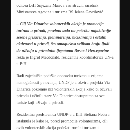
odnosa BiH Snježana Marić i viši stručni saradnik
Ministarstva trgovine i turizma RS Jelena Gavrilović.
–
Cilj Via Dinarica volonterskih akcija je promocija
turizma u prirodi, posebno sada na početku najaktivnije
sezone pješačenja, planinarenja, bicikliranja i ostalih
aktivnosti u prirodi, što omogućava velikom broju ljudi
da uživaju u prirodnim ljepotama Bosne i Hercegovine
–
rekla je Ingrid Macdonald, rezidentna koordinatorica UN-a
u BiH.
Radi zajedničke podrške oporavku turizma u vrijeme
nemogućnosti putovanja, UNDP je u okviru projekta Via
Dinarica pokrenuo niz volonterskih akcija kako bi očuvali
prirodu i učinili staze Via Dinarice dostupnima za sve
turiste koji uživaju u prirodi.
Rezidentna predstavnica UNDP-a u BiH Steliana Nedera
istaknula je kako je, pored promocije volonterizma, cilj
ovih volonterskih akcija podržati ruralni turizam i