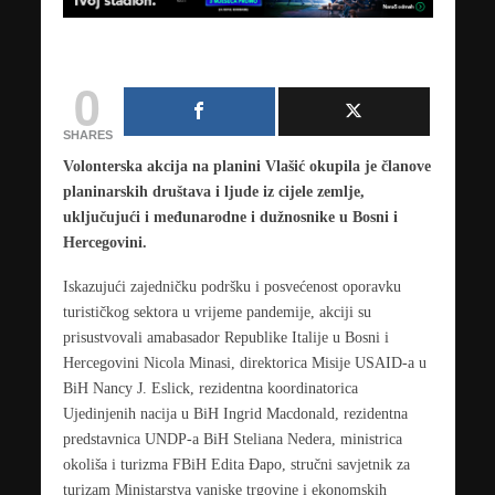
0
SHARES
Volonterska akcija na planini Vlašić okupila je članove
planinarskih društava i ljude iz cijele zemlje,
uključujući i međunarodne i dužnosnike u Bosni i
Hercegovini.
Iskazujući zajedničku podršku i posvećenost oporavku
turističkog sektora u vrijeme pandemije, akciji su
prisustvovali amabasador Republike Italije u Bosni i
Hercegovini Nicola Minasi, direktorica Misije USAID-a u
BiH Nancy J. Eslick, rezidentna koordinatorica
Ujedinjenih nacija u BiH Ingrid Macdonald, rezidentna
predstavnica UNDP-a BiH Steliana Nedera, ministrica
okoliša i turizma FBiH Edita Đapo, stručni savjetnik za
turizam Ministarstva vanjske trgovine i ekonomskih