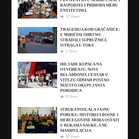
PDV-A ZA PRVU NEKRETNINU I
RASPODJELI PRIHODA MEĐU
ENTITETIMA
32 Views
TRAGEDIJA KOD GRAČANICE:
U MIRIČINI SMRTNO
STRADALI SUPRUŽNICI,
ISTRAGA U TOKU
5 Views
HILJADE KUPACA NA
OTVORENJU: NOVI
BELAMIONIX CENTAR U
VITEZU ODMAH POSTAO
MJESTO OKUPLJANJA
PORODICA
9 Views
STRUKA POSLALA JASNU
PORUKU: HISTORIJA BOSNE I
HERCEGOVINE MORA OSTATI
U RUKAMA NAUKE, A NE
MANIPULACIJA
26 Views