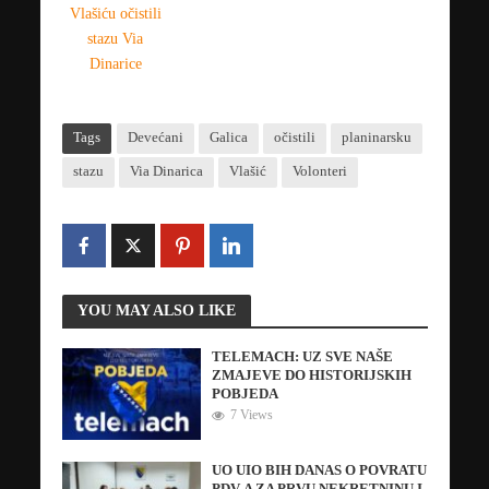
Tags
Devećani
Galica
očistili
planinarsku
stazu
Via Dinarica
Vlašić
Volonteri
YOU MAY ALSO LIKE
TELEMACH: UZ SVE NAŠE
ZMAJEVE DO HISTORIJSKIH
POBJEDA
7 Views
UO UIO BIH DANAS O POVRATU