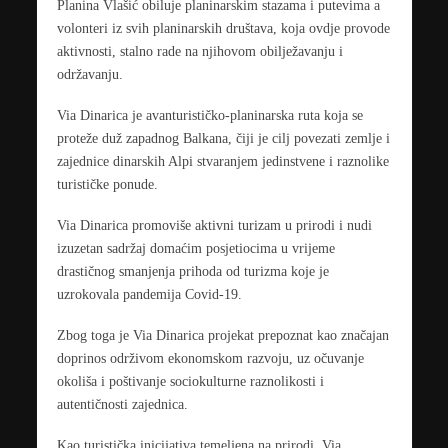
Planina Vlašić obiluje planinarskim stazama i putevima a
volonteri iz svih planinarskih društava, koja ovdje provode
aktivnosti, stalno rade na njihovom obilježavanju i
održavanju.
Via Dinarica je avanturističko-planinarska ruta koja se
proteže duž zapadnog Balkana, čiji je cilj povezati zemlje i
zajednice dinarskih Alpi stvaranjem jedinstvene i raznolike
turističke ponude.
Via Dinarica promoviše aktivni turizam u prirodi i nudi
izuzetan sadržaj domaćim posjetiocima u vrijeme
drastičnog smanjenja prihoda od turizma koje je
uzrokovala pandemija Covid-19.
Zbog toga je Via Dinarica projekat prepoznat kao značajan
doprinos održivom ekonomskom razvoju, uz očuvanje
okoliša i poštivanje sociokulturne raznolikosti i
autentičnosti zajednica.
Kao turistička inicijativa temeljena na prirodi, Via