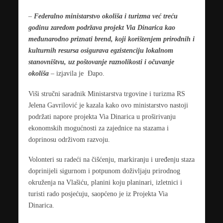
–
Federalno ministarstvo okoliša i turizma već treću
godinu zaredom podržava projekt Via Dinarica kao
međunarodno priznati brend, koji korištenjem prirodnih i
kulturnih resursa osigurava egzistenciju lokalnom
stanovništvu, uz poštovanje raznolikosti i očuvanje
okoliša
– izjavila je Đapo.
Viši stručni saradnik Ministarstva trgovine i turizma RS
Jelena Gavrilović je kazala kako ovo ministarstvo nastoji
podržati napore projekta Via Dinarica u proširivanju
ekonomskih mogućnosti za zajednice na stazama i
doprinosu održivom razvoju.
Volonteri su radeći na čišćenju, markiranju i uređenju staza
doprinijeli sigurnom i potpunom doživljaju prirodnog
okruženja na Vlašiću, planini koju planinari, izletnici i
turisti rado posjećuju, saopćeno je iz Projekta Via
Dinarica.