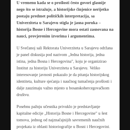
U vremenu kada se o prošlosti često govori glasnije
nego što se istražuje, a historijske činjenice nerijetko
postaju predmet političkih interpretacija, sa
Univerziteta u Sarajevu stigla je jasna poruka –
historija Bosne i Hercegovine mora ostati zasnovana na
nauci, provjerenim izvorima i argumentima.
U Svečanoj sali Rektorata Univerziteta u Sarajevu održana
je panel diskusija pod nazivom „Jedna historija, jedna
istina, jedna Bosna i Hercegovina“, koju je organizirao
Institut za historiju Univerziteta u Sarajevu. Veliko
interesovanje javnosti pokazalo je da pitanja historijskog
identiteta, kulture sjećanja i naučnog tumačenja prošlosti i
dalje zauzimaju važno mjesto u bosanskohercegovačkom
društvu.
Posebnu pažnju učesnika privuklo je predstavljanje
kapitalne edicije „Historija Bosne i Hercegovine“ u šest
tomova, jednog od najznačajnijih savremenih naučnih
projekata iz oblasti historiografije u Bosni i Hercegovini.