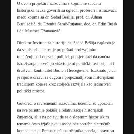
O ovom projektu i izazovima s kojima se suočava
historijska nauka govorili su ugledni profesori i istraživači,
među kojima su dr. Sedad Bešlija, prof. dr. Adnan
Busuladžić, dr. Dženita Sarač-Rujanac, doc. dr. Edin Bujak
i dr. Muamer Džananović.
Direktor Instituta za historiju dr. Sedad Bešlija naglasio je
da se historija ne smije prepuštati proizvoljnim
tumačenjima i dnevnoj politici, podsjećajući da naučna
istraživanja potvrđuju višestoljetni politički, teritorijalni i
društveni kontinuitet Bosne i Hercegovine. Istaknuto je da
je riječ o državi sa dugom i prepoznatljivom historijskom
tradicijom koja se kroz stoljeća razvijala kao jedinstven
politički prostor.
Govoreći o savremenim izazovima, učesnici su upozorili
na sve prisutnije pokušaje relativizacije historijskih
činjenica, ali i na pojavu da se o složenim historijskim
temama često izjašnjavaju osobe bez potrebnih stručnih
kompetencija. Prema riječima učesnika panela, upravo su