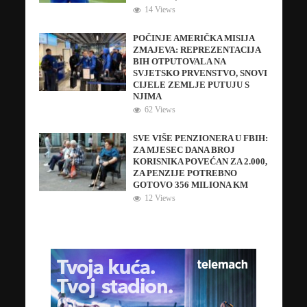
14 Views
POČINJE AMERIČKA MISIJA
ZMAJEVA: REPREZENTACIJA
BIH OTPUTOVALA NA
SVJETSKO PRVENSTVO, SNOVI
CIJELE ZEMLJE PUTUJU S
NJIMA
62 Views
SVE VIŠE PENZIONERA U FBIH:
ZA MJESEC DANA BROJ
KORISNIKA POVEĆAN ZA 2.000,
ZA PENZIJE POTREBNO
GOTOVO 356 MILIONA KM
12 Views