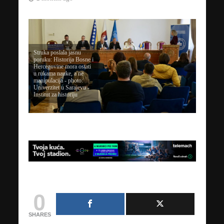
Struka poslala jasnu
poruku: Historija Bosne i
Hercegovine mora ostati
u rukama nauke, a ne
manipulacija - photo:
Univerzitet u Sarajevu -
Institut za historiju
0
SHARES