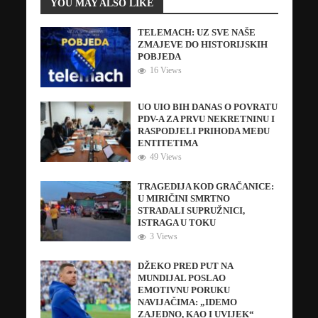
YOU MAY ALSO LIKE
TELEMACH: UZ SVE NAŠE
ZMAJEVE DO HISTORIJSKIH
POBJEDA
16 Views
UO UIO BIH DANAS O POVRATU
PDV-A ZA PRVU NEKRETNINU I
RASPODJELI PRIHODA MEĐU
ENTITETIMA
49 Views
TRAGEDIJA KOD GRAČANICE:
U MIRIČINI SMRTNO
STRADALI SUPRUŽNICI,
ISTRAGA U TOKU
3 Views
DŽEKO PRED PUT NA
MUNDIJAL POSLAO
EMOTIVNU PORUKU
NAVIJAČIMA: „IDEMO
ZAJEDNO, KAO I UVIJEK“