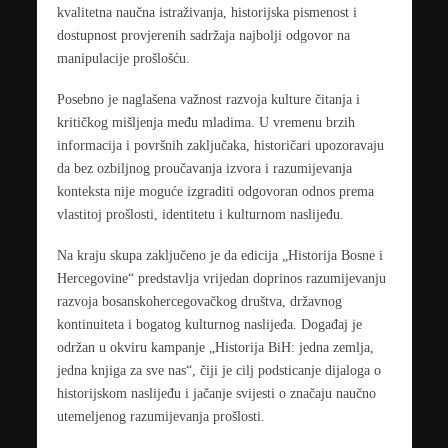
kvalitetna naučna istraživanja, historijska pismenost i
dostupnost provjerenih sadržaja najbolji odgovor na
manipulacije prošlošću.
Posebno je naglašena važnost razvoja kulture čitanja i
kritičkog mišljenja među mladima. U vremenu brzih
informacija i površnih zaključaka, historičari upozoravaju
da bez ozbiljnog proučavanja izvora i razumijevanja
konteksta nije moguće izgraditi odgovoran odnos prema
vlastitoj prošlosti, identitetu i kulturnom naslijeđu.
Na kraju skupa zaključeno je da edicija „Historija Bosne i
Hercegovine“ predstavlja vrijedan doprinos razumijevanju
razvoja bosanskohercegovačkog društva, državnog
kontinuiteta i bogatog kulturnog naslijeđa. Događaj je
održan u okviru kampanje „Historija BiH: jedna zemlja,
jedna knjiga za sve nas“, čiji je cilj podsticanje dijaloga o
historijskom naslijeđu i jačanje svijesti o značaju naučno
utemeljenog razumijevanja prošlosti.