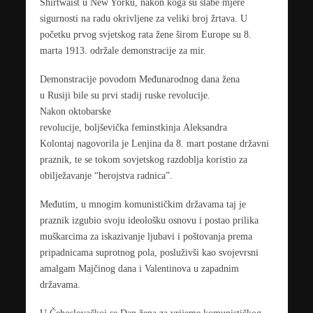
Shirtwaist u New Yorku, nakon koga su slabe mjere
sigurnosti na radu okrivljene za veliki broj žrtava. U
početku prvog svjetskog rata žene širom Europe su 8.
marta 1913. održale demonstracije za mir.
Demonstracije povodom Međunarodnog dana žena
u Rusiji bile su prvi stadij ruske revolucije.
Nakon oktobarske
revolucije, boljševička feminstkinja Aleksandra
Kolontaj nagovorila je Lenjina da 8. mart postane državni
praznik, te se tokom sovjetskog razdoblja koristio za
obilježavanje “herojstva radnica”.
Međutim, u mnogim komunističkim državama taj je
praznik izgubio svoju ideološku osnovu i postao prilika
muškarcima za iskazivanje ljubavi i poštovanja prema
pripadnicama suprotnog pola, posluživši kao svojevrsni
amalgam Majčinog dana i Valentinova u zapadnim
državama.
U Čehoslovačkoj se Dan žena za vrijeme komunističkog