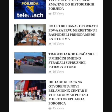
TELEMACH: UZ SVE NAŠE
ZMAJEVE DO HISTORIJSKIH
POBJEDA
13 Views
UO UIO BIH DANAS O POVRATU
PDV-A ZA PRVU NEKRETNINU I
RASPODJELI PRIHODA MEĐU
ENTITETIMA
46 Views
TRAGEDIJA KOD GRAČANICE:
U MIRIČINI SMRTNO
STRADALI SUPRUŽNICI,
ISTRAGA U TOKU
16 Views
HILJADE KUPACA NA
OTVORENJU: NOVI
BELAMIONIX CENTAR U
VITEZU ODMAH POSTAO
MJESTO OKUPLJANJA
PORODICA
15 Views