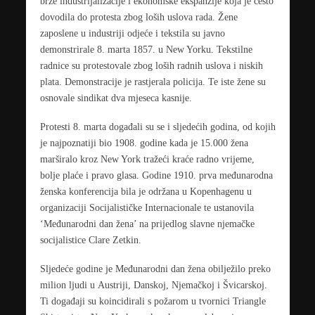
brze industrijalizacije i ekonomske ekspanzije koja je često
dovodila do protesta zbog loših uslova rada. Žene
zaposlene u industriji odjeće i tekstila su javno
demonstrirale 8. marta 1857. u New Yorku. Tekstilne
radnice su protestovale zbog loših radnih uslova i niskih
plata. Demonstracije je rastjerala policija. Te iste žene su
osnovale sindikat dva mjeseca kasnije.
Protesti 8. marta događali su se i sljedećih godina, od kojih
je najpoznatiji bio 1908. godine kada je 15.000 žena
marširalo kroz New York tražeći kraće radno vrijeme,
bolje plaće i pravo glasa. Godine 1910. prva međunarodna
ženska konferencija bila je održana u Kopenhagenu u
organizaciji Socijalističke Internacionale te ustanovila
‘Međunarodni dan žena’ na prijedlog slavne njemačke
socijalistice Clare Zetkin.
Sljedeće godine je Međunarodni dan žena obilježilo preko
milion ljudi u Austriji, Danskoj, Njemačkoj i Švicarskoj.
Ti događaji su koincidirali s požarom u tvornici Triangle