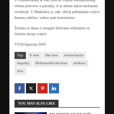
režima pretvorio u parodiju, te je ukinut nakon baršunaste
revolucije. U Mađarskoj se, pak, običaj poklanjanja cvijeća
ženama zadržao i nakon pada komunizma.
Ženama se danas u mnogim državama uobičajeno uz
čestitku daruje cvijeće.
FENA/Agencija DAN
Tags
8. mart
Dan žena
demonstracije
događaji
Međunarodni dan žena
muškarci
žene
YOU MAY ALSO LIKE