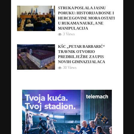
STRUKA POSLALA JASNU
PORUKU: HISTORIJA BOSNE I
HERCEGOVINE MORA OSTATI
U RUKAMA NAUKE, A NE
MANIPULACIJA
3 Views
KŠC „PETAR BARBARIĆ“
TRAVNIK OTVORIO
PREDBILJEŽBE ZA UPIS
NOVIH GIMNAZIJALACA
30 Views