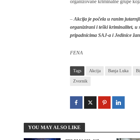
organizovane kriminalne grupe koj
–
Akcija je počela u ranim jutarnj
organizirani i teški kriminalitet, 
pripadnicima SAJ-a i Jedinice ža
FENA
Tags
Akcija
Banja Luka
Bi
Zvornik
YOU MAY ALSO LIKE