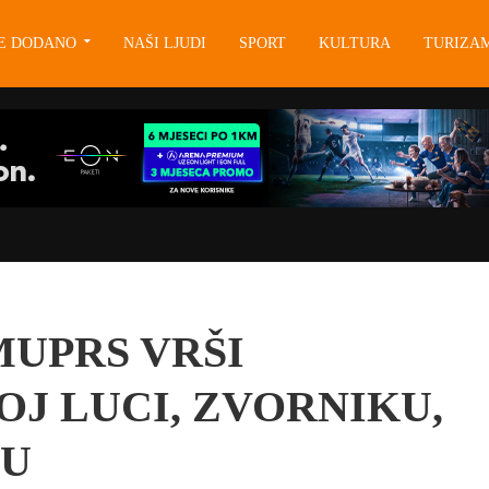
JE DODANO
NAŠI LJUDI
SPORT
KULTURA
TURIZA
MUPRS VRŠI
OJ LUCI, ZVORNIKU,
JU