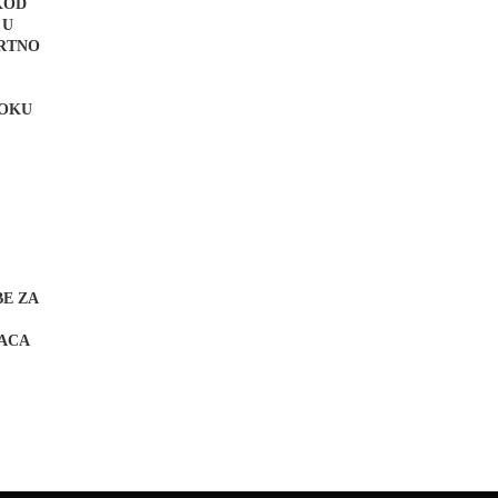
KOD
 U
MRTNO
TOKU
BE ZA
ACA