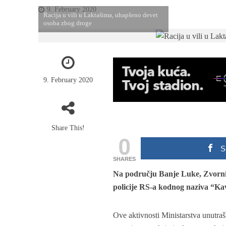
9. February 2020
Racija u vili u Laktašima, uhapšeno devet
osoba zbog droge
9. February 2020
Share This!
0
S
SHARES
Na području Banje Luke, Zvornika,
policije RS-a kodnog naziva “Ka
Ove aktivnosti Ministarstva unutr