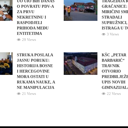
UO UIO BIH DANAS
TRAGEDIJA 
O POVRATU PDV-A
GRAČANICE:
ZA PRVU
MIRIČINI S
NEKRETNINU I
STRADALI
RASPODJELI
SUPRUŽNICI,
PRIHODA MEĐU
ISTRAGA U 
ENTITETIMA
3 Views
29 Views
STRUKA POSLALA
KŠC „PETAR
JASNU PORUKU:
BARBARIĆ“
HISTORIJA BOSNE
TRAVNIK
I HERCEGOVINE
OTVORIO
MORA OSTATI U
PREDBILJEŽ
RUKAMA NAUKE, A
UPIS NOVIH
NE MANIPULACIJA
GIMNAZIJAL
21 Views
22 Views