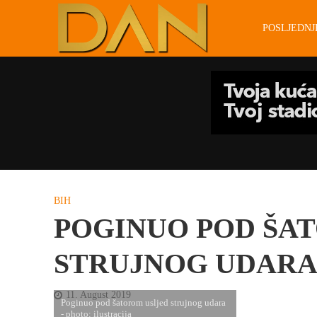
POSLJEDN
BIH
POGINUO POD ŠA
STRUJNOG UDAR
11. August 2019
Poginuo pod šatorom usljed strujnog udara
- photo: ilustracija