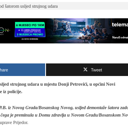
hare
Tweet
sljed strujnog udara u mjestu Donji Petrovići, u općini Novi
iz policije.
a P.B. iz Novog Grada/Bosanskog Novog, usljed demontaže šatora zad
on čega je preminula u Domu zdravlja u Novom Gradu/Bosanskom N
uprave Prijedor.