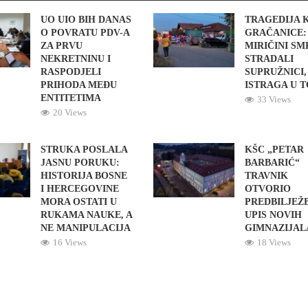
UO UIO BIH DANAS
TRAGEDIJA 
O POVRATU PDV-A
GRAČANICE:
ZA PRVU
MIRIČINI S
NEKRETNINU I
STRADALI
RASPODJELI
SUPRUŽNICI,
PRIHODA MEĐU
ISTRAGA U 
ENTITETIMA
33 Views
20 Views
STRUKA POSLALA
KŠC „PETAR
JASNU PORUKU:
BARBARIĆ“
HISTORIJA BOSNE
TRAVNIK
I HERCEGOVINE
OTVORIO
MORA OSTATI U
PREDBILJEŽ
RUKAMA NAUKE, A
UPIS NOVIH
NE MANIPULACIJA
GIMNAZIJAL
16 Views
18 Views