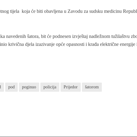
otnog tijela koja će biti obavljena u Zavodu za sudsku medicinu Republ
ka navedenih šatora, bit će podnesen izvještaj nadležnom tužilaštvu zb
io krivična djela izazivanje opće opasnosti i krađa električne energije i
d
pod
poginuo
policija
Prijedor
šatorom