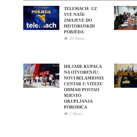
TELEMACH: UZ
SVE NAŠE
ZMAJEVE DO
HISTORIJSKIH
POBJEDA
20 Views
HILJADE KUPACA
NA OTVORENJU:
NOVI BELAMIONIX
CENTAR U VITEZU
ODMAH POSTAO
MJESTO
OKUPLJANJA
PORODICA
2 Views