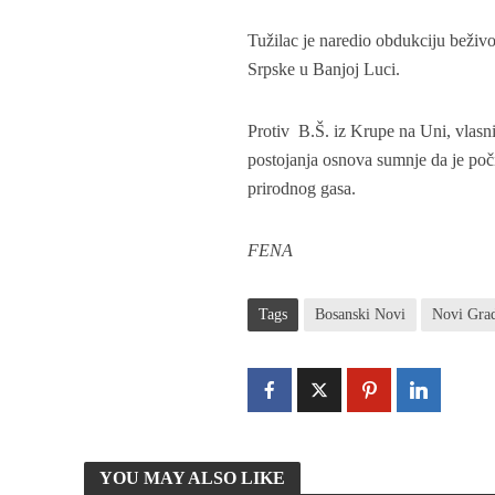
Tužilac je naredio obdukciju beživ
Srpske u Banjoj Luci.
Protiv B.Š. iz Krupe na Uni, vlasni
postojanja osnova sumnje da je počin
prirodnog gasa.
FENA
Tags
Bosanski Novi
Novi Gra
YOU MAY ALSO LIKE