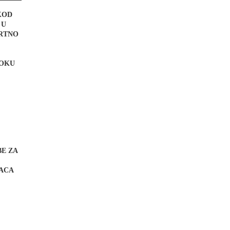
KOD
 U
MRTNO
TOKU
BE ZA
ACA