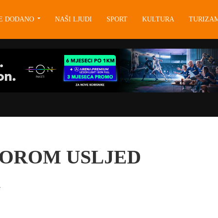
JE DODANO
NAŠI LJUDI
SPORT
KULTURA
TURIZA
TOROM USLJED
A