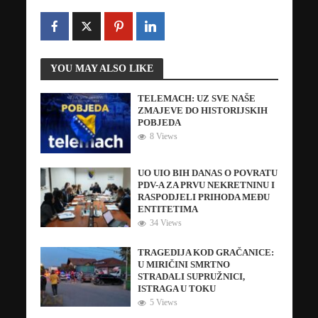
YOU MAY ALSO LIKE
TELEMACH: UZ SVE NAŠE
ZMAJEVE DO HISTORIJSKIH
POBJEDA
8 Views
UO UIO BIH DANAS O POVRATU
PDV-A ZA PRVU NEKRETNINU I
RASPODJELI PRIHODA MEĐU
ENTITETIMA
34 Views
TRAGEDIJA KOD GRAČANICE:
U MIRIČINI SMRTNO
STRADALI SUPRUŽNICI,
ISTRAGA U TOKU
5 Views