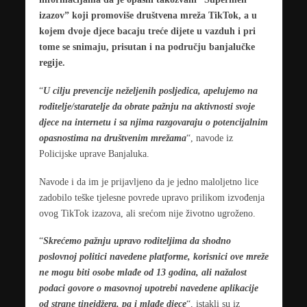
izazov” koji promoviše društvena mreža TikTok, a u
kojem dvoje djece bacaju treće dijete u vazduh i pri
tome se snimaju, prisutan i na području banjalučke
regije.
“
U cilju prevencije neželjenih posljedica, apelujemo na
roditelje/staratelje da obrate pažnju na aktivnosti svoje
djece na internetu i sa njima razgovaraju o potencijalnim
opasnostima na društvenim mrežama
“, navode iz
Policijske uprave Banjaluka.
Navode i da im je prijavljeno da je jedno maloljetno lice
zadobilo teške tjelesne povrede upravo prilikom izvođenja
ovog TikTok izazova, ali srećom nije životno ugroženo.
“
Skrećemo pažnju upravo roditeljima da shodno
poslovnoj politici navedene platforme, korisnici ove mreže
ne mogu biti osobe mlađe od 13 godina, ali nažalost
podaci govore o masovnoj upotrebi navedene aplikacije
od strane tinejdžera, pa i mlađe djece
“, istakli su iz