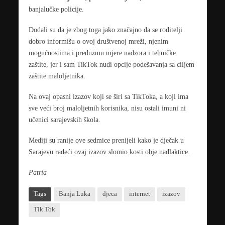
banjalučke policije.
Dodali su da je zbog toga jako značajno da se roditelji
dobro informišu o ovoj društvenoj mreži, njenim
mogućnostima i preduzmu mjere nadzora i tehničke
zaštite, jer i sam TikTok nudi opcije podešavanja sa ciljem
zaštite maloljetnika.
Na ovaj opasni izazov koji se širi sa TikToka, a koji ima
sve veći broj maloljetnih korisnika, nisu ostali imuni ni
učenici sarajevskih škola.
Mediji su ranije ove sedmice prenijeli kako je dječak u
Sarajevu radeći ovaj izazov slomio kosti obje nadlaktice.
Patria
Tags
Banja Luka
djeca
internet
izazov
Tik Tok