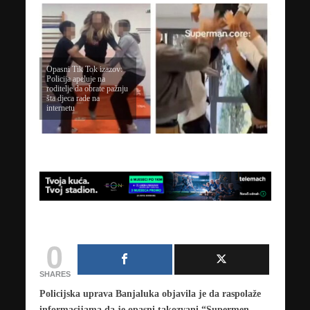
Opasni Tik Tok izazov:
Policija apeluje na
roditelje da obrate pažnju
šta djeca rade na
internetu
0
SHARES
Policijska uprava Banjaluka objavila je da raspolaže
informacijama da je opasni takozvani “Supermen