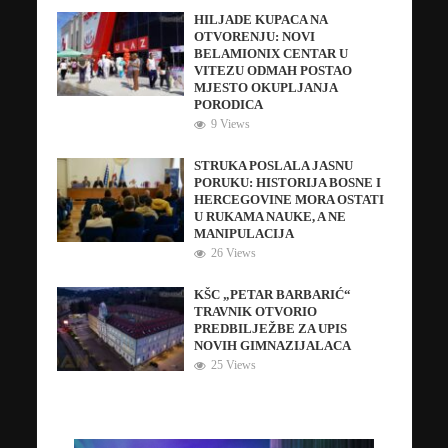
HILJADE KUPACA NA
OTVORENJU: NOVI
BELAMIONIX CENTAR U
VITEZU ODMAH POSTAO
MJESTO OKUPLJANJA
PORODICA
9 Views
STRUKA POSLALA JASNU
PORUKU: HISTORIJA BOSNE I
HERCEGOVINE MORA OSTATI
U RUKAMA NAUKE, A NE
MANIPULACIJA
26 Views
KŠC „PETAR BARBARIĆ“
TRAVNIK OTVORIO
PREDBILJEŽBE ZA UPIS
NOVIH GIMNAZIJALACA
25 Views