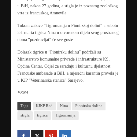
u BiH, nakon 27 godina, a stigla je iz poznatog zoološkog
vrta iz francuskog Amnevila.
Tokom zabave “Tigromanija u Pionirskoj dolini” u subotu
23. marta tigrica Nina u otvorenom dijelu svog prostranog
doma “pozdravljat” će sve goste.
Dolazak tigrice u “Pionirsku dolinu” podržali su
Ministarstvo komunalne privrede i infrastrukture KS,
Općina Centar, Odjel za saradnju i kulturnu djelatnost
Francuske ambasade u BiH, a mjesečni karantin provela je
u KJP “Veterinarska stanica” Sarajevo.
FENA
Tags
KJKP Rad
Nina
Pionirska dolina
stigla
tigrica
Tigromanija