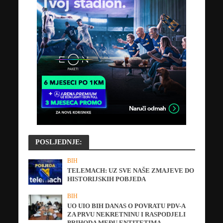
POSLJEDNJE:
BIH
TELEMACH: UZ SVE NAŠE ZMAJEVE DO
HISTORIJSKIH POBJEDA
BIH
UO UIO BIH DANAS O POVRATU PDV-A
ZA PRVU NEKRETNINU I RASPODJELI
PRIHODA MEĐU ENTITETIMA