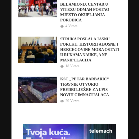
BELAMIONIX CENTAR U
VITEZU ODMAH POSTAO
MJESTO OKUPLJANJA
PORODICA
4 Views
STRUKA POSLALA JASNU
PORUKU: HISTORIJA BOSNE I
HERCEGOVINE MORA OSTATI
U RUKAMA NAUKE, A NE
MANIPULACIJA
18 Views
KŠC „PETAR BARBARIĆ“
TRAVNIK OTVORIO
PREDBILJEŽBE ZA UPIS
NOVIH GIMNAZIJALACA
20 Views