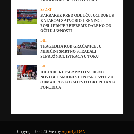
SPORT
BARBAREZ PRED ODLUČUJUĆI DUEL S
KATAROM ZATVORIO TRENING:
POSLJEDNJE PRIPREME DALEKO OD
OČIJU JAVNOSTI
BIH
TRAGEDIJA KOD GRAČANICE: U
MIRIČINI SMRTNO STRADALI
SUPRUŽNICI, ISTRAGA U TOKU
BIH
HILJADE KUPACA NA OTVORENJU:
NOVI BELAMIONIX CENTAR U VITEZU
ODMAH POSTAO MJESTO OKUPLJANJA
PORODICA
Copyright © 2026. Web by
Agencija DAN
.