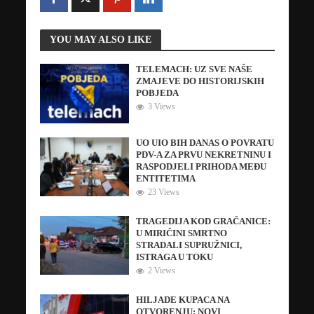
YOU MAY ALSO LIKE
TELEMACH: UZ SVE NAŠE
ZMAJEVE DO HISTORIJSKIH
POBJEDA
3 Views
UO UIO BIH DANAS O POVRATU
PDV-A ZA PRVU NEKRETNINU I
RASPODJELI PRIHODA MEĐU
ENTITETIMA
23 Views
TRAGEDIJA KOD GRAČANICE:
U MIRIČINI SMRTNO
STRADALI SUPRUŽNICI,
ISTRAGA U TOKU
2 Views
HILJADE KUPACA NA
OTVORENJU: NOVI