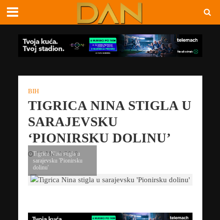
BIH
TIGRICA NINA STIGLA U
SARAJEVSKU
‘PIONIRSKU DOLINU’
16. March 2019
Tigrica Nina stigla u
sarajevsku 'Pionirsku
dolinu'