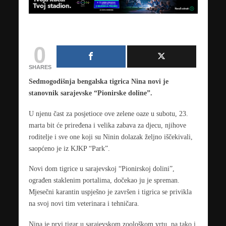
0
SHARES
Sedmogodišnja bengalska tigrica Nina novi je
stanovnik sarajevske “Pionirske doline”.
U njenu čast za posjetioce ove zelene oaze u subotu, 23.
marta bit će priređena i velika zabava za djecu, njihove
roditelje i sve one koji su Ninin dolazak željno iščekivali,
saopćeno je iz KJKP “Park”.
Novi dom tigrice u sarajevskoj “Pionirskoj dolini”,
ograđen staklenim portalima, dočekao ju je spreman.
Mjesečni karantin uspješno je završen i tigrica se privikla
na svoj novi tim veterinara i tehničara.
Nina je prvi tigar u sarajevskom zoološkom vrtu, pa tako i