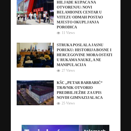
HILJADE KUPACA NA
OTVORENJU: NOVI
BELAMIONIX CENTAR U
VITEZU ODMAH POSTAO
MJESTO OKUPLJANJA
PORODICA
11 Views
STRUKA POSLALA JASNU
PORUKU: HISTORIJA BOSNE I
HERCEGOVINE MORA OSTATI
U RUKAMA NAUKE, A NE
MANIPULACIJA
27 Views
KŠC „PETAR BARBARIĆ“
TRAVNIK OTVORIO
PREDBILJEŽBE ZA UPIS
NOVIH GIMNAZIJALACA
25 Views