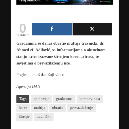
0
SHARES
Građanima se danas obratio muftija travnički, dr.
Ahmed ef. Adilović, sa informacijama o aktuelnom
stanju krize izazvane širenjem koronavirusa, te
savjetima o prevazilaženju iste.
Pogledajte naš današnji video.
Agencija DAN
Tags
epidemije
građanima
koronavirusa
krize
muftija
obratio
prevazilaženje
širenje
travnički