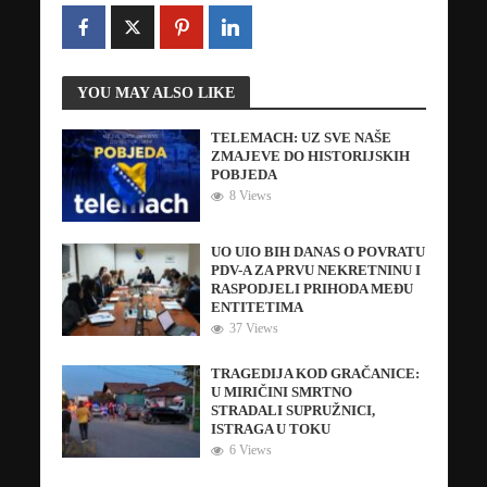
YOU MAY ALSO LIKE
TELEMACH: UZ SVE NAŠE
ZMAJEVE DO HISTORIJSKIH
POBJEDA
8 Views
UO UIO BIH DANAS O POVRATU
PDV-A ZA PRVU NEKRETNINU I
RASPODJELI PRIHODA MEĐU
ENTITETIMA
37 Views
TRAGEDIJA KOD GRAČANICE:
U MIRIČINI SMRTNO
STRADALI SUPRUŽNICI,
ISTRAGA U TOKU
6 Views