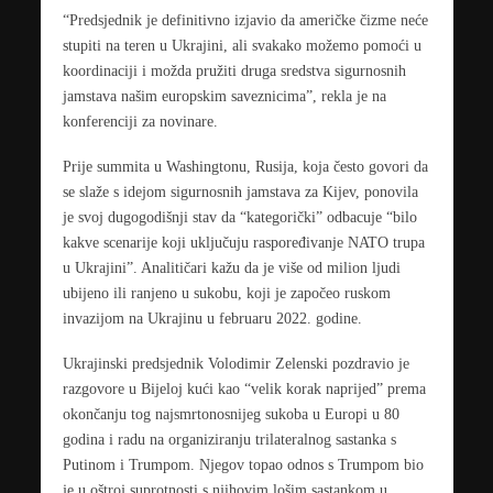
“Predsjednik je definitivno izjavio da američke čizme neće
stupiti na teren u Ukrajini, ali svakako možemo pomoći u
koordinaciji i možda pružiti druga sredstva sigurnosnih
jamstava našim europskim saveznicima”, rekla je na
konferenciji za novinare.
Prije summita u Washingtonu, Rusija, koja često govori da
se slaže s idejom sigurnosnih jamstava za Kijev, ponovila
je svoj dugogodišnji stav da “kategorički” odbacuje “bilo
kakve scenarije koji uključuju raspoređivanje NATO trupa
u Ukrajini”. Analitičari kažu da je više od milion ljudi
ubijeno ili ranjeno u sukobu, koji je započeo ruskom
invazijom na Ukrajinu u februaru 2022. godine.
Ukrajinski predsjednik Volodimir Zelenski pozdravio je
razgovore u Bijeloj kući kao “velik korak naprijed” prema
okončanju tog najsmrtonosnijeg sukoba u Europi u 80
godina i radu na organiziranju trilateralnog sastanka s
Putinom i Trumpom. Njegov topao odnos s Trumpom bio
je u oštroj suprotnosti s njihovim lošim sastankom u