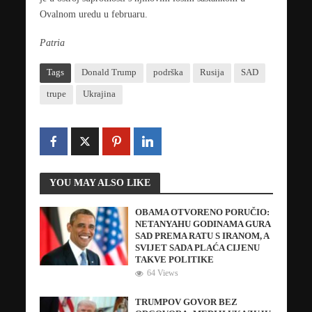
Ovalnom uredu u februaru.
Patria
Tags
Donald Trump
podrška
Rusija
SAD
trupe
Ukrajina
YOU MAY ALSO LIKE
OBAMA OTVORENO PORUČIO:
NETANYAHU GODINAMA GURA
SAD PREMA RATU S IRANOM, A
SVIJET SADA PLAĆA CIJENU
TAKVE POLITIKE
64 Views
TRUMPOV GOVOR BEZ