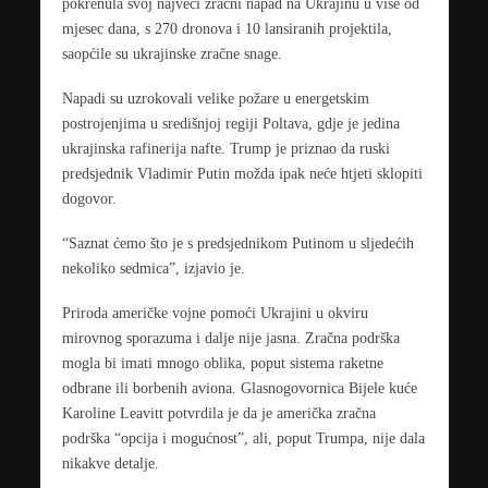
pokrenula svoj najveći zračni napad na Ukrajinu u više od
mjesec dana, s 270 dronova i 10 lansiranih projektila,
saopćile su ukrajinske zračne snage.
Napadi su uzrokovali velike požare u energetskim
postrojenjima u središnjoj regiji Poltava, gdje je jedina
ukrajinska rafinerija nafte. Trump je priznao da ruski
predsjednik Vladimir Putin možda ipak neće htjeti sklopiti
dogovor.
“Saznat ćemo što je s predsjednikom Putinom u sljedećih
nekoliko sedmica”, izjavio je.
Priroda američke vojne pomoći Ukrajini u okviru
mirovnog sporazuma i dalje nije jasna. Zračna podrška
mogla bi imati mnogo oblika, poput sistema raketne
odbrane ili borbenih aviona. Glasnogovornica Bijele kuće
Karoline Leavitt potvrdila je da je američka zračna
podrška “opcija i mogućnost”, ali, poput Trumpa, nije dala
nikakve detalje.