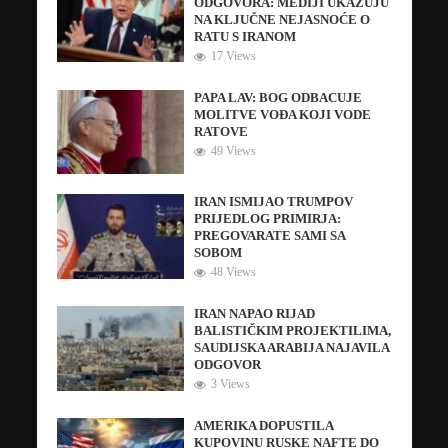
ODGOVORA: MEDIJI UKAZUJU
NA KLJUČNE NEJASNOĆE O
RATU S IRANOM
17 Views
PAPA LAV: BOG ODBACUJE
MOLITVE VOĐA KOJI VODE
RATOVE
49 Views
IRAN ISMIJAO TRUMPOV
PRIJEDLOG PRIMIRJA:
PREGOVARATE SAMI SA
SOBOM
48 Views
IRAN NAPAO RIJAD
BALISTIČKIM PROJEKTILIMA,
SAUDIJSKA ARABIJA NAJAVILA
ODGOVOR
3 Views
AMERIKA DOPUSTILA
KUPOVINU RUSKE NAFTE DO