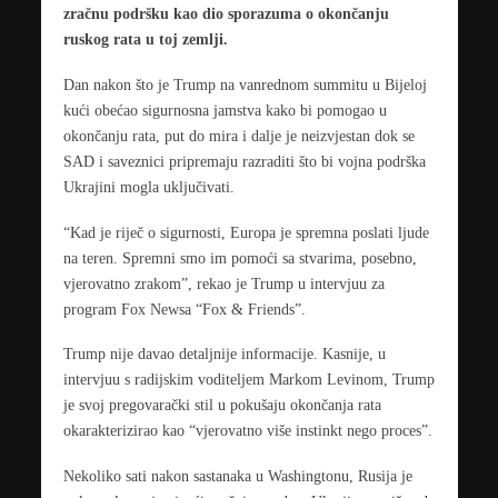
zračnu podršku kao dio sporazuma o okončanju
ruskog rata u toj zemlji.
Dan nakon što je Trump na vanrednom summitu u Bijeloj
kući obećao sigurnosna jamstva kako bi pomogao u
okončanju rata, put do mira i dalje je neizvjestan dok se
SAD i saveznici pripremaju razraditi što bi vojna podrška
Ukrajini mogla uključivati.
“Kad je riječ o sigurnosti, Europa je spremna poslati ljude
na teren. Spremni smo im pomoći sa stvarima, posebno,
vjerovatno zrakom”, rekao je Trump u intervjuu za
program Fox Newsa “Fox & Friends”.
Trump nije davao detaljnije informacije. Kasnije, u
intervjuu s radijskim voditeljem Markom Levinom, Trump
je svoj pregovarački stil u pokušaju okončanja rata
okarakterizirao kao “vjerovatno više instinkt nego proces”.
Nekoliko sati nakon sastanaka u Washingtonu, Rusija je