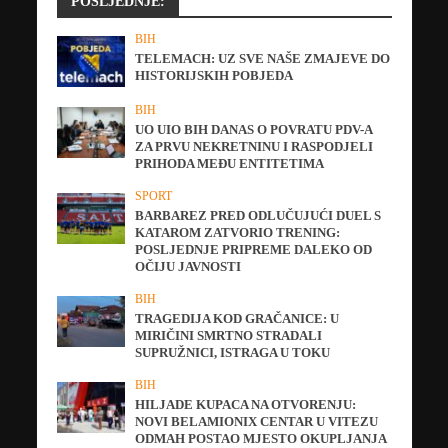
POSLJEDNJE:
BIH
TELEMACH: UZ SVE NAŠE ZMAJEVE DO
HISTORIJSKIH POBJEDA
BIH
UO UIO BIH DANAS O POVRATU PDV-A
ZA PRVU NEKRETNINU I RASPODJELI
PRIHODA MEĐU ENTITETIMA
SPORT
BARBAREZ PRED ODLUČUJUĆI DUEL S
KATAROM ZATVORIO TRENING:
POSLJEDNJE PRIPREME DALEKO OD
OČIJU JAVNOSTI
BIH
TRAGEDIJA KOD GRAČANICE: U
MIRIČINI SMRTNO STRADALI
SUPRUŽNICI, ISTRAGA U TOKU
BIH
HILJADE KUPACA NA OTVORENJU:
NOVI BELAMIONIX CENTAR U VITEZU
ODMAH POSTAO MJESTO OKUPLJANJA