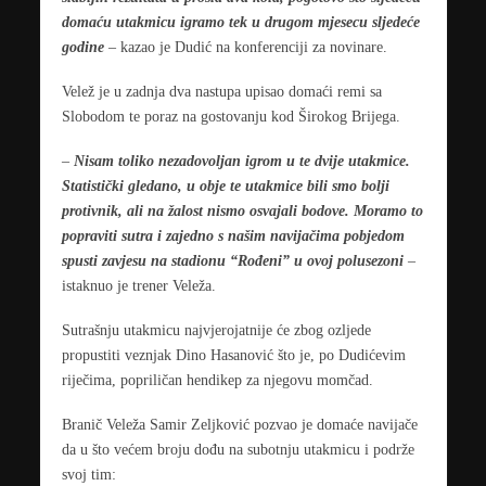
domaću utakmicu igramo tek u drugom mjesecu sljedeće
godine
– kazao je Dudić na konferenciji za novinare.
Velež je u zadnja dva nastupa upisao domaći remi sa
Slobodom te poraz na gostovanju kod Širokog Brijega.
–
Nisam toliko nezadovoljan igrom u te dvije utakmice.
Statistički gledano, u obje te utakmice bili smo bolji
protivnik, ali na žalost nismo osvajali bodove. Moramo to
popraviti sutra i zajedno s našim navijačima pobjedom
spusti zavjesu na stadionu “Rođeni” u ovoj polusezoni
–
istaknuo je trener Veleža.
Sutrašnju utakmicu najvjerojatnije će zbog ozljede
propustiti veznjak Dino Hasanović što je, po Dudićevim
riječima, popriličan hendikep za njegovu momčad.
Branič Veleža Samir Zeljković pozvao je domaće navijače
da u što većem broju dođu na subotnju utakmicu i podrže
svoj tim: