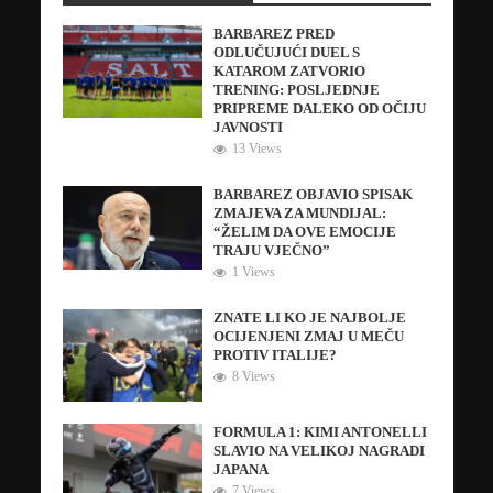
BARBAREZ PRED
ODLUČUJUĆI DUEL S
KATAROM ZATVORIO
TRENING: POSLJEDNJE
PRIPREME DALEKO OD OČIJU
JAVNOSTI
13 Views
BARBAREZ OBJAVIO SPISAK
ZMAJEVA ZA MUNDIJAL:
“ŽELIM DA OVE EMOCIJE
TRAJU VJEČNO”
1 Views
ZNATE LI KO JE NAJBOLJE
OCIJENJENI ZMAJ U MEČU
PROTIV ITALIJE?
8 Views
FORMULA 1: KIMI ANTONELLI
SLAVIO NA VELIKOJ NAGRADI
JAPANA
7 Views