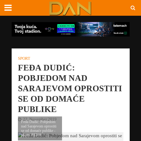
SPORT
FEĐA DUDIĆ:
POBJEDOM NAD
SARAJEVOM OPROSTITI
SE OD DOMAĆE
PUBLIKE
22. November 2019
Feđa Dudić: Pobjedom
nad Sarajevom oprostiti
se od domaće publike -
photo: FENA