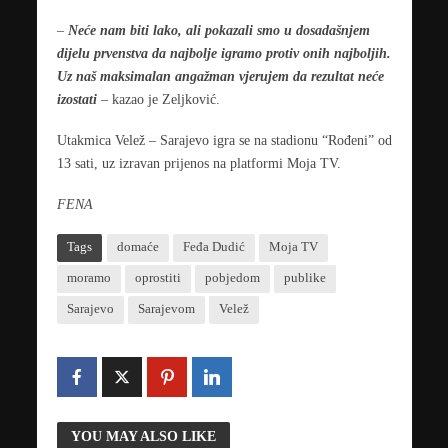
–
Neće nam biti lako, ali pokazali smo u dosadašnjem
dijelu prvenstva da najbolje igramo protiv onih najboljih.
Uz naš maksimalan angažman vjerujem da rezultat neće
izostati
– kazao je Zeljković.
Utakmica Velež – Sarajevo igra se na stadionu “Rođeni” od
13 sati, uz izravan prijenos na platformi Moja TV.
FENA
Tags
domaće
Feđa Dudić
Moja TV
moramo
oprostiti
pobjedom
publike
Sarajevo
Sarajevom
Velež
YOU MAY ALSO LIKE