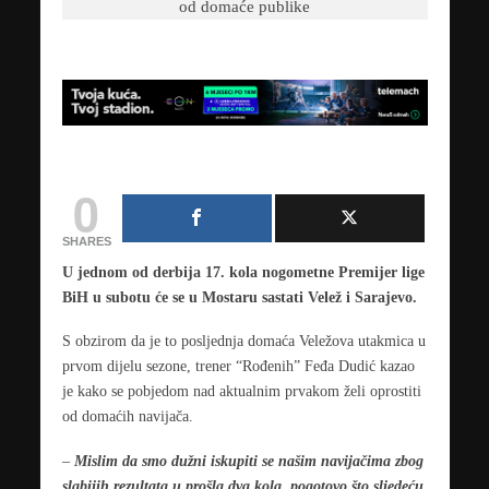
0
SHARES
U jednom od derbija 17. kola nogometne Premijer lige
BiH u subotu će se u Mostaru sastati Velež i Sarajevo.
S obzirom da je to posljednja domaća Veležova utakmica u
prvom dijelu sezone, trener “Rođenih” Feđa Dudić kazao
je kako se pobjedom nad aktualnim prvakom želi oprostiti
od domaćih navijača.
–
Mislim da smo dužni iskupiti se našim navijačima zbog
slabijih rezultata u prošla dva kola, pogotovo što sljedeću