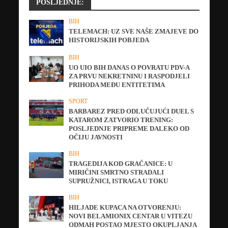
POSLJEDNJE:
BIH
TELEMACH: UZ SVE NAŠE ZMAJEVE DO
HISTORIJSKIH POBJEDA
BIH
UO UIO BIH DANAS O POVRATU PDV-A
ZA PRVU NEKRETNINU I RASPODJELI
PRIHODA MEĐU ENTITETIMA
SPORT
BARBAREZ PRED ODLUČUJUĆI DUEL S
KATAROM ZATVORIO TRENING:
POSLJEDNJE PRIPREME DALEKO OD
OČIJU JAVNOSTI
BIH
TRAGEDIJA KOD GRAČANICE: U
MIRIČINI SMRTNO STRADALI
SUPRUŽNICI, ISTRAGA U TOKU
BIH
HILJADE KUPACA NA OTVORENJU:
NOVI BELAMIONIX CENTAR U VITEZU
ODMAH POSTAO MJESTO OKUPLJANJA