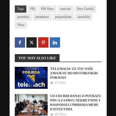
Tags
FIS
FIS Vitez
osnivač
Pero Gudelj
porodici
preminuo
prijateljima
saučešća
Vitez
YOU MAY ALSO LIKE
TELEMACH: UZ SVE NAŠE
ZMAJEVE DO HISTORIJSKIH
POBJEDA
13 Views
UO UIO BIH DANAS O POVRATU
PDV-A ZA PRVU NEKRETNINU I
RASPODJELI PRIHODA MEĐU
ENTITETIMA
46 Views