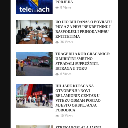
POBJEDA
8 Views
UO UIO BIH DANAS O POVRATU
PDV-A ZA PRVU NEKRETNINU I
RASPODJELI PRIHODA MEĐU
ENTITETIMA
36 Views
TRAGEDIJA KOD GRAČANICE:
U MIRIČINI SMRTNO
STRADALI SUPRUŽNICI,
ISTRAGA U TOKU
6 Views
HILJADE KUPACA NA
OTVORENJU: NOVI
BELAMIONIX CENTAR U
VITEZU ODMAH POSTAO
MJESTO OKUPLJANJA
PORODICA
10 Views
STRUKA POSLALA JASNU