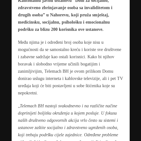
Kantonalnu javnu ustanovu “Dom za socijalno,
zdravstveno zbrinjavanje osoba sa invaliditetom i
drugih osoba” u Nahorevu, koji pruža smještaj,
medicinsku, socijalnu, psihološku i emocionalnu
podršku za blizu 200 korisnika ove ustanove.
Među njima je i određeni broj osoba koje nisu u
mogućnosti da se samostalno kreću i koriste sve društvene
i zabavne sadržaje kao ostali korisnici. Kako bi njihov
boravak i slobodno vrijeme učinili bogatijim i
zanimljivijim, Telemach BH je ovom prilikom Domu
donirao uslugu interneta i kablovske televizije, ali i pet TV
uređaja koji će biti postavljeni u sobe štićenika koje su
nepokretni.
„
Telemach BH nastoji svakodnevno i na različite načine
doprinijeti boljitku okruženja u kojem posluje. U fokusu
naših društveno odgovornih akcija vrlo često su sistemi i
ustanove zaštite socijalno i zdravstveno ugroženih osoba,
koji trebaju podršku cijele zajednice. Određene probleme