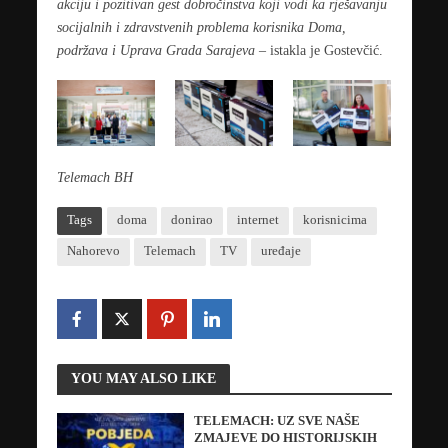
akciju i pozitivan gest dobročinstva koji vodi ka rješavanju
socijalnih i zdravstvenih problema korisnika Doma,
podržava i Uprava Grada Sarajeva
– istakla je Gostevčić.
Telemach BH
Tags
doma
donirao
internet
korisnicima
Nahorevo
Telemach
TV
uređaje
YOU MAY ALSO LIKE
TELEMACH: UZ SVE NAŠE
ZMAJEVE DO HISTORIJSKIH