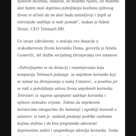
njihovih štićenika, nažalost, ne možemo riješiti, ali možemo
dati barem mali doprinos poboljšanju kvaliteta njihovog
života te učiniti da im dani budu zanimljiviji i ljepši uz
televizijske sadržaje iz naše ponude
“, istakao je Admir
Drinić, CEO Telemach BH.
Uz izraze zahvalnosti, o značaju ove donacije u
svakodnevnom životu korisnika Doma, govorila je Amela
Gostevčić, šef službe socijalnog zbrinjavanja ove ustanove.
–
Zahvaljujemo se na donaciji i razumijevanju koju
kompanija Telemach pokazuje za smještene korisnike koji
se nalaze na zbrinjavanju u našoj Ustanovi, a posebno jer
se radi o poboljšanju uslova života smještenih korisnika.
Televizori će sigurno upotpuniti sadržaje korisnika i
njihovo slobodno vrijeme. Težimo da smještenim
korisnicima omogućimo što humaniji i ugodniji boravak u
ustanovi, te nam je zadatak pružanje podrške osobama
kojima služimo i da kroz programske aktivnosti
doprinosimo zaštiti i unapređenju zdravlja korisnika. Svaku