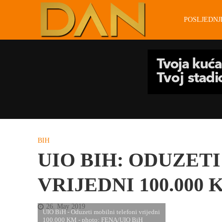
POSLJEDN
BIH
UIO BIH: ODUZET
VRIJEDNI 100.000 
26. May 2019
UIO BiH - Oduzeti mobilni telefoni vrijedni
100.000 KM - photo: FENA/UIO BiH