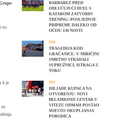
BARBAREZ PRED
z Grupe
ODLUČUJUĆI DUEL S
KATAROM ZATVORIO
TRENING: POSLJEDNJE
PRIPREME DALEKO OD
i to:
OČIJU JAVNOSTI
BIH
TRAGEDIJA KOD
GRAČANICE: U MIRIČINI
SMRTNO STRADALI
SUPRUŽNICI, ISTRAGA U
TOKU
BIH
 li je
HILJADE KUPACA NA
OTVORENJU: NOVI
BELAMIONIX CENTAR U
VITEZU ODMAH POSTAO
 su
MJESTO OKUPLJANJA
ošenja
PORODICA