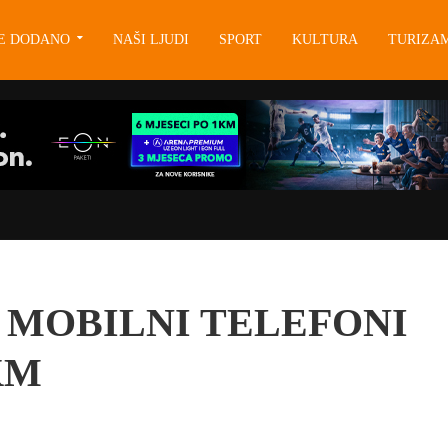
JE DODANO
NAŠI LJUDI
SPORT
KULTURA
TURIZA
I MOBILNI TELEFONI
KM