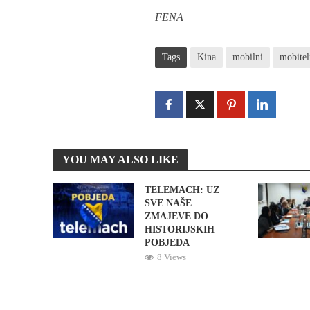
FENA
Tags
Kina
mobilni
mobitel
YOU MAY ALSO LIKE
TELEMACH: UZ
SVE NAŠE
ZMAJEVE DO
HISTORIJSKIH
POBJEDA
8 Views