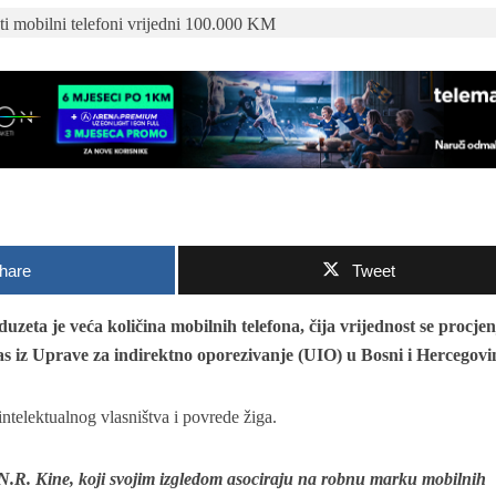
hare
Tweet
uzeta je veća količina mobilnih telefona, čija vrijednost se procjen
 iz Uprave za indirektno oporezivanje (UIO) u Bosni i Hercegovin
ntelektualnog vlasništva i povrede žiga.
 N.R. Kine, koji svojim izgledom asociraju na robnu marku mobilnih