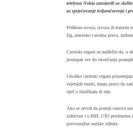
telefona Nokia zaustavili su služ
za sprječavanje krijumčarenja i p
Prilikom uvoza, izvoza ili tranzita r
žig, autorsko i srodna prava, industr
Carinski organi su nadležni da, u s
postupak sve do okončanja postupk
Ukoliko carinski organi posumnjaju 
svjetskih marki, imaju pravo da zad
riječ o falsifikatu ili nije.
Ako se utvrdi da postoji osnova sum
zaštićene i u BiH, UIO predmetnu 
pravosnažne sudske odluke.