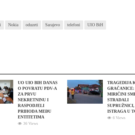
i
Nokia
oduzeti
Sarajevo
telefoni
UIO BiH
UO UIO BIH DANAS
TRAGEDIJA 
O POVRATU PDV-A
GRAČANICE:
ZA PRVU
MIRIČINI S
NEKRETNINU I
STRADALI
RASPODJELI
SUPRUŽNICI,
PRIHODA MEĐU
ISTRAGA U 
ENTITETIMA
6 Views
36 Views