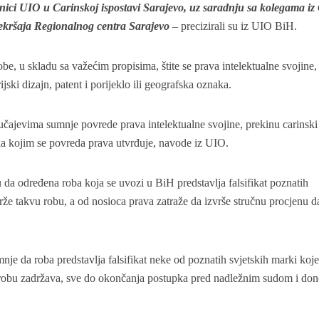
benici UIO u Carinskoj ispostavi Sarajevo, uz saradnju sa kolegama i
rekršaja Regionalnog centra Sarajevo
– precizirali su iz UIO BiH.
obe, u skladu sa važećim propisima, štite se prava intelektualne svojine, 
ijski dizajn, patent i porijeklo ili geografska oznaka.
lučajevima sumnje povrede prava intelektualne svojine, prekinu carinski
a kojim se povreda prava utvrđuje, navode iz UIO.
da određena roba koja se uvozi u BiH predstavlja falsifikat poznatih
rže takvu robu, a od nosioca prava zatraže da izvrše stručnu procjenu da
nje da roba predstavlja falsifikat neke od poznatih svjetskih marki koje
robu zadržava, sve do okončanja postupka pred nadležnim sudom i don