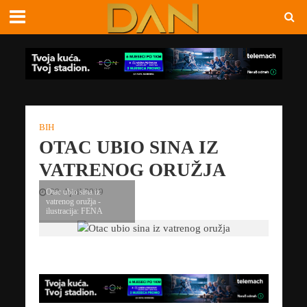
BIH
OTAC UBIO SINA IZ
VATRENOG ORUŽJA
29. April 2019
Otac ubio sina iz
vatrenog oružja -
ilustracija: FENA