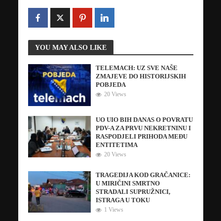
YOU MAY ALSO LIKE
TELEMACH: UZ SVE NAŠE
ZMAJEVE DO HISTORIJSKIH
POBJEDA
20 Views
UO UIO BIH DANAS O POVRATU
PDV-A ZA PRVU NEKRETNINU I
RASPODJELI PRIHODA MEĐU
ENTITETIMA
20 Views
TRAGEDIJA KOD GRAČANICE:
U MIRIČINI SMRTNO
STRADALI SUPRUŽNICI,
ISTRAGA U TOKU
1 Views