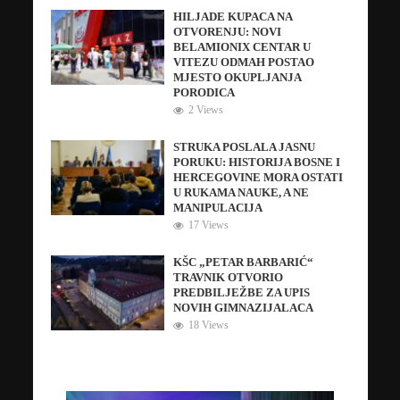
HILJADE KUPACA NA
OTVORENJU: NOVI
BELAMIONIX CENTAR U
VITEZU ODMAH POSTAO
MJESTO OKUPLJANJA
PORODICA
2 Views
STRUKA POSLALA JASNU
PORUKU: HISTORIJA BOSNE I
HERCEGOVINE MORA OSTATI
U RUKAMA NAUKE, A NE
MANIPULACIJA
17 Views
KŠC „PETAR BARBARIĆ“
TRAVNIK OTVORIO
PREDBILJEŽBE ZA UPIS
NOVIH GIMNAZIJALACA
18 Views