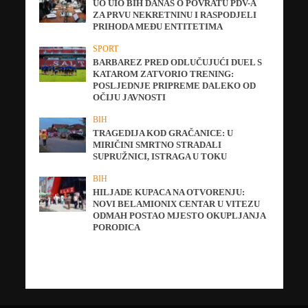
UO UIO BIH DANAS O POVRATU PDV-A
ZA PRVU NEKRETNINU I RASPODJELI
PRIHODA MEĐU ENTITETIMA
SPORT
BARBAREZ PRED ODLUČUJUĆI DUEL S
KATAROM ZATVORIO TRENING:
POSLJEDNJE PRIPREME DALEKO OD
OČIJU JAVNOSTI
BIH
TRAGEDIJA KOD GRAČANICE: U
MIRIČINI SMRTNO STRADALI
SUPRUŽNICI, ISTRAGA U TOKU
BIH
HILJADE KUPACA NA OTVORENJU:
NOVI BELAMIONIX CENTAR U VITEZU
ODMAH POSTAO MJESTO OKUPLJANJA
PORODICA