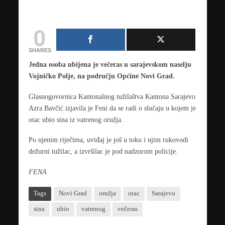
0
SHARES
Jedna osoba ubijena je večeras u sarajevskom naselju
Vojničko Polje, na području Općine Novi Grad.
Glasnogovornica Kantonalnog tužilaštva Kantona Sarajevo
Azra Bavčić izjavila je Feni da se radi o slučaju u kojem je
otac ubio sina iz vatrenog oružja.
Po njenim riječima, uviđaj je još u toku i njim rukovodi
dežurni tužilac, a izvršilac je pod nadzorom policije.
FENA
Tags
Novi Grad
oružja
otac
Sarajevo
sina
ubio
vatrenog
večeras