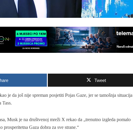
hare
Tweet
 je da još nije spreman posjetiti Pojas Gaze, jer se tamošnja situacija
a Tass.
a, Musk je na društvenoj mreži X rekao da „trenutno izgleda pomalo
o prosperitetna Gaza dobra za sve strane.“