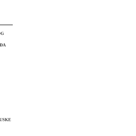
OG
OĐA
USKE
.