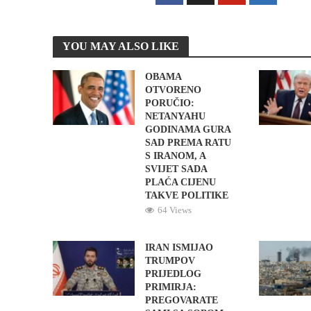
YOU MAY ALSO LIKE
OBAMA
OTVORENO
PORUČIO:
NETANYAHU
GODINAMA GURA
SAD PREMA RATU
S IRANOM, A
SVIJET SADA
PLAĆA CIJENU
TAKVE POLITIKE
64 Views
IRAN ISMIJAO
TRUMPOV
PRIJEDLOG
PRIMIRJA:
PREGOVARATE