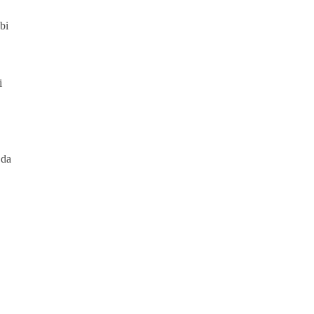
bi
i
 da