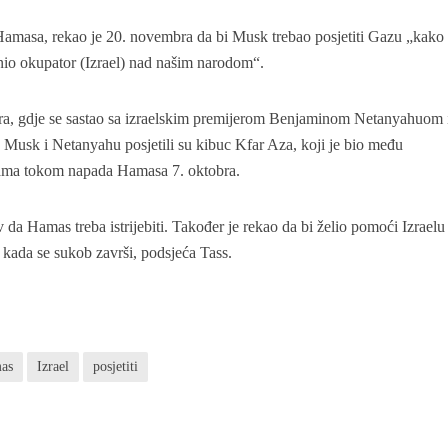
masa, rekao je 20. novembra da bi Musk trebao posjetiti Gazu „kako 
inio okupator (Izrael) nad našim narodom“.
bra, gdje se sastao sa izraelskim premijerom Benjaminom Netanyahuom 
usk i Netanyahu posjetili su kibuc Kfar Aza, koji je bio među
cama tokom napada Hamasa 7. oktobra.
 da Hamas treba istrijebiti. Također je rekao da bi želio pomoći Izraelu
u kada se sukob završi, podsjeća Tass.
as
Izrael
posjetiti