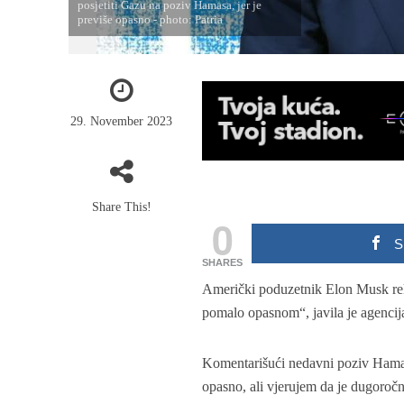
posjetiti Gazu na poziv Hamasa, jer je
previše opasno - photo: Patria
29. November 2023
Share This!
0
S
SHARES
Američki poduzetnik Elon Musk rekao
pomalo opasnom“, javila je agencij
Komentarišući nedavni poziv Hamas
opasno, ali vjerujem da je dugoročn