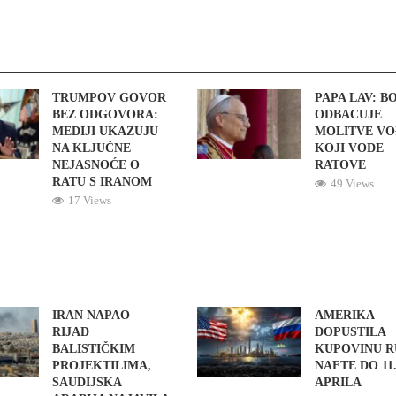
TRUMPOV GOVOR
PAPA LAV: B
BEZ ODGOVORA:
ODBACUJE
MEDIJI UKAZUJU
MOLITVE V
NA KLJUČNE
KOJI VODE
NEJASNOĆE O
RATOVE
RATU S IRANOM
49 Views
17 Views
IRAN NAPAO
AMERIKA
RIJAD
DOPUSTILA
BALISTIČKIM
KUPOVINU R
PROJEKTILIMA,
NAFTE DO 11
SAUDIJSKA
APRILA