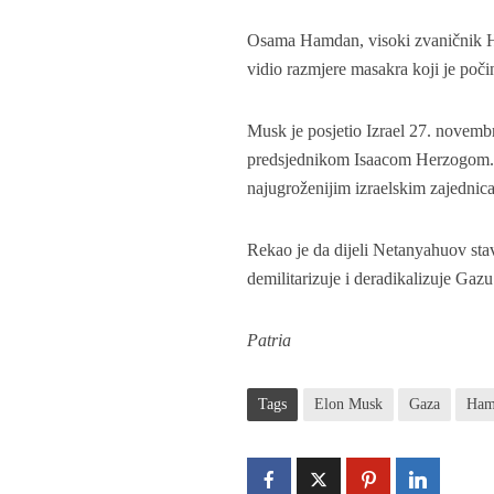
Osama Hamdan, visoki zvaničnik Ha
vidio razmjere masakra koji je poč
Musk je posjetio Izrael 27. novem
predsjednikom Isaacom Herzogom. M
najugroženijim izraelskim zajedni
Rekao je da dijeli Netanyahuov stav
demilitarizuje i deradikalizuje Gaz
Patria
Tags
Elon Musk
Gaza
Ham