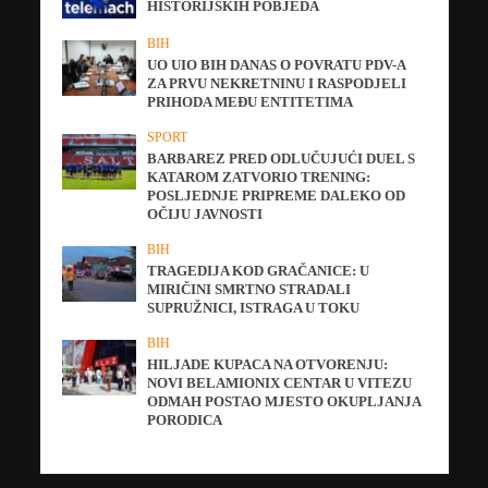
HISTORIJSKIH POBJEDA
BIH
UO UIO BIH DANAS O POVRATU PDV-A
ZA PRVU NEKRETNINU I RASPODJELI
PRIHODA MEĐU ENTITETIMA
SPORT
BARBAREZ PRED ODLUČUJUĆI DUEL S
KATAROM ZATVORIO TRENING:
POSLJEDNJE PRIPREME DALEKO OD
OČIJU JAVNOSTI
BIH
TRAGEDIJA KOD GRAČANICE: U
MIRIČINI SMRTNO STRADALI
SUPRUŽNICI, ISTRAGA U TOKU
BIH
HILJADE KUPACA NA OTVORENJU:
NOVI BELAMIONIX CENTAR U VITEZU
ODMAH POSTAO MJESTO OKUPLJANJA
PORODICA