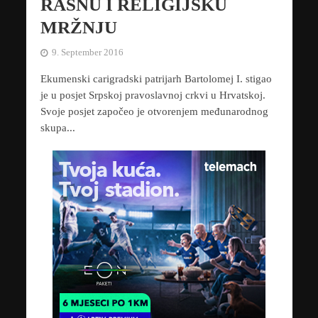
RASNU I RELIGIJSKU
MRŽNJU
9. September 2016
Ekumenski carigradski patrijarh Bartolomej I. stigao
je u posjet Srpskoj pravoslavnoj crkvi u Hrvatskoj.
Svoje posjet započeo je otvorenjem međunarodnog
skupa...