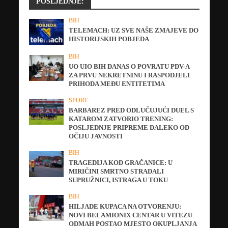
POSLJEDNJE:
BIH
TELEMACH: UZ SVE NAŠE ZMAJEVE DO
HISTORIJSKIH POBJEDA
BIH
UO UIO BIH DANAS O POVRATU PDV-A
ZA PRVU NEKRETNINU I RASPODJELI
PRIHODA MEĐU ENTITETIMA
SPORT
BARBAREZ PRED ODLUČUJUĆI DUEL S
KATAROM ZATVORIO TRENING:
POSLJEDNJE PRIPREME DALEKO OD
OČIJU JAVNOSTI
BIH
TRAGEDIJA KOD GRAČANICE: U
MIRIČINI SMRTNO STRADALI
SUPRUŽNICI, ISTRAGA U TOKU
BIH
HILJADE KUPACA NA OTVORENJU:
NOVI BELAMIONIX CENTAR U VITEZU
ODMAH POSTAO MJESTO OKUPLJANJA