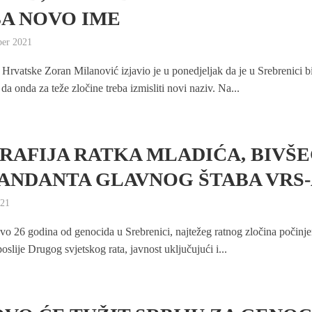
A NOVO IME
ber 2021
 Hrvatske Zoran Milanović izjavio je u ponedjeljak da je u Srebrenici b
 da onda za teže zločine treba izmisliti novi naziv. Na...
RAFIJA RATKA MLADIĆA, BIVŠ
NDANTA GLAVNOG ŠTABA VRS
021
o 26 godina od genocida u Srebrenici, najtežeg ratnog zločina počinj
oslije Drugog svjetskog rata, javnost uključujući i...