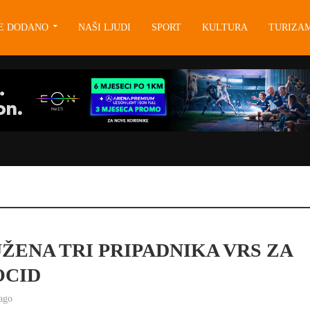
JE DODANO
NAŠI LJUDI
SPORT
KULTURA
TURIZA
ŽENA TRI PRIPADNIKA VRS ZA
OCID
ago