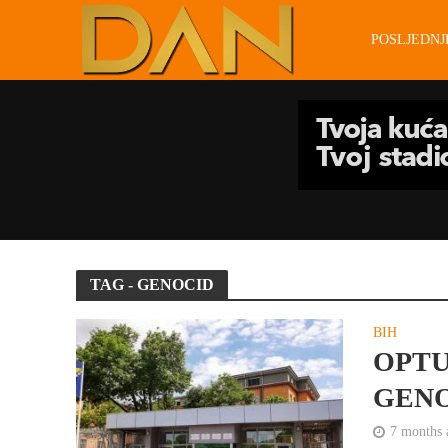
POSLJEDN
TAG - GENOCID
BIH
OPTU
GEN
7 months 