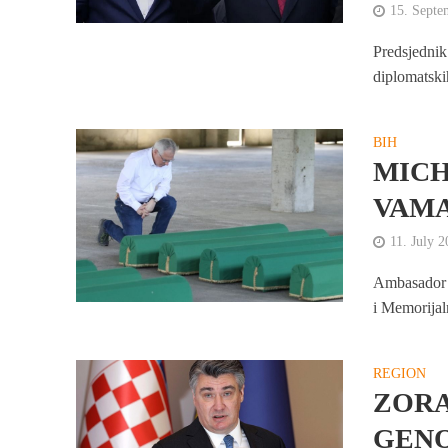
15. Septe
Predsjednik
diplomatski
BIH
MICH
VAM
11. July 
Ambasador 
i Memorijal
REGION
ZORA
GENO