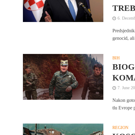
TREB
6. Decem
Predsjednik
genocid, ali
BIH
BIOG
KOMA
7. June 2
Nakon gotov
tlu Evrope p
REGION