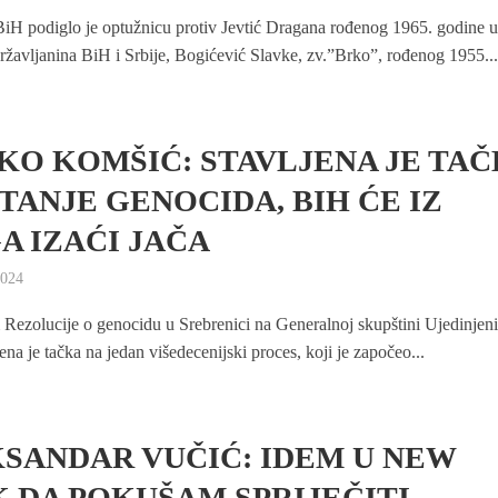
BiH podiglo je optužnicu protiv Jevtić Dragana rođenog 1965. godine 
ržavljanina BiH i Srbije, Bogićević Slavke, zv.”Brko”, rođenog 1955..
KO KOMŠIĆ: STAVLJENA JE TA
ITANJE GENOCIDA, BIH ĆE IZ
A IZAĆI JAČA
2024
Rezolucije o genocidu u Srebrenici na Generalnoj skupštini Ujedinjen
jena je tačka na jedan višedecenijski proces, koji je započeo...
SANDAR VUČIĆ: IDEM U NEW
 DA POKUŠAM SPRIJEČITI