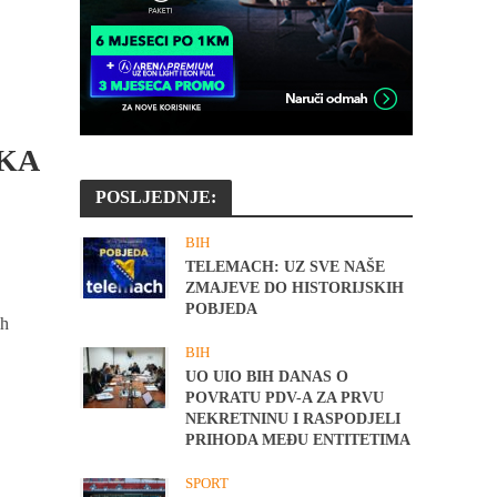
u
.
ČKA
POSLJEDNJE:
BIH
TELEMACH: UZ SVE NAŠE
ZMAJEVE DO HISTORIJSKIH
POBJEDA
ih
BIH
UO UIO BIH DANAS O
POVRATU PDV-A ZA PRVU
NEKRETNINU I RASPODJELI
PRIHODA MEĐU ENTITETIMA
SPORT