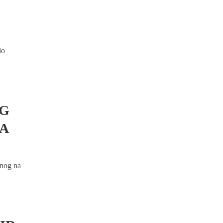
io
EG
-A
enog na