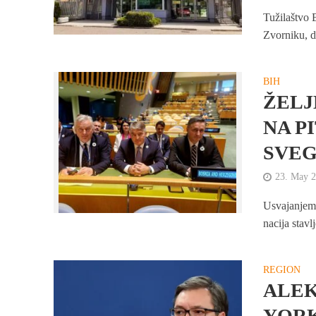
Tužilaštvo 
Zvorniku, d
BIH
ŽELJ
NA P
SVEG
23. May 
Usvajanjem 
nacija stavl
REGION
ALEK
YORK