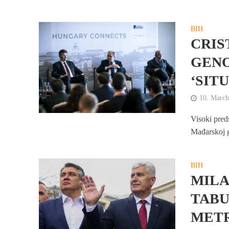
BIH
CRIS
GENO
‘SIT
10. March
Visoki pred
Mađarskoj g
BIH
MILA
TABU
MET