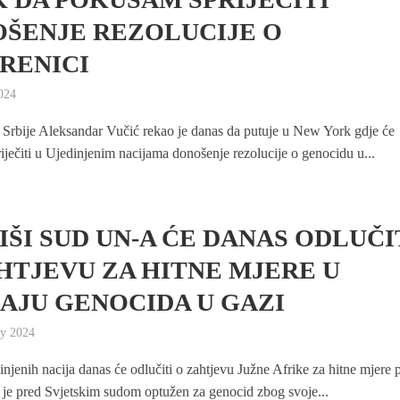
ŠENJE REZOLUCIJE O
RENICI
2024
 Srbije Aleksandar Vučić rekao je danas da putuje u New York gdje će
riječiti u Ujedinjenim nacijama donošenje rezolucije o genocidu u...
IŠI SUD UN-A ĆE DANAS ODLUČI
HTJEVU ZA HITNE MJERE U
AJU GENOCIDA U GAZI
ry 2024
njenih nacija danas će odlučiti o zahtjevu Južne Afrike za hitne mjere p
ji je pred Svjetskim sudom optužen za genocid zbog svoje...