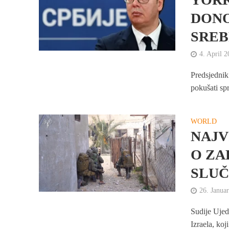
DONO
SREB
4. April 
Predsjednik
pokušati sp
WORLD
NAJV
O ZA
SLUČ
26. Janua
Sudije Ujedi
Izraela, ko