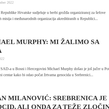
mber 2022
 Republike Hrvatske sudjeluje u berbi grožđa organiziranoj za šefove
h misija i međunarodnih organizacija akreditiranih u Republici...
AEL MURPHY: MI ŽALIMO SA
A
2022
SAD-a u Bosni i Hercegovini Michael Murphy došao je još jučer u Po
ni centar kako bi odao počat žrtvama genocida u Srebrenici...
N MILANOVIĆ: SREBRENICA JE
CID, ALI ONDA ZA TEŽE ZLOČI