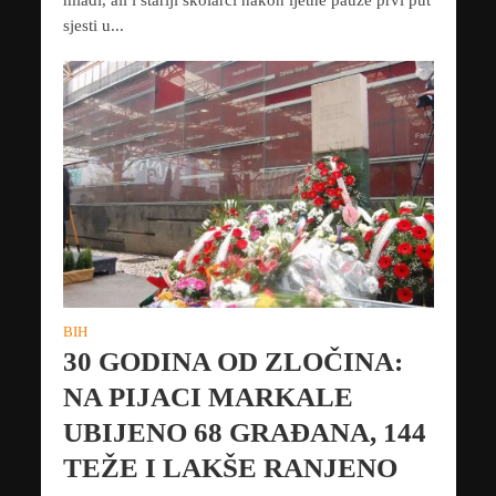
mlađi, ali i stariji školarci nakon ljetne pauze prvi put
sjesti u...
BIH
30 GODINA OD ZLOČINA:
NA PIJACI MARKALE
UBIJENO 68 GRAĐANA, 144
TEŽE I LAKŠE RANJENO