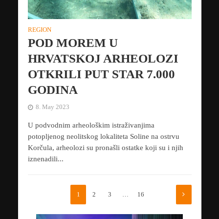
REGION
POD MOREM U
HRVATSKOJ ARHEOLOZI
OTKRILI PUT STAR 7.000
GODINA
8. May 2023
U podvodnim arheološkim istraživanjima
potopljenog neolitskog lokaliteta Soline na ostrvu
Korčula, arheolozi su pronašli ostatke koji su i njih
iznenadili...
1
2
3
…
16