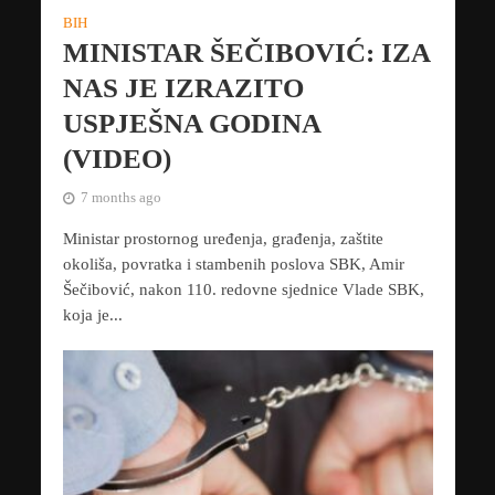
BIH
MINISTAR ŠEČIBOVIĆ: IZA
NAS JE IZRAZITO
USPJEŠNA GODINA
(VIDEO)
7 months ago
Ministar prostornog uređenja, građenja, zaštite
okoliša, povratka i stambenih poslova SBK, Amir
Šečibović, nakon 110. redovne sjednice Vlade SBK,
koja je...