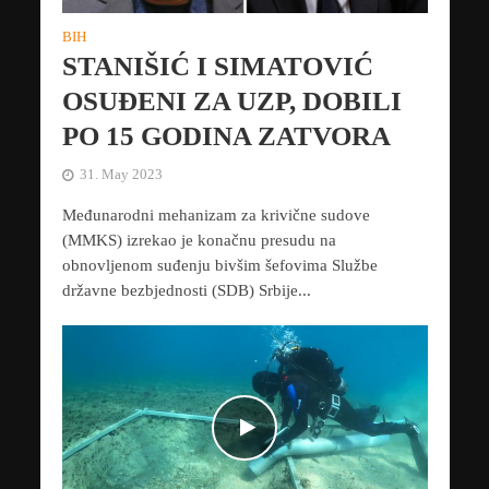
BIH
STANIŠIĆ I SIMATOVIĆ
OSUĐENI ZA UZP, DOBILI
PO 15 GODINA ZATVORA
31. May 2023
Međunarodni mehanizam za krivične sudove
(MMKS) izrekao je konačnu presudu na
obnovljenom suđenju bivšim šefovima Službe
državne bezbjednosti (SDB) Srbije...