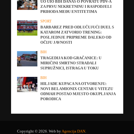
UO UIO BIH DANAS O POVRATU PDV-A
ZA PRVU NEKRETNINU I RASPODJELI
PRIHODA MEĐU ENTITETIMA
SPORT
BARBAREZ PRED ODLUČUJUĆI DUEL S
KATAROM ZATVORIO TRENING:
POSLJEDNJE PRIPREME DALEKO OD
OČIJU JAVNOSTI
BIH
TRAGEDIJA KOD GRAČANICE: U
MIRIČINI SMRTNO STRADALI
SUPRUŽNICI, ISTRAGA U TOKU
BIH
HILJADE KUPACA NA OTVORENJU:
NOVI BELAMIONIX CENTAR U VITEZU
ODMAH POSTAO MJESTO OKUPLJANJA
PORODICA
Copyright © 2026. Web by
Agencija DAN
.