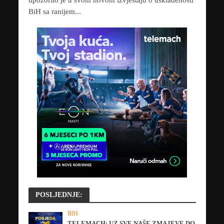
upozorilo je u svom novom izvještaju o usklađenosti
BiH sa ranijem...
POSLJEDNJE:
BIH
TELEMACH: UZ SVE NAŠE ZMAJEVE DO