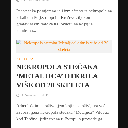
25. February 2020
Pet stećaka pomjereno je i izmješteno iz nekropole na
lokalitetu Polje, u općini Kreševo, tijekom
građevinskih radova na lokaciji na kojoj je
planirana...
KULTURA
NEKROPOLA STEĆAKA
‘METALJICA’ OTKRILA
VIŠE OD 20 SKELETA
9. November 2019
Arheološkim istraživanjem kojim se oživljava već
zaboravljena nekropola stećaka “Metaljica” Vilovac
kod Tarčina, jedinstvena u Evropi, a provode ga...