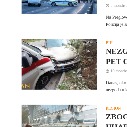
5 months 
Na Preglovo
Policija je 
BIH
NEZG
PET 
10 months
Danas, oko 
nezgoda u k
REGION
ZBOG
UHAP