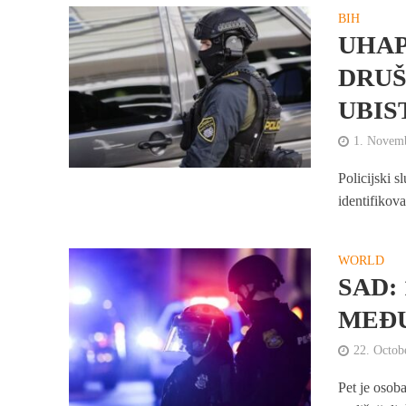
BIH
UHAP
DRUŠ
UBIS
1. Novem
Policijski 
identifikov
WORLD
SAD:
MEĐU
22. Octob
Pet je osob