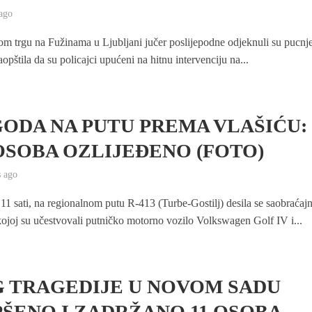
ago
m trgu na Fužinama u Ljubljani jučer poslijepodne odjeknuli su pucnje
saopštila da su policajci upućeni na hitnu intervenciju na...
ODA NA PUTU PREMA VLAŠIĆU:
OSOBA OZLIJEĐENO (FOTO)
 ago
11 sati, na regionalnom putu R-413 (Turbe-Gostilj) desila se saobraćaj
ojoj su učestvovali putničko motorno vozilo Volkswagen Golf IV i...
 TRAGEDIJE U NOVOM SADU
ŠENO I ZADRŽANO 11 OSOBA