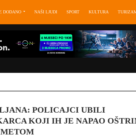
JE DODANO
NAŠI LJUDI
SPORT
KULTURA
TURIZA
LJANA: POLICAJCI UBILI
ARCA KOJI IH JE NAPAO OŠTR
DMETOM