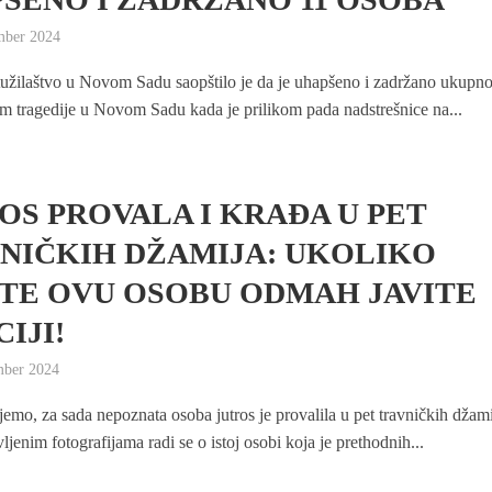
mber 2024
tužilaštvo u Novom Sadu saopštilo je da je uhapšeno i zadržano ukupn
m tragedije u Novom Sadu kada je prilikom pada nadstrešnice na...
OS PROVALA I KRAĐA U PET
NIČKIH DŽAMIJA: UKOLIKO
TE OVU OSOBU ODMAH JAVITE
IJI!
mber 2024
emo, za sada nepoznata osoba jutros je provalila u pet travničkih džami
jenim fotografijama radi se o istoj osobi koja je prethodnih...