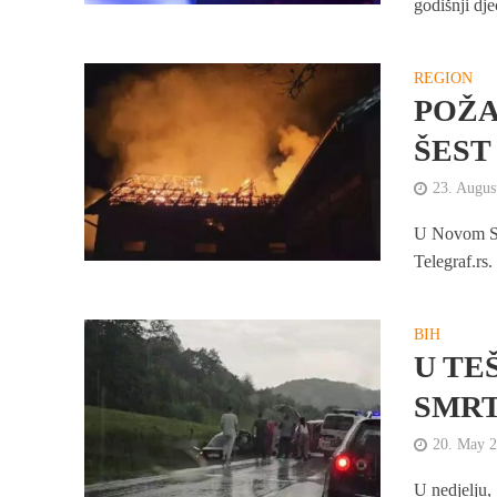
godišnji dj
REGION
POŽA
ŠEST
23. Augus
U Novom Sad
Telegraf.rs.
BIH
U TE
SMRT
20. May 
U nedjelju,