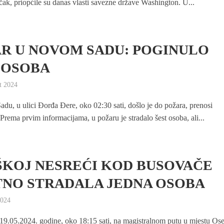
ečak, priopćile su danas vlasti savezne države Washington. U...
R U NOVOM SADU: POGINULO
 OSOBA
t 2024
u, u ulici Đorđa Đere, oko 02:30 sati, došlo je do požara, prenosi
 Prema prvim informacijama, u požaru je stradalo šest osoba, ali...
ŠKOJ NESREĆI KOD BUSOVAČE
NO STRADALA JEDNA OSOBA
2024
 19.05.2024. godine, oko 18:15 sati, na magistralnom putu u mjestu Osel