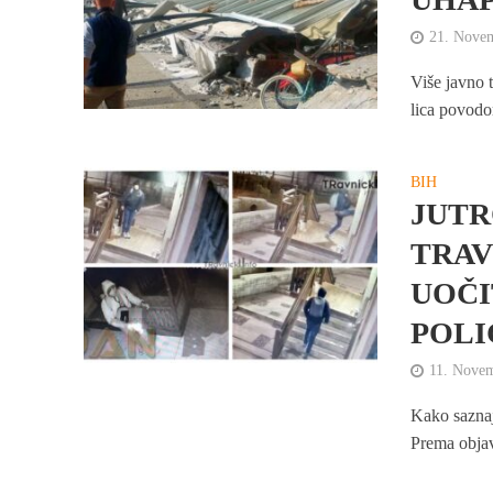
21. Nove
Više javno 
lica povodo
BIH
JUTR
TRAV
UOČI
POLIC
11. Nove
Kako saznaj
Prema objavl