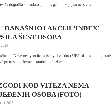
vača dogodila se saobraćajna nezgoda u kojoj su učestvovali:...
 U DANAŠNJOJ AKCIJI ‘INDEX’
SILA ŠEST OSOBA
 2024
lužbenici Državne agencije za istrage i zaštitu (SIPA) danas su u operati
x” pretresli poslovne i stambene objekte i...
ZGODI KOD VITEZA NEMA
JEĐENIH OSOBA (FOTO)
mber 2023