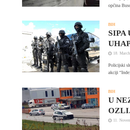
općina Buso
BIH
SIPA
UHAP
18. March
Policijski s
akciji “Inde
BIH
U NE
OZLI
11. Nove