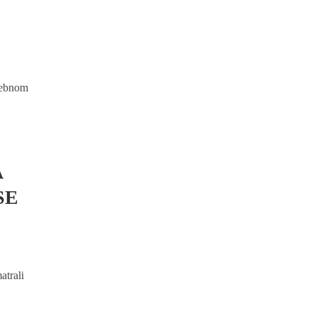
osebnom
A
SE
atrali