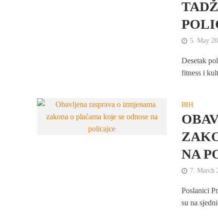
TADŽ
POLI
5. May 2
Desetak pol
fitness i ku
BIH
OBAV
ZAKO
NA P
7. March 
Poslanici P
su na sjedn