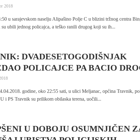
er 2018
4:50 u sarajevskom naselju Alipašino Polje C u blizini tržnog centra Bi
 su ubili jednog policajca, a teško ranili drugog koji su ih...
NIK: DVADESETOGODIŠNJAK
DAO POLICAJCE PA BACIO DR
 2018
4.04.2018. godine, oko 22:55 sati, u ulici Meljanac, općina Travnik, pol
U i PS Travnik su prilikom obilaska terena, uočili...
ŠENI U DOBOJU OSUMNJIČEN Z
ŠAJ UBISTVA POLICIJSKIH