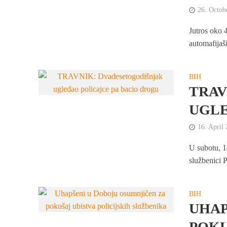
26. Octob
Jutros oko 
automafijaši
BIH
TRAV
UGLE
16. April
U subotu, 1
službenici P
BIH
UHAP
POKU