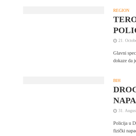
REGION
TERO
POLI
21. Octob
Glavni speci
dokaze da je
BIH
DROG
NAPA
31. Augus
Policija u D
fizički napa