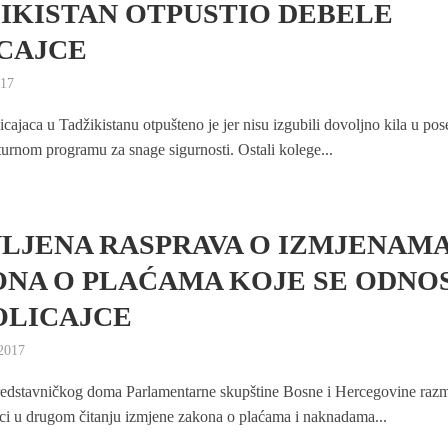
IKISTAN OTPUSTIO DEBELE
CAJCE
017
icajaca u Tadžikistanu otpušteno je jer nisu izgubili dovoljno kila u p
lturnom programu za snage sigurnosti. Ostali kolege...
LJENA RASPRAVA O IZMJENAM
NA O PLAĆAMA KOJE SE ODNO
OLICAJCE
2017
redstavničkog doma Parlamentarne skupštine Bosne i Hercegovine razm
ici u drugom čitanju izmjene zakona o plaćama i naknadama...