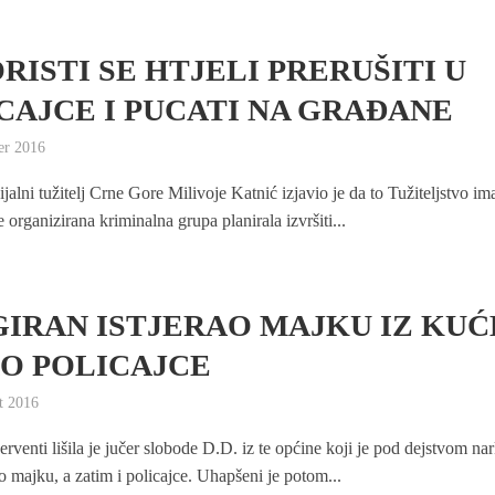
RISTI SE HTJELI PRERUŠITI U
CAJCE I PUCATI NA GRAĐANE
er 2016
jalni tužitelj Crne Gore Milivoje Katnić izjavio je da to Tužiteljstvo im
 organizirana kriminalna grupa planirala izvršiti...
IRAN ISTJERAO MAJKU IZ KUĆE
O POLICAJCE
t 2016
erventi lišila je jučer slobode D.D. iz te općine koji je pod dejstvom na
o majku, a zatim i policajce. Uhapšeni je potom...