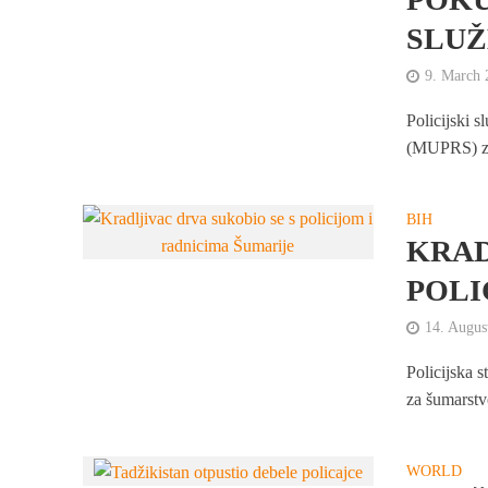
SLUŽ
9. March 
Policijski 
(MUPRS) za 
BIH
KRAD
POLI
14. Augus
Policijska 
za šumarstvo
WORLD