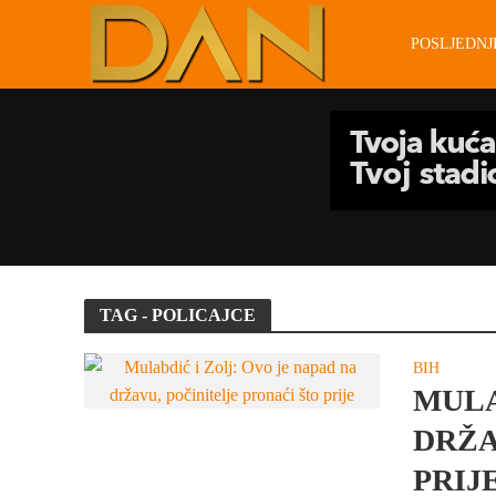
POSLJEDN
TAG - POLICAJCE
BIH
MULA
DRŽA
PRIJ