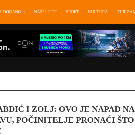
JE DODANO
NAŠI LJUDI
SPORT
KULTURA
TURIZA
BDIĆ I ZOLJ: OVO JE NAPAD NA
VU, POČINITELJE PRONAĆI ŠTO
E