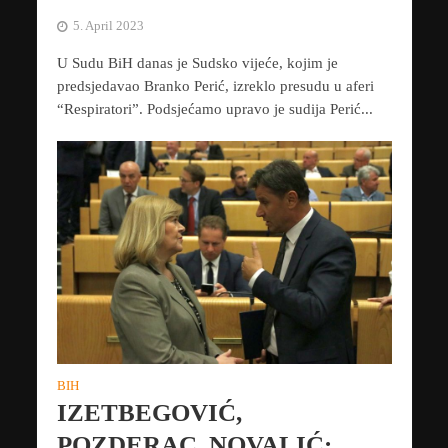
5. April 2023
U Sudu BiH danas je Sudsko vijeće, kojim je
predsjedavao Branko Perić, izreklo presudu u aferi
“Respiratori”. Podsjećamo upravo je sudija Perić...
BIH
IZETBEGOVIĆ,
POZDERAC, NOVALIĆ: