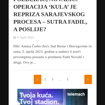
OPERACIJA ‘KULA’ JE
REPRIZA SARAJEVSKOG
PROCESA – SUTRA FADIL,
A POSLIJE?
4. April 2023
Piše: Amina Čorbo-Zećo Sud Bosne i Hercegovine će
sutra, 5. aprila 2023. godine u sudnici 4 izreći
prvostepenu presudu u predmetu Fadil Novalić i
drugi. Ovo je...
1
2
3
…
5