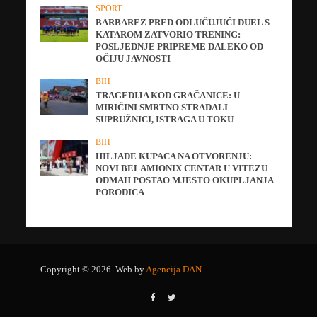
SPORT
BARBAREZ PRED ODLUČUJUĆI DUEL S
KATAROM ZATVORIO TRENING:
POSLJEDNJE PRIPREME DALEKO OD
OČIJU JAVNOSTI
BIH
TRAGEDIJA KOD GRAČANICE: U
MIRIČINI SMRTNO STRADALI
SUPRUŽNICI, ISTRAGA U TOKU
BIH
HILJADE KUPACA NA OTVORENJU:
NOVI BELAMIONIX CENTAR U VITEZU
ODMAH POSTAO MJESTO OKUPLJANJA
PORODICA
Copyright © 2026. Web by
Agencija DAN
.