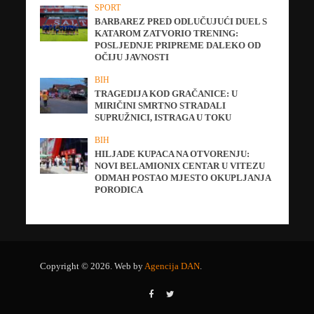
SPORT
BARBAREZ PRED ODLUČUJUĆI DUEL S
KATAROM ZATVORIO TRENING:
POSLJEDNJE PRIPREME DALEKO OD
OČIJU JAVNOSTI
BIH
TRAGEDIJA KOD GRAČANICE: U
MIRIČINI SMRTNO STRADALI
SUPRUŽNICI, ISTRAGA U TOKU
BIH
HILJADE KUPACA NA OTVORENJU:
NOVI BELAMIONIX CENTAR U VITEZU
ODMAH POSTAO MJESTO OKUPLJANJA
PORODICA
Copyright © 2026. Web by
Agencija DAN
.