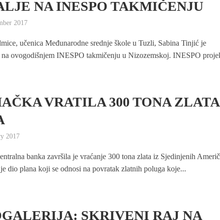
LJE NA INESPO TAKMIČENJU
mber 2017
dmice, učenica Međunarodne srednje škole u Tuzli, Sabina Tinjić je
a na ovogodišnjem INESPO takmičenju u Nizozemskoj. INESPO projek
AČKA VRATILA 300 TONA ZLATA
A
ry 2017
ntralna banka završila je vraćanje 300 tona zlata iz Sjedinjenih Ameri
je dio plana koji se odnosi na povratak zlatnih poluga koje...
GALERIJA: SKRIVENI RAJ NA