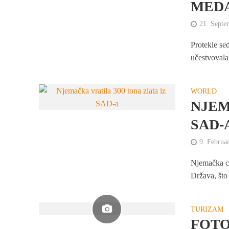
MEDA
21. Septe
Protekle se
učestvoval
WORLD
NJEM
SAD-
9. Februa
Njemačka ce
Država, što 
TURIZAM
FOTO