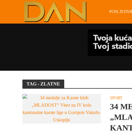
POSLJEDN
TAG - ZLATNE
SPORT
34 M
„MLA
KANT