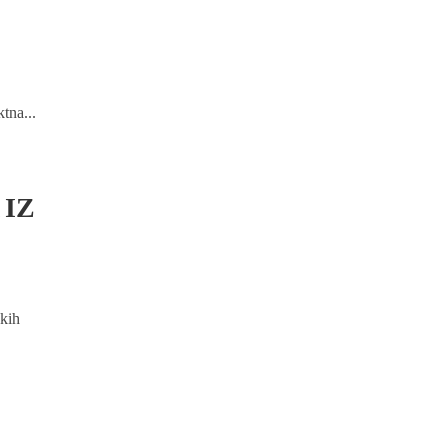
tna...
 IZ
čkih