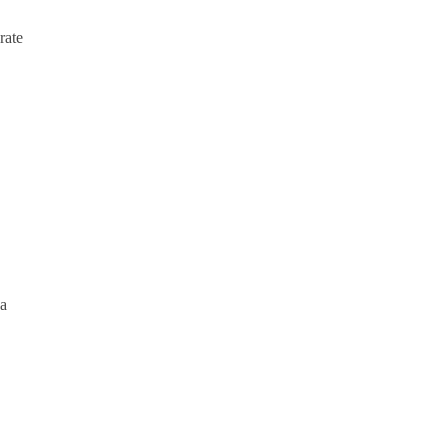
rate
na