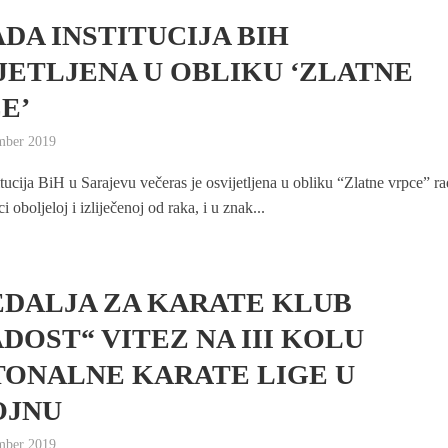
DA INSTITUCIJA BIH
JETLJENA U OBLIKU ‘ZLATNE
E’
mber 2019
tucija BiH u Sarajevu večeras je osvijetljena u obliku “Zlatne vrpce” ra
i oboljeloj i izliječenoj od raka, i u znak...
EDALJA ZA KARATE KLUB
DOST“ VITEZ NA III KOLU
ONALNE KARATE LIGE U
OJNU
mber 2019