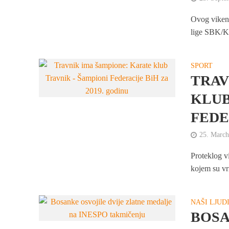
Ovog vikend
lige SBK/KS
SPORT
TRAV
KLUB
FEDE
25. March
Proteklog v
kojem su vri
NAŠI LJUD
BOSA