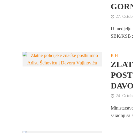
GORN
27. Octob
U nedjelju 
SBK/KSB za 
BIH
ZLAT
POST
DAVO
24. Octob
Ministarstv
saradnji sa