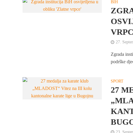
BIH
ZGRA
OSVI
VRPC
27. Septe
Zgrada insti
podrške djec
SPORT
27 M
„MLA
KANT
BUG
23. Septe