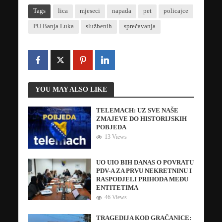
Tags
lica
mjeseci
napada
pet
policajce
PU Banja Luka
službenih
sprečavanja
YOU MAY ALSO LIKE
TELEMACH: UZ SVE NAŠE
ZMAJEVE DO HISTORIJSKIH
POBJEDA
13 Views
UO UIO BIH DANAS O POVRATU
PDV-A ZA PRVU NEKRETNINU I
RASPODJELI PRIHODA MEĐU
ENTITETIMA
46 Views
TRAGEDIJA KOD GRAČANICE: