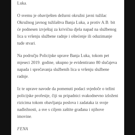
Luka.
O svemu je obaviješten dežurni okružni javni tužilac
Okružnog javnog tužilaštva Banja Luka, a protiv A.B. bit
će podnesen izvještaj za krivična djela napad na službenog
lica u vršenju službene radnje i oštećenje ili oduzimanje
tuđe stvari.
Na području Policijske uprave Banja Luka, tokom pet
mjeseci 2019. godine, ukupno je evidentirano 80 slučajeva
napada i sprečavanja službenih lica u vršenju službene
radnje.
Iz te uprave navode da pomenuti podaci svjedoče o težini
policijske profesije, čiji su pripadnici svakodnevno izloženi
rizicima tokom obavljanja poslova i zadataka iz svoje
nadležnosti, a sve s ciljem zaštite građana i njihove
imovine.
FENA