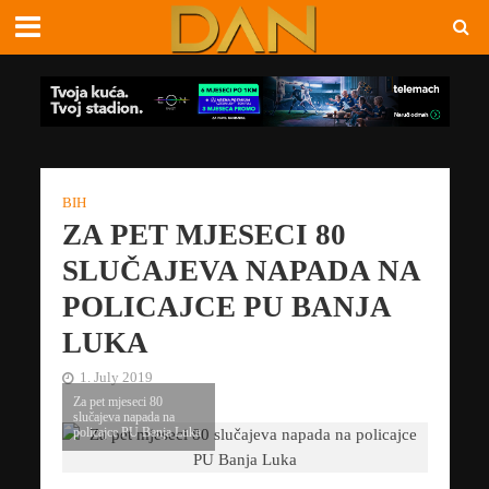
BIH
ZA PET MJESECI 80
SLUČAJEVA NAPADA NA
POLICAJCE PU BANJA
LUKA
1. July 2019
Za pet mjeseci 80
slučajeva napada na
policajce PU Banja Luka