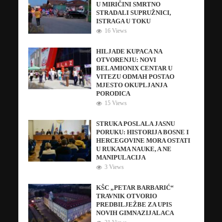
U MIRIČINI SMRTNO
STRADALI SUPRUŽNICI,
ISTRAGA U TOKU
16 Views
HILJADE KUPACA NA
OTVORENJU: NOVI
BELAMIONIX CENTAR U
VITEZU ODMAH POSTAO
MJESTO OKUPLJANJA
PORODICA
15 Views
STRUKA POSLALA JASNU
PORUKU: HISTORIJA BOSNE I
HERCEGOVINE MORA OSTATI
U RUKAMA NAUKE, A NE
MANIPULACIJA
3 Views
KŠC „PETAR BARBARIĆ“
TRAVNIK OTVORIO
PREDBILJEŽBE ZA UPIS
NOVIH GIMNAZIJALACA