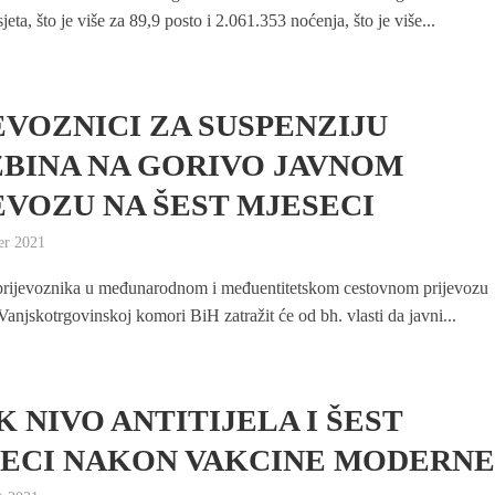
eta, što je više za 89,9 posto i 2.061.353 noćenja, što je više...
EVOZNICI ZA SUSPENZIJU
BINA NA GORIVO JAVNOM
EVOZU NA ŠEST MJESECI
er 2021
prijevoznika u međunarodnom i međuentitetskom cestovnom prijevozu
Vanjskotrgovinskoj komori BiH zatražit će od bh. vlasti da javni...
K NIVO ANTITIJELA I ŠEST
ECI NAKON VAKCINE MODERN