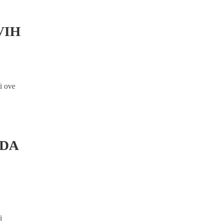
VIH
i ove
ADA
i