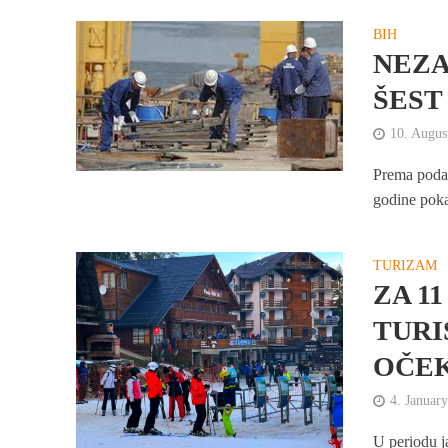
BIH
NEZA
ŠEST
10. Augus
Prema podac
godine poka
TURIZAM
ZA 11
TURI
OČEK
4. Januar
U periodu j