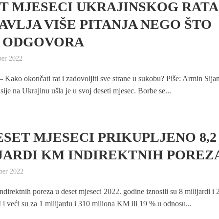
T MJESECI UKRAJINSKOG RATA
AVLJA VIŠE PITANJA NEGO ŠTO
E ODGOVORA
ber 2022
ako okončati rat i zadovoljiti sve strane u sukobu? Piše: Armin Sija
ije na Ukrajinu ušla je u svoj deseti mjesec. Borbe se...
ESET MJESECI PRIKUPLJENO 8,2
JARDI KM INDIREKTNIH POREZ
ber 2022
ndirektnih poreza u deset mjeseci 2022. godine iznosili su 8 milijardi i 
i veći su za 1 milijardu i 310 miliona KM ili 19 % u odnosu...