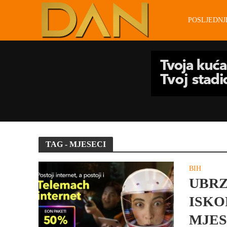
POSLJEDN
TAG - MJESECI
BIH
UBRZ
ISKO
MJES