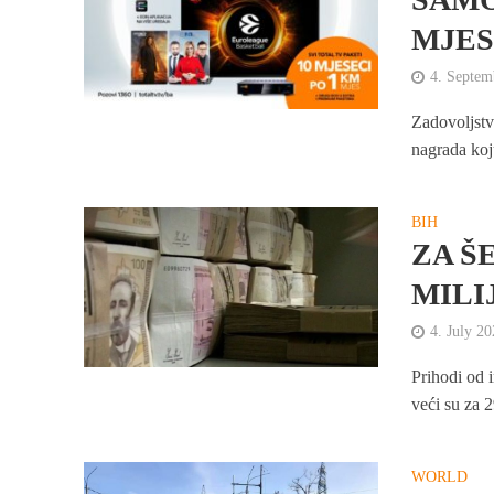
MJES
4. Septem
Zadovoljstv
nagrada koj
BIH
ZA Š
MILI
4. July 2
Prihodi od i
veći su za 
WORLD