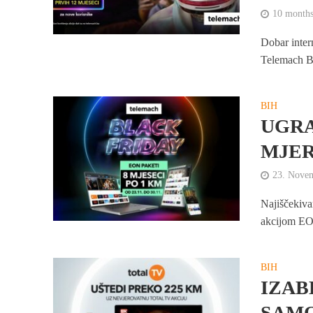
10 months
Dobar inter
Telemach BH
BIH
UGRA
MJER
23. Nove
Najiščekiva
akcijom EON
BIH
IZAB
SAMO