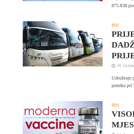
875.838 posj
BIH
PRIJ
DADŽ
PRIJ
20. Octob
Udruženje 
putnika pri 
BIH
VISO
MJES