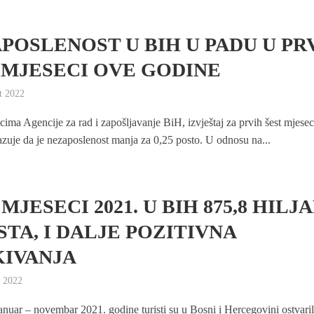
POSLENOST U BIH U PADU U PR
 MJESECI OVE GODINE
t 2022
ima Agencije za rad i zapošljavanje BiH, izvještaj za prvih šest mjesec
zuje da je nezaposlenost manja za 0,25 posto. U odnosu na...
 MJESECI 2021. U BIH 875,8 HILJ
STA, I DALJE POZITIVNA
IVANJA
y 2022
anuar – novembar 2021. godine turisti su u Bosni i Hercegovini ostvaril