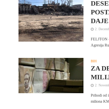
DESE
POST
DAJ
2. Decem
FELJTON – K
Agresija Rus
BIH
ZA D
MILI
2. Novem
Prihodi od i
miliona KM 