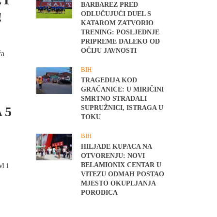
BARBAREZ PRED
!
ODLUČUJUĆI DUEL S
KATAROM ZATVORIO
TRENING: POSLJEDNJE
PRIPREME DALEKO OD
OČIJU JAVNOSTI
ća
BIH
TRAGEDIJA KOD
GRAČANICE: U MIRIČINI
SMRTNO STRADALI
 5
SUPRUŽNICI, ISTRAGA U
TOKU
BIH
HILJADE KUPACA NA
OTVORENJU: NOVI
M i
BELAMIONIX CENTAR U
VITEZU ODMAH POSTAO
MJESTO OKUPLJANJA
PORODICA