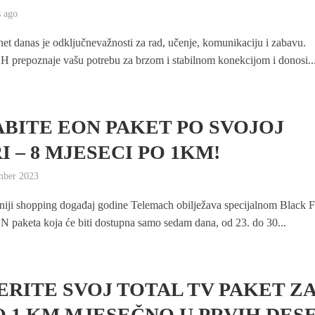
 ago
net danas je odključnevažnosti za rad, učenje, komunikaciju i zabavu.
 prepoznaje vašu potrebu za brzom i stabilnom konekcijom i donosi..
BITE EON PAKET PO SVOJOJ
I – 8 MJESECI PO 1KM!
mber 2023
niji shopping događaj godine Telemach obilježava specijalnom Black F
 paketa koja će biti dostupna samo sedam dana, od 23. do 30...
ERITE SVOJ TOTAL TV PAKET Z
 1 KM MJESEČNO U PRVIH DES