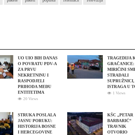
pakete
paketi
popusta
Telemach
Televizija
UO UIO BIH DANAS
TRAGEDIJA 
O POVRATU PDV-A
GRAČANICE:
ZA PRVU
MIRIČINI S
NEKRETNINU I
STRADALI
RASPODJELI
SUPRUŽNICI,
PRIHODA MEĐU
ISTRAGA U 
ENTITETIMA
1 Views
20 Views
STRUKA POSLALA
KŠC „PETAR
JASNU PORUKU:
BARBARIĆ“
HISTORIJA BOSNE
TRAVNIK
I HERCEGOVINE
OTVORIO