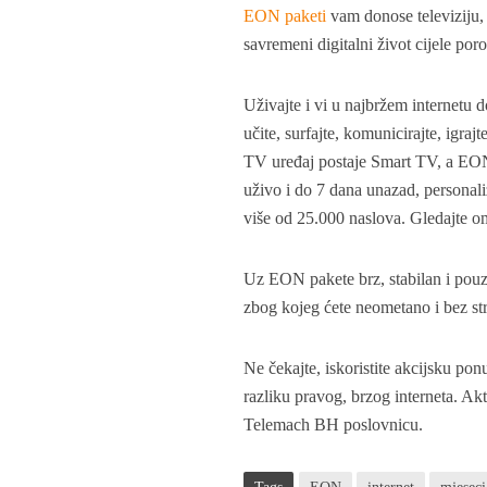
EON paketi
vam donose televiziju, 
savremeni digitalni život cijele por
Uživajte i vi u najbržem internetu 
učite, surfajte, komunicirajte, igr
TV uređaj postaje Smart TV, a EO
uživo i do 7 dana unazad, persona
više od 25.000 naslova. Gledajte o
Uz EON pakete brz, stabilan i pouzd
zbog kojeg ćete neometano i bez stresa
Ne čekajte, iskoristite akcijsku pon
razliku pravog, brzog interneta. Ak
Telemach BH poslovnicu.