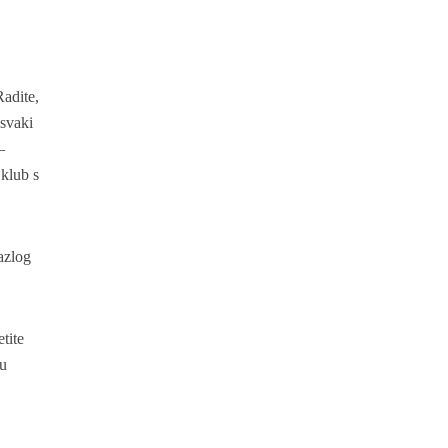
Radite,
 svaki
–
klub s
azlog
tite
žu