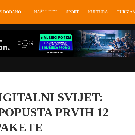
JE DODANO
NAŠI LJUDI
SPORT
KULTURA
TURIZA
GITALNI SVIJET:
POPUSTA PRVIH 12
PAKETE