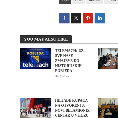
Tags
EON
internet
mjeseci
YOU MAY ALSO LIKE
TELEMACH: UZ
SVE NAŠE
ZMAJEVE DO
HISTORIJSKIH
POBJEDA
1 Views
HILJADE KUPACA
NA OTVORENJU:
NOVI BELAMIONIX
CENTAR U VITEZU