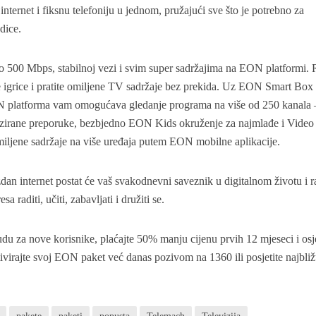
internet i fiksnu telefoniju u jednom, pružajući sve što je potrebno za
odice.
do 500 Mbps, stabilnoj vezi i svim super sadržajima na EON platformi. 
ajte igrice i pratite omiljene TV sadržaje bez prekida. Uz EON Smart Box
N platforma vam omogućava gledanje programa na više od 250 kanala 
lizirane preporuke, bezbjedno EON Kids okruženje za najmlađe i Video 
miljene sadržaje na više uređaja putem EON mobilne aplikacije.
an internet postat će vaš svakodnevni saveznik u digitalnom životu i r
 raditi, učiti, zabavljati i družiti se.
udu za nove korisnike, plaćajte 50% manju cijenu prvih 12 mjeseci i osje
tivirajte svoj EON paket već danas pozivom na 1360 ili posjetite najbli