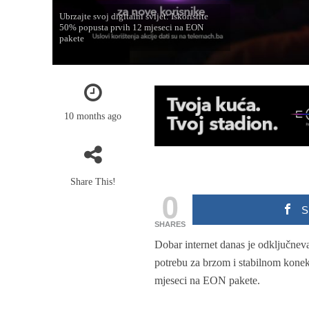
Ubrzajte svoj digitalni svijet: Iskoristite
50% popusta prvih 12 mjeseci na EON
pakete
10 months ago
Share This!
0
S
SHARES
Dobar internet danas je odključnev
potrebu za brzom i stabilnom kone
mjeseci na EON pakete.