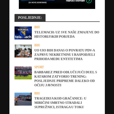
POSLJEDNJE:
BIH
TELEMACH: UZ SVE NAŠE ZMAJEVE DO
HISTORIJSKIH POBJEDA
BIH
UO UIO BIH DANAS O POVRATU PDV-A
ZA PRVU NEKRETNINU I RASPODJELI
PRIHODA MEĐU ENTITETIMA
SPORT
BARBAREZ PRED ODLUČUJUĆI DUEL S
KATAROM ZATVORIO TRENING:
POSLJEDNJE PRIPREME DALEKO OD
OČIJU JAVNOSTI
BIH
TRAGEDIJA KOD GRAČANICE: U
MIRIČINI SMRTNO STRADALI
SUPRUŽNICI, ISTRAGA U TOKU