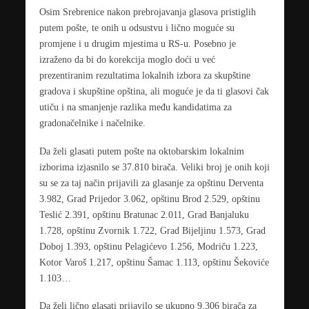
Osim Srebrenice nakon prebrojavanja glasova pristiglih
putem pošte, te onih u odsustvu i lično moguće su
promjene i u drugim mjestima u RS-u. Posebno je
izraženo da bi do korekcija moglo doći u već
prezentiranim rezultatima lokalnih izbora za skupštine
gradova i skupštine opština, ali moguće je da ti glasovi čak
utiču i na smanjenje razlika među kandidatima za
gradonačelnike i načelnike.
Da želi glasati putem pošte na oktobarskim lokalnim
izborima izjasnilo se 37.810 birača. Veliki broj je onih koji
su se za taj način prijavili za glasanje za opštinu Derventa
3.982, Grad Prijedor 3.062, opštinu Brod 2.529, opštinu
Teslić 2.391, opštinu Bratunac 2.011, Grad Banjaluku
1.728, opštinu Zvornik 1.722, Grad Bijeljinu 1.573, Grad
Doboj 1.393, opštinu Pelagićevo 1.256, Modriču 1.223,
Kotor Varoš 1.217, opštinu Šamac 1.113, opštinu Šekoviće
1.103…
Da želi lično glasati prijavilo se ukupno 9.306 birača za