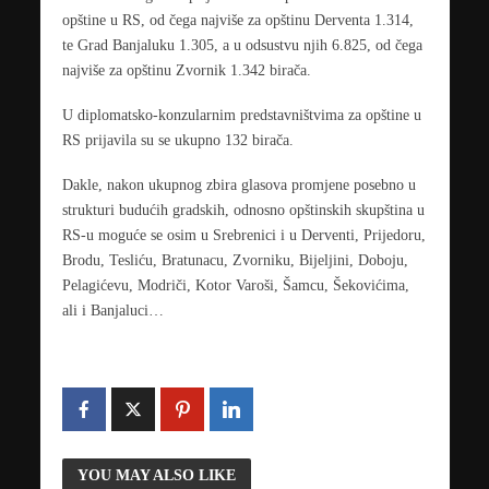
opštine u RS, od čega najviše za opštinu Derventa 1.314,
te Grad Banjaluku 1.305, a u odsustvu njih 6.825, od čega
najviše za opštinu Zvornik 1.342 birača.
U diplomatsko-konzularnim predstavništvima za opštine u
RS prijavila su se ukupno 132 birača.
Dakle, nakon ukupnog zbira glasova promjene posebno u
strukturi budućih gradskih, odnosno opštinskih skupština u
RS-u moguće se osim u Srebrenici i u Derventi, Prijedoru,
Brodu, Tesliću, Bratunacu, Zvorniku, Bijeljini, Doboju,
Pelagićevu, Modriči, Kotor Varoši, Šamcu, Šekovićima,
ali i Banjaluci…
YOU MAY ALSO LIKE