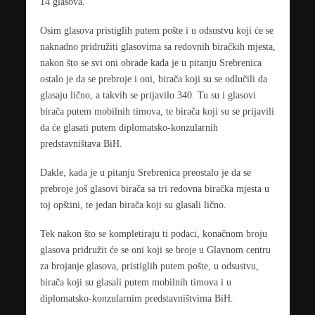
14 glasova.
Osim glasova pristiglih putem pošte i u odsustvu koji će se
naknadno pridružiti glasovima sa redovnih biračkih mjesta,
nakon što se svi oni obrade kada je u pitanju Srebrenica
ostalo je da se prebroje i oni, birača koji su se odlučili da
glasaju lično, a takvih se prijavilo 340. Tu su i glasovi
birača putem mobilnih timova, te birača koji su se prijavili
da će glasati putem diplomatsko-konzularnih
predstavništava BiH.
Dakle, kada je u pitanju Srebrenica preostalo je da se
prebroje još glasovi birača sa tri redovna biračka mjesta u
toj opštini, te jedan birača koji su glasali lično.
Tek nakon što se kompletiraju ti podaci, konačnom broju
glasova pridružit će se oni koji se broje u Glavnom centru
za brojanje glasova, pristiglih putem pošte, u odsustvu,
birača koji su glasali putem mobilnih timova i u
diplomatsko-konzularnim predstavništvima BiH.