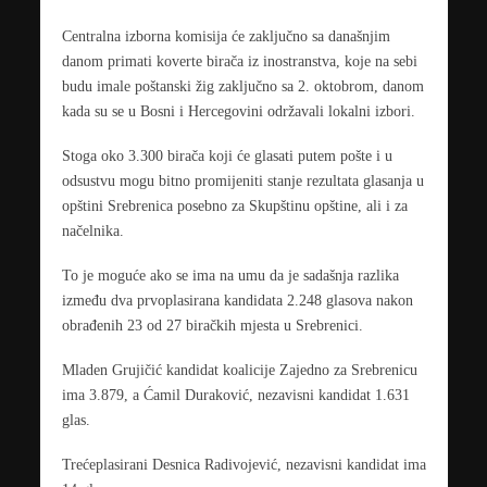
Centralna izborna komisija će zaključno sa današnjim
danom primati koverte birača iz inostranstva, koje na sebi
budu imale poštanski žig zaključno sa 2. oktobrom, danom
kada su se u Bosni i Hercegovini održavali lokalni izbori.
Stoga oko 3.300 birača koji će glasati putem pošte i u
odsustvu mogu bitno promijeniti stanje rezultata glasanja u
opštini Srebrenica posebno za Skupštinu opštine, ali i za
načelnika.
To je moguće ako se ima na umu da je sadašnja razlika
između dva prvoplasirana kandidata 2.248 glasova nakon
obrađenih 23 od 27 biračkih mjesta u Srebrenici.
Mladen Grujičić kandidat koalicije Zajedno za Srebrenicu
ima 3.879, a Ćamil Duraković, nezavisni kandidat 1.631
glas.
Trećeplasirani Desnica Radivojević, nezavisni kandidat ima