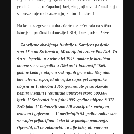
grada Cimahi, u Zapadnoj Javi, zbog njihove sličnosti koja
se prezentuje u obrazovanju, kulturi i industriji.
Na kraju razgovora ambasadorica se referirala na sličnu
istorijsku prošlost Indonezije i BiH, kroz ljudske žrtve.
–
Za vrijeme obavljanja funkcije u Sarajevu posjetila
sam 17 puta Srebrenicu, Memorijalni centar Potočari. To
što se dogodilo u Srebrenici 1995. godine je identično
onome što se dogodilo u Džakarti i Indoneziji 1965.
godine kada je ubijeno šest vojnih generala. Moj otac
kao vrhovni zapovjednik vojske sa još pet zamjenika
ubijeni su 1. oktobra 1965. godine, što je uzrokovalo
nemire u zemlji i rezultiralo ubistvom skoro 500.000
ljudi. U Srebrenici je u julu 1995. godine ubijeno 8.372
Bošnjaka. U Indoneziji smo bili ostavljeni s mržnjom,
osvetom i gnjevom … U posljednjih 54 godine radila sam
sa svojim prijateljima kako bi se postiglo pomirenje.
Oprostiti, ali ne zaboraviti. To nije lako, ali moramo