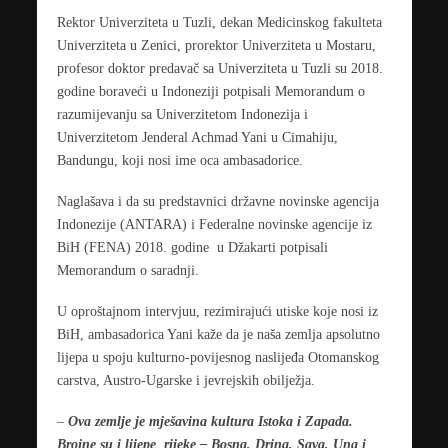
Rektor Univerziteta u Tuzli, dekan Medicinskog fakulteta
Univerziteta u Zenici, prorektor Univerziteta u Mostaru,
profesor doktor predavač sa Univerziteta u Tuzli su 2018.
godine boraveći u Indoneziji potpisali Memorandum o
razumijevanju sa Univerzitetom Indonezija i
Univerzitetom Jenderal Achmad Yani u Cimahiju,
Bandungu, koji nosi ime oca ambasadorice.
Naglašava i da su predstavnici državne novinske agencija
Indonezije (ANTARA) i Federalne novinske agencije iz
BiH (FENA) 2018. godine u Džakarti potpisali
Memorandum o saradnji.
U oproštajnom intervjuu, rezimirajući utiske koje nosi iz
BiH, ambasadorica Yani kaže da je naša zemlja apsolutno
lijepa u spoju kulturno-povijesnog naslijeđa Otomanskog
carstva, Austro-Ugarske i jevrejskih obilježja.
–
Ova zemlje je mješavina kultura Istoka i Zapada.
Brojne su i lijepe rijeke – Bosna, Drina, Sava, Una i