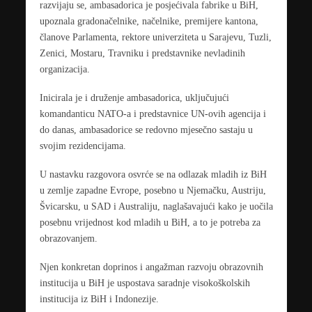
razvijaju se, ambasadorica je posjećivala fabrike u BiH,
upoznala gradonačelnike, načelnike, premijere kantona,
članove Parlamenta, rektore univerziteta u Sarajevu, Tuzli,
Zenici, Mostaru, Travniku i predstavnike nevladinih
organizacija.
Inicirala je i druženje ambasadorica, uključujući
komandanticu NATO-a i predstavnice UN-ovih agencija i
do danas, ambasadorice se redovno mjesečno sastaju u
svojim rezidencijama.
U nastavku razgovora osvrće se na odlazak mladih iz BiH
u zemlje zapadne Evrope, posebno u Njemačku, Austriju,
Švicarsku, u SAD i Australiju, naglašavajući kako je uočila
posebnu vrijednost kod mladih u BiH, a to je potreba za
obrazovanjem.
Njen konkretan doprinos i angažman razvoju obrazovnih
institucija u BiH je uspostava saradnje visokoškolskih
institucija iz BiH i Indonezije.