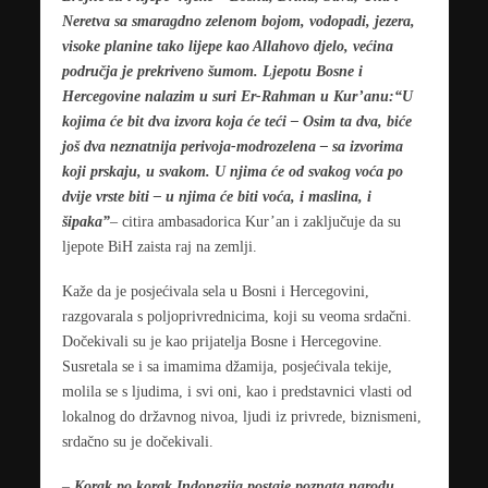
Neretva sa smaragdno zelenom bojom, vodopadi, jezera,
visoke planine tako lijepe kao Allahovo djelo, većina
područja je prekriveno šumom. Ljepotu Bosne i
Hercegovine nalazim u suri Er-Rahman u Kur’anu:“U
kojima će bit dva izvora koja će teći – Osim ta dva, biće
još dva neznatnija perivoja-modrozelena – sa izvorima
koji prskaju, u svakom. U njima će od svakog voća po
dvije vrste biti – u njima će biti voća, i maslina, i
šipaka”
– citira ambasadorica Kur’an i zaključuje da su
ljepote BiH zaista raj na zemlji.
Kaže da je posjećivala sela u Bosni i Hercegovini,
razgovarala s poljoprivrednicima, koji su veoma srdačni.
Dočekivali su je kao prijatelja Bosne i Hercegovine.
Susretala se i sa imamima džamija, posjećivala tekije,
molila se s ljudima, i svi oni, kao i predstavnici vlasti od
lokalnog do državnog nivoa, ljudi iz privrede, biznismeni,
srdačno su je dočekivali.
–
Korak po korak Indonezija postaje poznata narodu