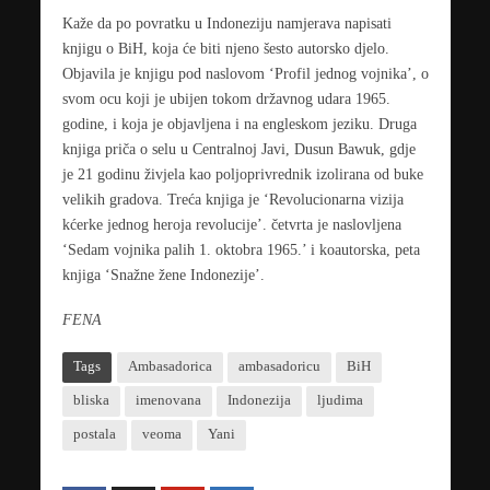
Kaže da po povratku u Indoneziju namjerava napisati
knjigu o BiH, koja će biti njeno šesto autorsko djelo.
Objavila je knjigu pod naslovom ‘Profil jednog vojnika’, o
svom ocu koji je ubijen tokom državnog udara 1965.
godine, i koja je objavljena i na engleskom jeziku. Druga
knjiga priča o selu u Centralnoj Javi, Dusun Bawuk, gdje
je 21 godinu živjela kao poljoprivrednik izolirana od buke
velikih gradova. Treća knjiga je ‘Revolucionarna vizija
kćerke jednog heroja revolucije’. četvrta je naslovljena
‘Sedam vojnika palih 1. oktobra 1965.’ i koautorska, peta
knjiga ‘Snažne žene Indonezije’.
FENA
Tags
Ambasadorica
ambasadoricu
BiH
bliska
imenovana
Indonezija
ljudima
postala
veoma
Yani