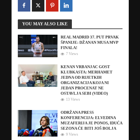
YOU MAY ALSO LIKE
REAL MADRID 37. PUT PRVAK
ŠPANIJE: DŽANAN MUSA MVP
FINALA!
7 Views
KENAN VRBANJAC GOST
KLUBKASTA: MERHAMET
JEDNA OD RIJETKIH
ORGANIZACIJA KOJA NI
JEDAN PROCENAT NE
OSTAVLJA SEBI (VIDEO)
13 Views
ODRŽANA PRESS
KONFERENCIJA: ELVEDINA
MUZAFERIJA JE PONOS, IDUĆA
SEZONA ĆE BITI JOŠ BOLJA
9 Views