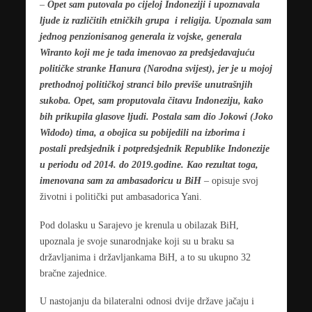
–
Opet sam putovala po cijeloj Indoneziji i upoznavala
ljude iz različitih etničkih grupa i religija. Upoznala sam
jednog penzionisanog generala iz vojske, generala
Wiranto koji me je tada imenovao za predsjedavajuću
političke stranke Hanura (Narodna svijest), jer je u mojoj
prethodnoj političkoj stranci bilo previše unutrašnjih
sukoba. Opet, sam proputovala čitavu Indoneziju, kako
bih prikupila glasove ljudi. Postala sam dio Jokowi (Joko
Widodo) tima, a obojica su pobijedili na izborima i
postali predsjednik i potpredsjednik Republike Indonezije
u periodu od 2014. do 2019.godine. Kao rezultat toga,
imenovana sam za ambasadoricu u BiH
– opisuje svoj
životni i politički put ambasadorica Yani.
Pod dolasku u Sarajevo je krenula u obilazak BiH,
upoznala je svoje sunarodnjake koji su u braku sa
državljanima i državljankama BiH, a to su ukupno 32
bračne zajednice.
U nastojanju da bilateralni odnosi dvije države jačaju i