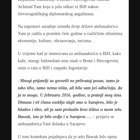
Achmad Yani koja u julu odlazi iz BiH nakon
četvorogodišnjeg diplomatskog angažmana.
Na uspostavi saradnje između dvije države ambasadorica
Yani je radila u protekle čeiti godine u različitim oblastima
ekonomije, kulture, obrazovanja, turizma…
U vrijeme kad je imenovana za ambasadoricu u BiH, kako
kaže, mnogi Indonežani nisu znali o Bosni i Hercegovini,
osim o ratu u BiH i raspadu Jugoslavije.
–
Mnogi prijatelji su govorili ne prihvataj posao, tamo je
tako tiho, tamo nema ništa, ali bila sam još odlučnija, da
ja to mogu. U februaru 2016. godine, u pratnji mog sina
Dimasa i tri člana osoblja stigli smo u Sarajevo, bilo je
hladno i tiho, ali ja sam prolazila kroz tišinu u mom selu
Bawuk, isto je bilo ovdje i u Sarajevu …
– prisjeća se
ambasadorica Yani dolaska u Sarajevo.
U tom kontekstu pojašnjava da je selo Bawuk bilo njena