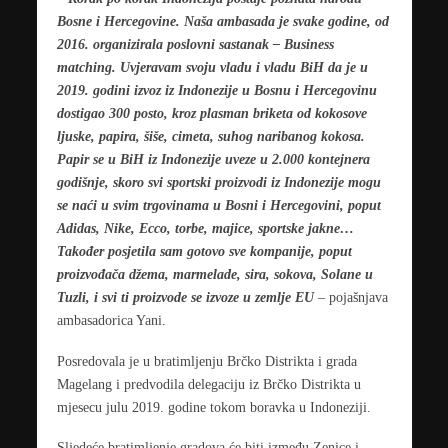
Bosne i Hercegovine. Naša ambasada je svake godine, od
2016. organizirala poslovni sastanak – Business
matching. Uvjeravam svoju vladu i vladu BiH da je u
2019. godini izvoz iz Indonezije u Bosnu i Hercegovinu
dostigao 300 posto, kroz plasman briketa od kokosove
ljuske, papira, šiše, cimeta, suhog naribanog kokosa.
Papir se u BiH iz Indonezije uveze u 2.000 kontejnera
godišnje, skoro svi sportski proizvodi iz Indonezije mogu
se naći u svim trgovinama u Bosni i Hercegovini, poput
Adidas, Nike, Ecco, torbe, majice, sportske jakne…
Također posjetila sam gotovo sve kompanije, poput
proizvođača džema, marmelade, sira, sokova, Solane u
Tuzli, i svi ti proizvode se izvoze u zemlje EU
– pojašnjava
ambasadorica Yani.
Posredovala je u bratimljenju Brčko Distrikta i grada
Magelang i predvodila delegaciju iz Brčko Distrikta u
mjesecu julu 2019. godine tokom boravka u Indoneziji.
Sljedeće bratimljenje gradova će biti između Zenice i