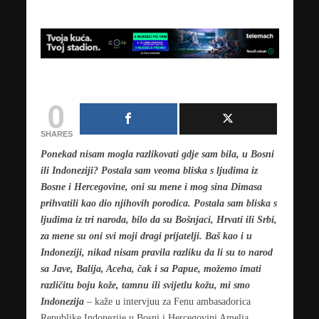
0
SHARES
Ponekad nisam mogla razlikovati gdje sam bila, u Bosni
ili Indoneziji? Postala sam veoma bliska s ljudima iz
Bosne i Hercegovine, oni su mene i mog sina Dimasa
prihvatili kao dio njihovih porodica. Postala sam bliska s
ljudima iz tri naroda, bilo da su Bošnjaci, Hrvati ili Srbi,
za mene su oni svi moji dragi prijatelji. Baš kao i u
Indoneziji, nikad nisam pravila razliku da li su to narod
sa Jave, Balija, Aceha, čak i sa Papue, možemo imati
različitu boju kože, tamnu ili svijetlu kožu, mi smo
Indonezija
– kaže u intervjuu za Fenu ambasadorica
Republike Indonezije u Bosni i Hercegovini Amelia