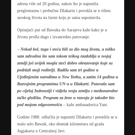
adresa više od 20 godina, nakon što je napustila
preglomaznu i prebučnu Džakartu i povukla se u tišinu
seoskog života na farmi koju je sama uspostavila.
Opisujući put od Bawuka do Sarajeva kaže kako je u
životu prošla dugo i izvanredno putovanje.
–
Nekad bol, tuga i sreća bili su dio mog života, a toliko
sam zahvalna što sam tokom teškog razdoblja u svojoj
zemlji još uvijek mogla steći dobro obrazovanje koje su
podržali moji roditelji. Radila sam tri godine u
Ujedinjenim narodima u New Yorku, a zatim 14 godina u
Razvojnim programima UN-a u Džakarti. Putovala sam
po cijeloj Indoneziji i vidjela svoju zemlju s međunarodne
tačke gledišta. Program za žene u razvoju je također bio
pod mojom odgovornošću
– kaže ambasadorica Yani.
Godine 1988. odlučila je napustiti Džakartu i preselila se u
malo selo Bawuk, oko desetak kilometara od grada
Jogjakarta u Centralnoj Javi.