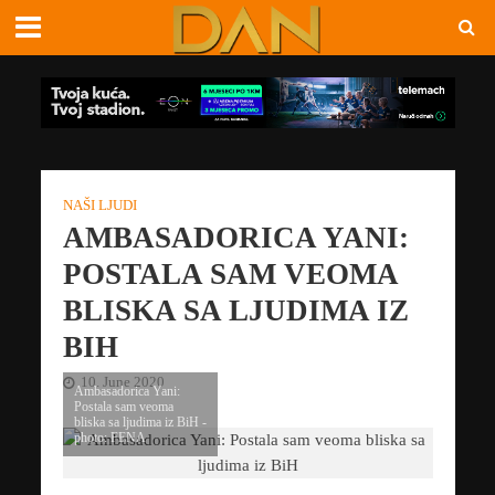
NAŠI LJUDI
AMBASADORICA YANI:
POSTALA SAM VEOMA
BLISKA SA LJUDIMA IZ
BIH
10. June 2020
Ambasadorica Yani:
Postala sam veoma
bliska sa ljudima iz BiH -
photo: FENA