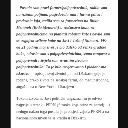
–
Postala sam pravi farmer/poljoprivrednik, radila sam
na rižinim poljima, posjedovala sam i farmu pilića i
prodavala jaja, radila sam sa farmerima na Bukit
Menoreh (Brdo Menoreh) u stočarstvu koza, sa
poljoprivrednicima na plantaži robusta kafe i bavila sam
se uzgojem svilene bube na Javi i Južnoj Sumatri. Više
od 21 godinu moj život je bio daleko od velike gradske
buke, odrasla sam s poljoprivrednicima, samo razgovor o
poljoprivredi i živjela sam stvarnim životom
poljoprivrednika. To je bilo nevjerovatno i plodonosno
iskustvo
– opisuje svoj životni put od Džakarte gdje je
rođena, preko života na seoskoj farmi, do međunarodnog
angažmana u New Yorku i Sarajevu.
Tokom života na Javi politički angažman ju je odveo
najprije u stranku PPRN (Stranka koja brine za narod) , i
nedugo nakon toga postala je predsjedavajuća PPRN-a na
nacionalnom nivou te se vratila u Džakartu.