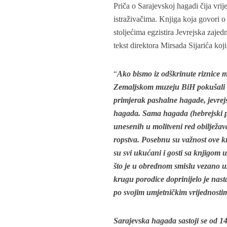
Priča o Sarajevskoj hagadi čija vrij
istraživačima. Knjiga koja govori o 
stoljećima egzistira Jevrejska zaje
tekst direktora Mirsada Sijarića koji
“
Ako bismo iz odškrinute riznice m
Zemaljskom muzeju BiH pokušali izd
primjerak pashalne hagade, jevrej
hagada. Sama hagada (hebrejski pri
unesenih u molitveni red obilježav
ropstva. Posebnu su važnost ove k
su svi ukućani i gosti sa knjigom u r
što je u obrednom smislu vezano uz
krugu porodice doprinijelo je nas
po svojim umjetničkim vrijednosti
Sarajevska hagada sastoji se od 14