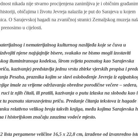
ednost nikada nije stvarno procijenjena zanimljiva je i običnim građanima
historiji, običajima i životu Jevreja nalazila je put do Sarajeva u kojem
dnica. O Sarajevskoj hagadi na zvaničnoj stranici Zemaljskog muzeja nal
 prenosimo u cijelosti.
aterijalnog i nematerijalnog kulturnog naslijeđa koje se čuva u
vojiti njene najsjajnije bisere, svakako ne bismo mogli izostaviti
skog iluminiranoga kodeksa, širom svijeta poznatog kao Sarajevska
ča, kazivanje) predstavlja jednu vrstu zbirke vjerskih propisa i pred
anja Pesaha, praznika kojim se slavi oslobođenje Jevreja iz egipatsko
njige imale za vrijeme održavanja obredne porodične večere – sedera
uci iz njih čitali, ili pratili, kazivanja o putu izlaska na slobodu kao i
 tu poznatu starozavjetnu priču. Predanje čitanja tekstova iz hagade
tanku relativno velikog broja takvih knjiga, među kojima Sarajevska
ma i historijskom značaju zauzima vodeće mjesto.
2 lista pergamene veličine 16,5 x 22,8 cm, izrađene od izvanredno is