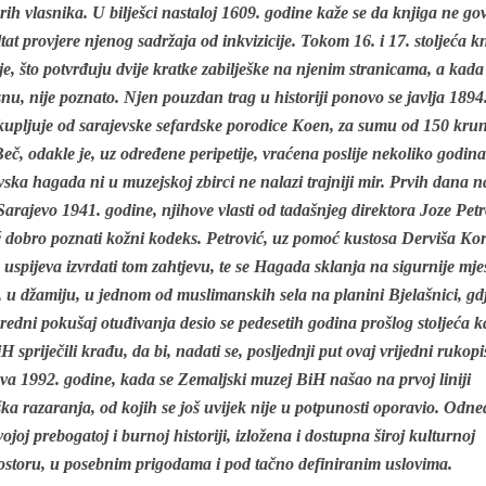
rih vlasnika. U bilješci nastaloj 1609. godine kaže se da knjiga ne go
ltat provjere njenog sadržaja od inkvizicije. Tokom 16. i 17. stoljeća k
ije, što potvrđuju dvije kratke zabilješke na njenim stranicama, a kada
u, nije poznato. Njen pouzdan trag u historiji ponovo se javlja 1894
kupljuje od sarajevske sefardske porodice Koen, za sumu od 150 krun
eč, odakle je, uz određene peripetije, vraćena poslije nekoliko godina
evska hagada ni u muzejskoj zbirci ne nalazi trajniji mir. Prvih dana 
arajevo 1941. godine, njihove vlasti od tadašnjeg direktora Joze Pet
eć dobro poznati kožni kodeks. Petrović, uz pomoć kustosa Derviša Ko
uspijeva izvrdati tom zahtjevu, te se Hagada sklanja na sigurnije mje
u džamiju, u jednom od muslimanskih sela na planini Bjelašnici, gdje
aredni pokušaj otuđivanja desio se pedesetih godina prošlog stoljeća 
spriječili krađu, da bi, nadati se, posljednji put ovaj vrijedni rukopi
a 1992. godine, kada se Zemaljski muzej BiH našao na prvoj liniji
ška razaranja, od kojih se još uvijek nije u potpunosti oporavio. Odn
ojoj prebogatoj i burnoj historiji, izložena i dostupna široj kulturnoj
ostoru, u posebnim prigodama i pod tačno definiranim uslovima.