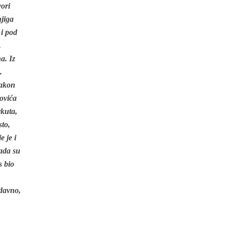
vori
njiga
 i pod
.
a. Iz
.
nakon
rovića
rkuta,
sto,
 je i
kada su
s bio
edavno,