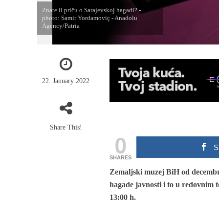
Znate li priču o Sarajevskoj hagadi? -
photo: Samir Yordamoviç - Anadolu
Agency/Patria
22. January 2022
Share This!
0
S
SHARES
Zemaljski muzej BiH od decembr
hagade javnosti i to u redovnim 
13:00 h.