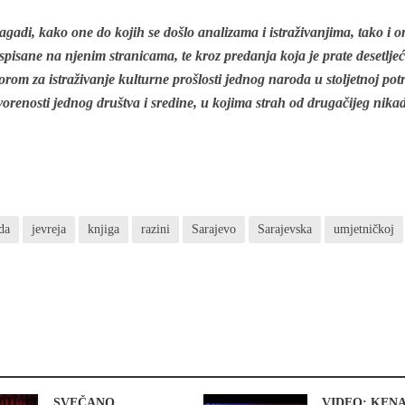
agadi, kako one do kojih se došlo analizama i istraživanjima, tako i o
spisane na njenim stranicama, te kroz predanja koja je prate desetlje
rom za istraživanje kulturne prošlosti jednog naroda u stoljetnoj potr
renosti jednog društva i sredine, u kojima strah od drugačijeg nikad
da
jevreja
knjiga
razini
Sarajevo
Sarajevska
umjetničkoj
SVEČANO
VIDEO: KEN