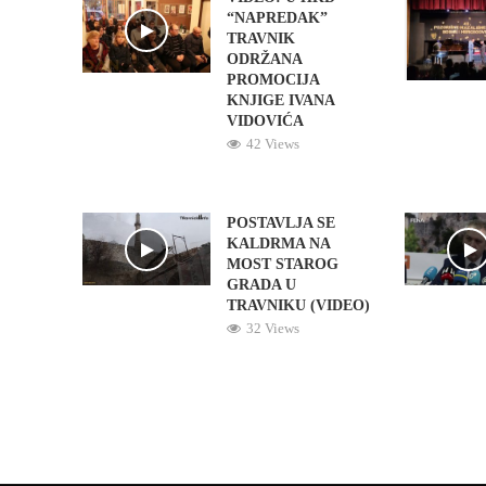
“NAPREDAK”
TRAVNIK
ODRŽANA
PROMOCIJA
KNJIGE IVANA
VIDOVIĆA
42 Views
POSTAVLJA SE
KALDRMA NA
MOST STAROG
GRADA U
TRAVNIKU (VIDEO)
32 Views