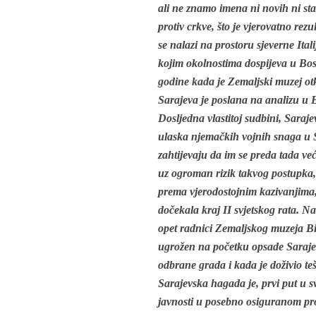
ali ne znamo imena ni novih ni sta
protiv crkve, što je vjerovatno rezu
se nalazi na prostoru sjeverne Ital
kojim okolnostima dospijeva u Bosn
godine kada je Zemaljski muzej ot
Sarajeva je poslana na analizu u B
Dosljedna vlastitoj sudbini, Saraj
ulaska njemačkih vojnih snaga u S
zahtijevaju da im se preda tada v
uz ogroman rizik takvog postupka, 
prema vjerodostojnim kazivanjima, 
dočekala kraj II svjetskog rata. N
opet radnici Zemaljskog muzeja BiH 
ugrožen na početku opsade Sarajev
odbrane grada i kada je doživio te
Sarajevska hagada je, prvi put u sv
javnosti u posebno osiguranom pr