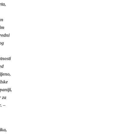
eta,
an
kim
redni
nog
tnosti
ed
ljeno,
ilske
paniji,
r za
. –
ika,