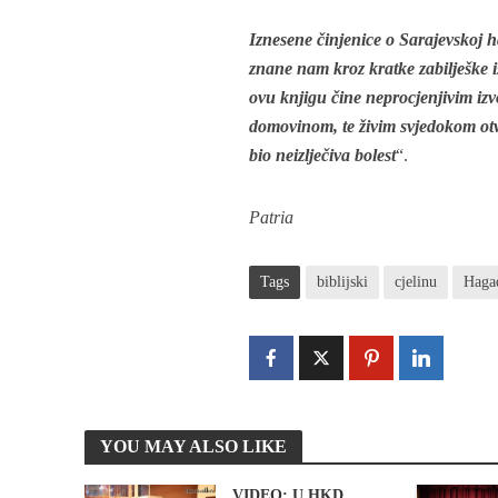
Iznesene činjenice o Sarajevskoj h
znane nam kroz kratke zabilješke i
ovu knjigu čine neprocjenjivim izvo
domovinom, te živim svjedokom otvo
bio neizlječiva bolest
“.
Patria
Tags
biblijski
cjelinu
Haga
YOU MAY ALSO LIKE
VIDEO: U HKD