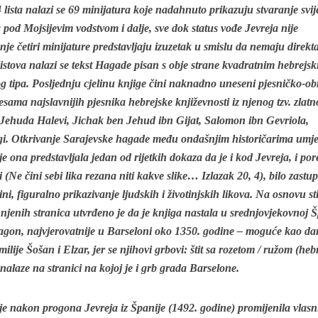
34 lista nalazi se 69 minijatura koje nadahnuto prikazuju stvaranje svij
a pod Mojsijevim vodstvom i dalje, sve dok status vođe Jevreja nije
je četiri minijature predstavljaju izuzetak u smislu da nemaju direkt
 listova nalazi se tekst Hagade pisan s obje strane kvadratnim hebrejs
tipa. Posljednju cjelinu knjige čini naknadno uneseni pjesničko-ob
esama najslavnijih pjesnika hebrejske književnosti iz njenog tzv. zlat
u: Jehuda Halevi, Jichak ben Jehud ibn Gijat, Salomon ibn Gevriola,
i. Otkrivanje Sarajevske hagade među ondašnjim historičarima umje
 je ona predstavljala jedan od rijetkih dokaza da je i kod Jevreja, i por
 (Ne čini sebi lika rezana niti kakve slike… Izlazak 20, 4), bilo zastup
ini, figuralno prikazivanje ljudskih i životinjskih likova. Na osnovu st
 njenih stranica utvrđeno je da je knjiga nastala u srednjovjekovnoj Š
ragon, najvjerovatnije u Barseloni oko 1350. godine – moguće kao da
ilije Šošan i Elzar, jer se njihovi grbovi: štit sa rozetom / ružom (hebr
 nalaze na stranici na kojoj je i grb grada Barselone.
 je nakon progona Jevreja iz Španije (1492. godine) promijenila vlasn