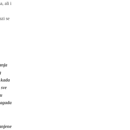
, ali i
azi se
anja
g
, kada
 sve
 u
 hagada
tanjene