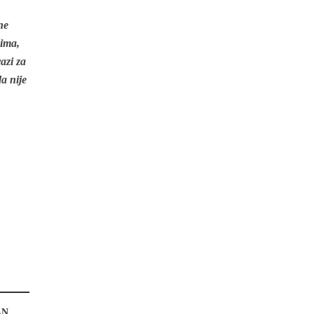
ne
ćima,
azi za
a nije
AN