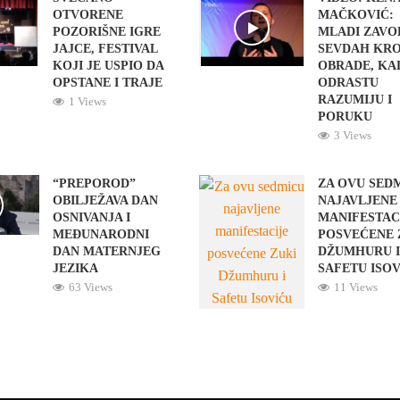
OTVORENE
MAČKOVIĆ:
POZORIŠNE IGRE
MLADI ZAVO
JAJCE, FESTIVAL
SEVDAH KR
KOJI JE USPIO DA
OBRADE, KA
OPSTANE I TRAJE
ODRASTU
RAZUMIJU I
1 Views
PORUKU
3 Views
“PREPOROD”
ZA OVU SED
OBILJEŽAVA DAN
NAJAVLJENE
OSNIVANJA I
MANIFESTAC
MEĐUNARODNI
POSVEĆENE 
DAN MATERNJEG
DŽUMHURU 
JEZIKA
SAFETU ISO
63 Views
11 Views