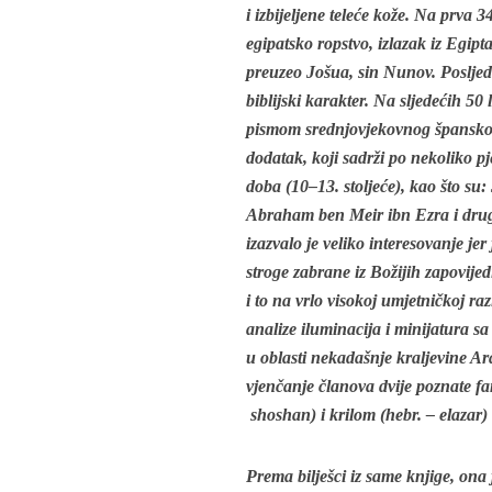
i izbijeljene teleće kože. Na prva 
egipatsko ropstvo, izlazak iz Egipt
preuzeo Jošua, sin Nunov. Posljedn
biblijski karakter. Na sljedećih 50
pismom srednjovjekovnog španskog 
dodatak, koji sadrži po nekoliko pj
doba (10–13. stoljeće), kao što s
Abraham ben Meir ibn Ezra i drug
izazvalo je veliko interesovanje jer
stroge zabrane iz Božijih zapovijedi
i to na vrlo visokoj umjetničkoj raz
analize iluminacija i minijatura sa
u oblasti nekadašnje kraljevine A
vjenčanje članova dvije poznate fam
shoshan) i krilom (hebr. – elazar)
Prema bilješci iz same knjige, ona