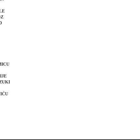
LE
OZ
D
MICU
IJE
ZUKI
I
VIĆU