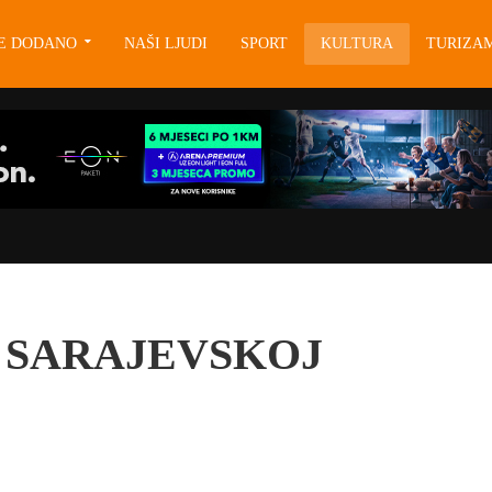
JE DODANO
NAŠI LJUDI
SPORT
KULTURA
TURIZA
O SARAJEVSKOJ