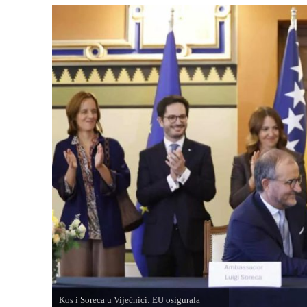
Kos i Soreca u Vijećnici: EU osigurala