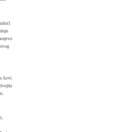
budući
adnju
arajevo
 ovog
rs Aevi
dvojila
u.
i,