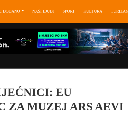
JE DODANO
NAŠI LJUDI
SPORT
KULTURA
TURIZA
IJEĆNICI: EU
 ZA MUZEJ ARS AEVI