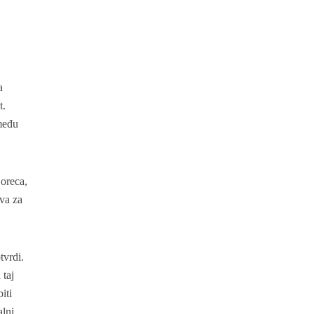
a
t.
zmeđu
oreca,
va za
tvrdi.
 taj
iti
alni