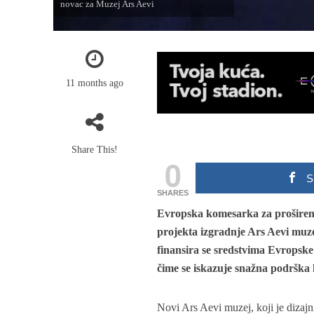
novac za Muzej Ars Aevi
11 months ago
Share This!
0
S
SHARES
Evropska komesarka za proširenj
projekta izgradnje Ars Aevi muz
finansira se sredstvima Evropske 
čime se iskazuje snažna podrška
Novi Ars Aevi muzej, koji je dizajni