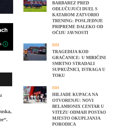
BARBAREZ PRED
ODLUČUJUĆI DUEL S
KATAROM ZATVORIO
TRENING: POSLJEDNJE
PRIPREME DALEKO OD
OČIJU JAVNOSTI
BIH
TRAGEDIJA KOD
GRAČANICE: U MIRIČINI
SMRTNO STRADALI
SUPRUŽNICI, ISTRAGA U
TOKU
BIH
HILJADE KUPACA NA
u
OTVORENJU: NOVI
BELAMIONIX CENTAR U
cuska,
VITEZU ODMAH POSTAO
MJESTO OKUPLJANJA
pe“.
PORODICA