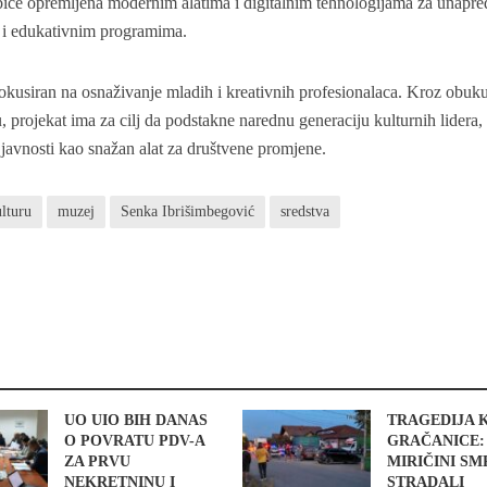
 biće opremljena modernim alatima i digitalnim tehnologijama za unapre
a i edukativnim programima.
kusiran na osnaživanje mladih i kreativnih profesionalaca. Kroz obuku
projekat ima za cilj da podstakne narednu generaciju kulturnih lidera,
 javnosti kao snažan alat za društvene promjene.
lturu
muzej
Senka Ibrišimbegović
sredstva
UO UIO BIH DANAS
TRAGEDIJA 
O POVRATU PDV-A
GRAČANICE:
ZA PRVU
MIRIČINI S
NEKRETNINU I
STRADALI