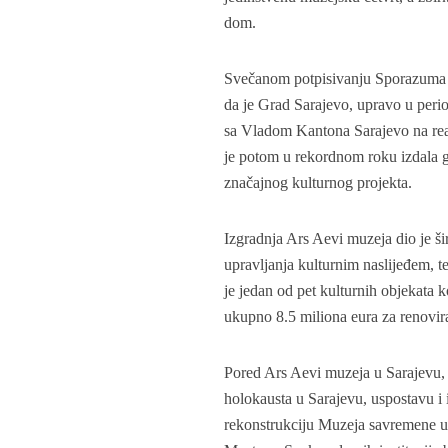
dom.
Svečanom potpisivanju Sporazuma p
da je Grad Sarajevo, upravo u peri
sa Vladom Kantona Sarajevo na rea
je potom u rekordnom roku izdala g
značajnog kulturnog projekta.
Izgradnja Ars Aevi muzeja dio je šir
upravljanja kulturnim naslijeđem, t
je jedan od pet kulturnih objekata k
ukupno 8.5 miliona eura za renovira
Pored Ars Aevi muzeja u Sarajevu,
holokausta u Sarajevu, uspostavu i i
rekonstrukciju Muzeja savremene u