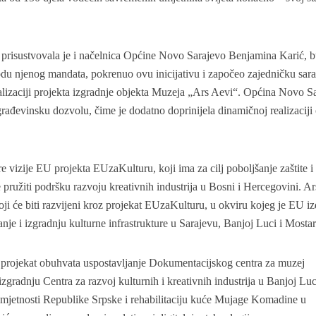
risustvovala je i načelnica Općine Novo Sarajevo Benjamina Karić, 
odu njenog mandata, pokrenuo ovu inicijativu i započeo zajedničku sar
lizaciji projekta izgradnje objekta Muzeja „Ars Aevi“. Općina Novo S
rađevinsku dozvolu, čime je dodatno doprinijela dinamičnoj realizaciji
e vizije EU projekta EUzaKulturu, koji ima za cilj poboljšanje zaštite i
e pružiti podršku razvoju kreativnih industrija u Bosni i Hercegovini. A
oji će biti razvijeni kroz projekat EUzaKulturu, u okviru kojeg je EU iz
nje i izgradnju kulturne infrastrukture u Sarajevu, Banjoj Luci i Mostar
 projekat obuhvata uspostavljanje Dokumentacijskog centra za muzej
zgradnju Centra za razvoj kulturnih i kreativnih industrija u Banjoj Luc
mjetnosti Republike Srpske i rehabilitaciju kuće Mujage Komadine u