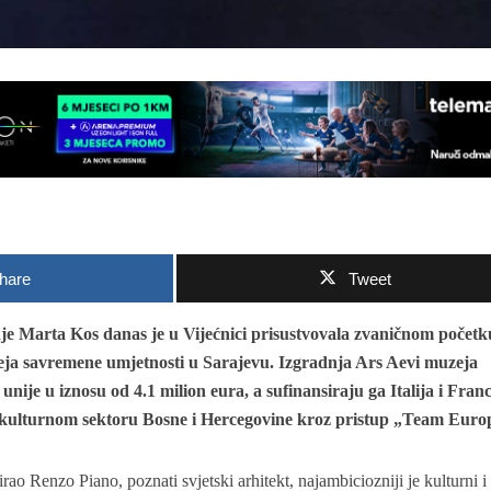
hare
Tweet
e Marta Kos danas je u Vijećnici prisustvovala zvaničnom početk
eja savremene umjetnosti u Sarajevu. Izgradnja Ars Aevi muzeja
unije u iznosu od 4.1 milion eura, a sufinansiraju ga Italija i Fran
 kulturnom sektoru Bosne i Hercegovine kroz pristup „Team Euro
rao Renzo Piano, poznati svjetski arhitekt, najambiciozniji je kulturni i