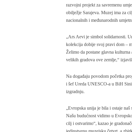
razvojni projekt za savremenu umjet
obilježje Sarajeva. Muzej ima za ci
nacionalnih i međunarodnih umjetni
„Ars Aevi je simbol solidarnosti. Umj
kolekcija dobije svoj pravi dom – 
Želimo da postane glavna kulturna 
velikih gradova ove zemlje,“ izjavi
Na događaju povodom početka proje
i šef Ureda UNESCO-a u BiH Siniša 
izgradnju.
„Evropska unija je bila i ostaje naš
Našu budućnost vidimo u Evropskoj 
cilj i ostvarimo“, kazao je gradona
jedinstvenu muzejsku četvrt, a zbir