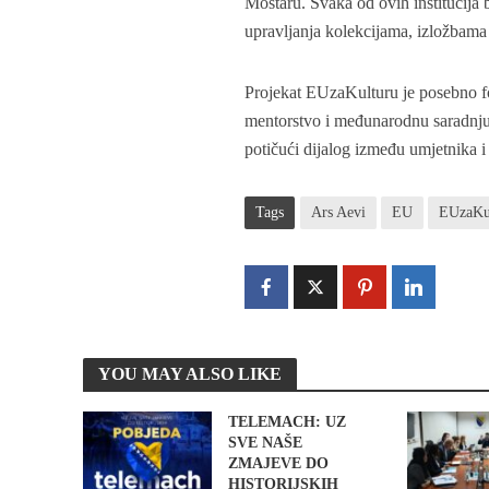
Mostaru. Svaka od ovih institucija
upravljanja kolekcijama, izložbam
Projekat EUzaKulturu je posebno fo
mentorstvo i međunarodnu saradnju, 
potičući dijalog između umjetnika i
Tags
Ars Aevi
EU
EUzaKu
YOU MAY ALSO LIKE
TELEMACH: UZ
SVE NAŠE
ZMAJEVE DO
HISTORIJSKIH