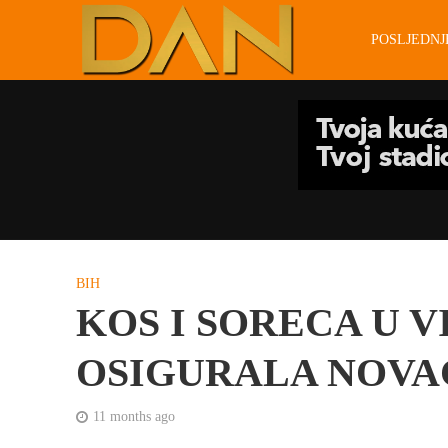
POSLJEDN
BIH
KOS I SORECA U V
OSIGURALA NOVAC
11 months ago