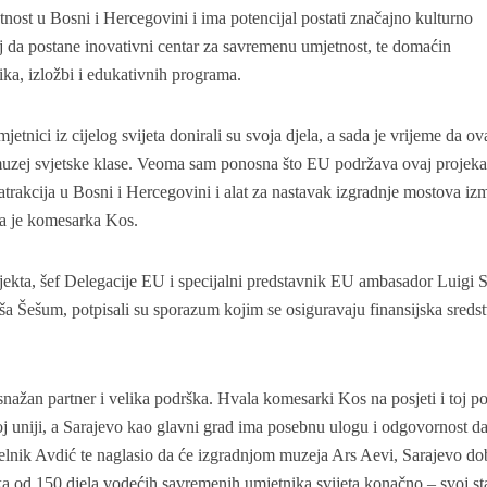
nost u Bosni i Hercegovini i ima potencijal postati značajno kulturno
lj da postane inovativni centar za savremenu umjetnost, te domaćin
ka, izložbi i edukativnih programa.
etnici iz cijelog svijeta donirali su svoja djela, a sada je vrijeme da ov
muzej svjetske klase. Veoma sam ponosna što EU podržava ovaj projeka
atrakcija u Bosni i Hercegovini i alat za nastavak izgradnje mostova i
la je komesarka Kos.
kta, šef Delegacije EU i specijalni predstavnik EU ambasador Luigi S
Šešum, potpisali su sporazum kojim se osiguravaju finansijska sredst
 snažan partner i velika podrška. Hvala komesarki Kos na posjeti i toj po
uniji, a Sarajevo kao glavni grad ima posebnu ulogu i odgovornost da
čelnik Avdić te naglasio da će izgradnjom muzeja Ars Aevi, Sarajevo dob
ka od 150 djela vodećih savremenih umjetnika svijeta konačno – svoj st