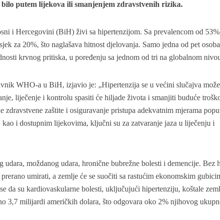
bilo putem lijekova ili smanjenjem zdravstvenih rizika.
sni i Hercegovini (BiH) živi sa hipertenzijom. Sa prevalencom od 53%
sjek za 20%, što naglašava hitnost djelovanja. Samo jedna od pet osoba
dnosti krvnog pritiska, u poređenju sa jednom od tri na globalnom nivo
vnik WHO-a u BiH, izjavio je: „Hipertenzija se u većini slučajva mož
anje, liječenje i kontrolu spasiti će hiljade života i smanjiti buduće troš
ne zdravstvene zaštite i osiguravanje pristupa adekvatnim mjerama popu
, kao i dostupnim lijekovima, ključni su za zatvaranje jaza u liječenju i
og udara, moždanog udara, hronične bubrežne bolesti i demencije. Bez 
iti prerano umirati, a zemlje će se suočiti sa rastućim ekonomskim gubic
e da su kardiovaskularne bolesti, uključujući hipertenziju, koštale zeml
žno 3,7 milijardi američkih dolara, što odgovara oko 2% njihovog ukup