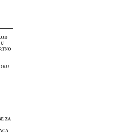
KOD
 U
MRTNO
TOKU
BE ZA
ACA