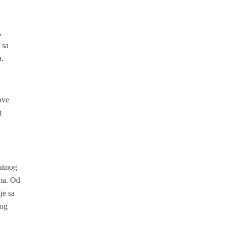
,
 sa
u.
e
kove
t
hitnog
ima. Od
je sa
nog