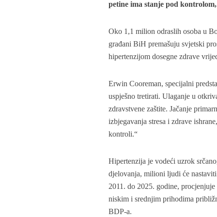
petine ima stanje pod kontrolom, 
Oko 1,1 milion odraslih osoba u Bo
građani BiH premašuju svjetski pro
hipertenzijom dosegne zdrave vrije
Erwin Cooreman, specijalni predsta
uspješno tretirati. Ulaganje u otkriv
zdravstvene zaštite. Jačanje primar
izbjegavanja stresa i zdrave ishrane
kontroli.“
Hipertenzija je vodeći uzrok srčan
djelovanja, milioni ljudi će nastav
2011. do 2025. godine, procjenjuje s
niskim i srednjim prihodima pribli
BDP-a.