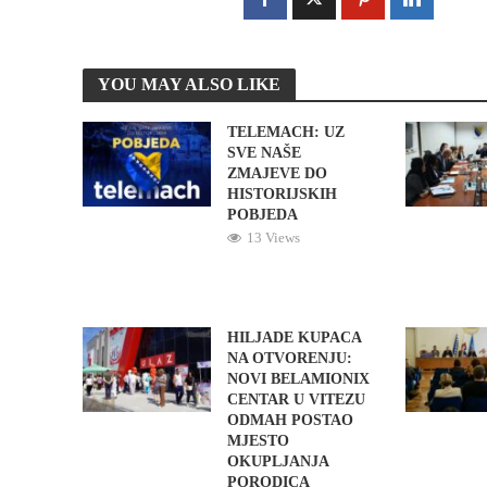
YOU MAY ALSO LIKE
TELEMACH: UZ
SVE NAŠE
ZMAJEVE DO
HISTORIJSKIH
POBJEDA
13 Views
HILJADE KUPACA
NA OTVORENJU:
NOVI BELAMIONIX
CENTAR U VITEZU
ODMAH POSTAO
MJESTO
OKUPLJANJA
PORODICA