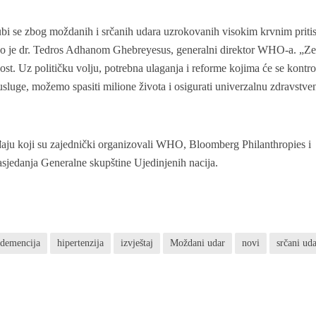
gubi se zbog moždanih i srčanih udara uzrokovanih visokim krvnim prit
rekao je dr. Tedros Adhanom Ghebreyesus, generalni direktor WHO-a. „Z
ost. Uz političku volju, potrebna ulaganja i reforme kojima će se kontro
 usluge, možemo spasiti milione života i osigurati univerzalnu zdravstve
ađaju koji su zajednički organizovali WHO, Bloomberg Philanthropies i
sjedanja Generalne skupštine Ujedinjenih nacija.
demencija
hipertenzija
izvještaj
Moždani udar
novi
srčani ud