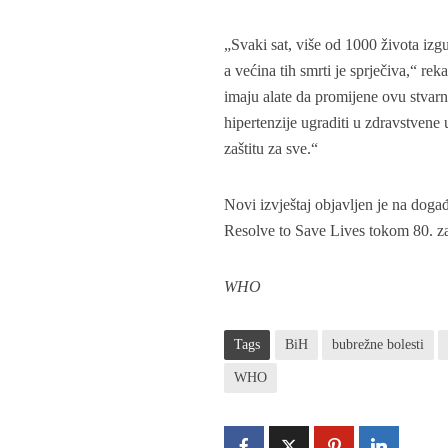
„Svaki sat, više od 1000 života iz
a većina tih smrti je sprječiva,“ 
imaju alate da promijene ovu stvarn
hipertenzije ugraditi u zdravstvene
zaštitu za sve.“
Novi izvještaj objavljen je na dog
Resolve to Save Lives tokom 80. za
WHO
Tags
BiH
bubrežne bolesti
WHO