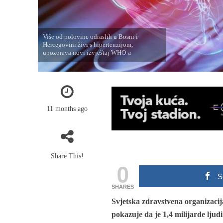
Više od polovine odraslih u Bosni i
Hercegovini živi s hipertenzijom,
upozorava novi izvještaj WHO-a
11 months ago
Share This!
0
S
SHARES
Svjetska zdravstvena organizacija
pokazuje da je 1,4 milijarde ljudi