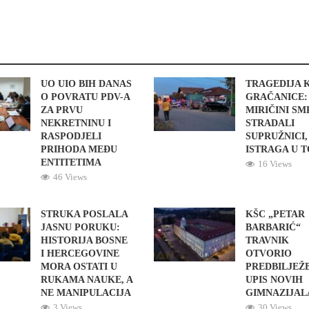
UO UIO BIH DANAS
TRAGEDIJA 
O POVRATU PDV-A
GRAČANICE:
ZA PRVU
MIRIČINI S
NEKRETNINU I
STRADALI
RASPODJELI
SUPRUŽNICI,
PRIHODA MEĐU
ISTRAGA U 
ENTITETIMA
16 Views
46 Views
STRUKA POSLALA
KŠC „PETAR
JASNU PORUKU:
BARBARIĆ“
HISTORIJA BOSNE
TRAVNIK
I HERCEGOVINE
OTVORIO
MORA OSTATI U
PREDBILJEŽ
RUKAMA NAUKE, A
UPIS NOVIH
NE MANIPULACIJA
GIMNAZIJAL
3 Views
30 Views