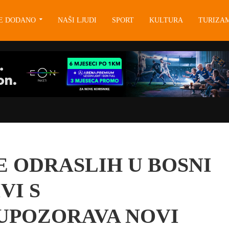
JE DODANO
NAŠI LJUDI
SPORT
KULTURA
TURIZA
E ODRASLIH U BOSNI
VI S
 UPOZORAVA NOVI