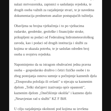
nalazi mrtvozornika, zapisnici o saslušanju svjedoka, te
drugih osoba važnih za razjašnjenje stvari, te je navedena
dokumentacija predmetom analize postupajućih tužitelja.
Obavljena su brojna vještačenja i to po vještacima
rudarske, geodetske, geološke i financijske struke,
prikupljeni su podaci od Federalnog hidrometeorološkog
zavoda, kao i podaci od drugih institucija i službi za
kojima se ukazala potreba, te je saslušan određen broj
osoba u svojstvu svjedoka.
Napominjemo da su istragom obuhvaćeni jedna pravna
osoba – gospodarsko društvo i četiri fizičke osobe i to
zbog postojanja osnova sumnje u počinjenje kaznenih djela
„Zlouporaba položaja ili ovlasti“ u stjecaju sa kaznenim
djelom „Teški slučajevi izazivanja opće opasnosti“,
kaznenim djelom „Onečišćenje okoliša“ i kazneno djelo
„Nesavjestan rad u službi“ KZ F BiH.
U cilju razjašnjenja okolnosti pod kojima su izvršena