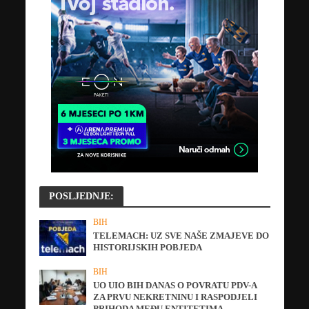
POSLJEDNJE:
BIH
TELEMACH: UZ SVE NAŠE ZMAJEVE DO
HISTORIJSKIH POBJEDA
BIH
UO UIO BIH DANAS O POVRATU PDV-A
ZA PRVU NEKRETNINU I RASPODJELI
PRIHODA MEĐU ENTITETIMA