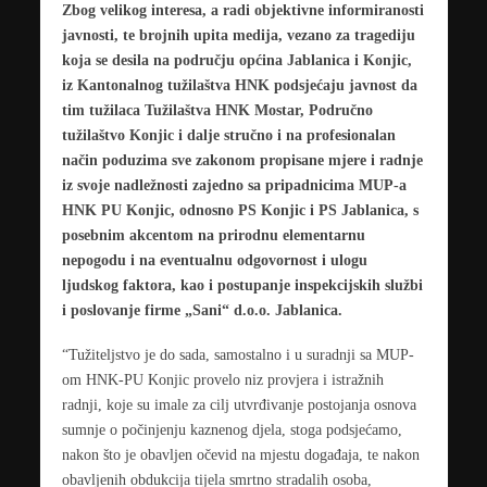
Zbog velikog interesa, a radi objektivne informiranosti
javnosti, te brojnih upita medija, vezano za tragediju
koja se desila na području općina Jablanica i Konjic,
iz Kantonalnog tužilaštva HNK podsjećaju javnost da
tim tužilaca Tužilaštva HNK Mostar, Područno
tužilaštvo Konjic i dalje stručno i na profesionalan
način poduzima sve zakonom propisane mjere i radnje
iz svoje nadležnosti zajedno sa pripadnicima MUP-a
HNK PU Konjic, odnosno PS Konjic i PS Jablanica, s
posebnim akcentom na prirodnu elementarnu
nepogodu i na eventualnu odgovornost i ulogu
ljudskog faktora, kao i postupanje inspekcijskih službi
i poslovanje firme „Sani“ d.o.o. Jablanica.
“Tužiteljstvo je do sada, samostalno i u suradnji sa MUP-
om HNK-PU Konjic provelo niz provjera i istražnih
radnji, koje su imale za cilj utvrđivanje postojanja osnova
sumnje o počinjenju kaznenog djela, stoga podsjećamo,
nakon što je obavljen očevid na mjestu događaja, te nakon
obavljenih obdukcija tijela smrtno stradalih osoba,