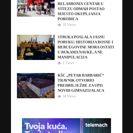
BELAMIONIX CENTAR U
VITEZU ODMAH POSTAO
MJESTO OKUPLJANJA
PORODICA
18 Views
STRUKA POSLALA JASNU
PORUKU: HISTORIJA BOSNE I
HERCEGOVINE MORA OSTATI
U RUKAMA NAUKE, A NE
MANIPULACIJA
1 Views
KŠC „PETAR BARBARIĆ“
TRAVNIK OTVORIO
PREDBILJEŽBE ZA UPIS
NOVIH GIMNAZIJALACA
34 Views