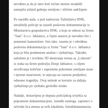
utvrđeno je da je smrt kod većine smrtno stradalih
nastupila uslijed gušenja zemljom i sličnim sadržajem.
Po naredbi suda, a pod nadzorom Tužiteljstva HNK,
istražitelji policije su izuzeli poslovnu dokumentaciju iz
Ministarstva gospodarstva HNK, a koja se odnosi na firmu
“Sani” d.o.o. Jablanica, u čijem sastavu je navodno bio i
pomenuti kamenolom. Isto tako, izuzeta je i određena
poslovna dokumentacija iz firme “Sani” d.o.o. Jablanica
koja je bila predmetom analize i vještačenja. Također,
naloženo je i izvršeno 3D skeniranje terena sa „Lidarom“
iz zraka na širem području Donje Jablanice, s ciljem
utvrđivanja količine i zapremine pokrenute zemljane mase
i njezine masivnosti, te utjecaja na razorne posljedice,
odnosno tragediju. Ovaj snimak se koristio za daljnja
vještačenja po vještaku geološke struke.
Nadalje, dostavljena je dopuna policijskog izvješća sa
popratnom dokumentacijom, između ostaloga, zapisnici o
očevidu lica mjesta sa svih lokaliteta, fotodokumentacija,