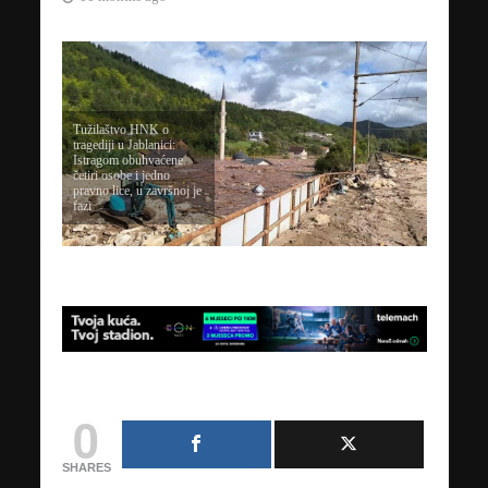
Tužilaštvo HNK o
tragediji u Jablanici:
Istragom obuhvaćene
četiri osobe i jedno
pravno lice, u završnoj je
fazi
0
SHARES