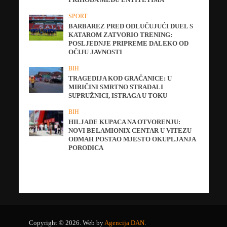
SPORT
BARBAREZ PRED ODLUČUJUĆI DUEL S
KATAROM ZATVORIO TRENING:
POSLJEDNJE PRIPREME DALEKO OD
OČIJU JAVNOSTI
BIH
TRAGEDIJA KOD GRAČANICE: U
MIRIČINI SMRTNO STRADALI
SUPRUŽNICI, ISTRAGA U TOKU
BIH
HILJADE KUPACA NA OTVORENJU:
NOVI BELAMIONIX CENTAR U VITEZU
ODMAH POSTAO MJESTO OKUPLJANJA
PORODICA
Copyright © 2026. Web by
Agencija DAN
.