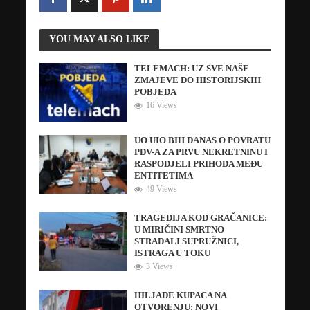
YOU MAY ALSO LIKE
TELEMACH: UZ SVE NAŠE
ZMAJEVE DO HISTORIJSKIH
POBJEDA
16 Views
UO UIO BIH DANAS O POVRATU
PDV-A ZA PRVU NEKRETNINU I
RASPODJELI PRIHODA MEĐU
ENTITETIMA
49 Views
TRAGEDIJA KOD GRAČANICE:
U MIRIČINI SMRTNO
STRADALI SUPRUŽNICI,
ISTRAGA U TOKU
3 Views
HILJADE KUPACA NA
OTVORENJU: NOVI