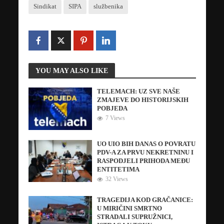
Sindikat
SIPA
službenika
YOU MAY ALSO LIKE
TELEMACH: UZ SVE NAŠE
ZMAJEVE DO HISTORIJSKIH
POBJEDA
7 Views
UO UIO BIH DANAS O POVRATU
PDV-A ZA PRVU NEKRETNINU I
RASPODJELI PRIHODA MEĐU
ENTITETIMA
32 Views
TRAGEDIJA KOD GRAČANICE:
U MIRIČINI SMRTNO
STRADALI SUPRUŽNICI,