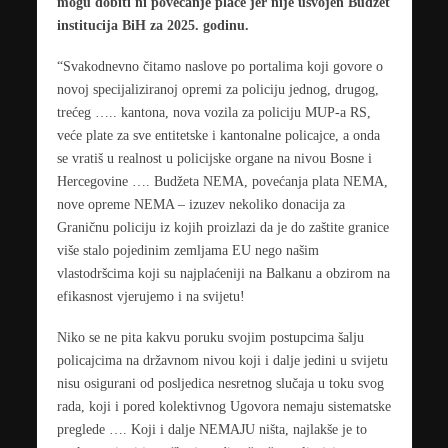
mogu dobiti ni povećanje plaće jer nije usvojen Budžet
institucija BiH za 2025. godinu.
“Svakodnevno čitamo naslove po portalima koji govore o
novoj specijaliziranoj opremi za policiju jednog, drugog,
trećeg ….. kantona, nova vozila za policiju MUP-a RS,
veće plate za sve entitetske i kantonalne policajce, a onda
se vratiš u realnost u policijske organe na nivou Bosne i
Hercegovine …. Budžeta NEMA, povećanja plata NEMA,
nove opreme NEMA – izuzev nekoliko donacija za
Graničnu policiju iz kojih proizlazi da je do zaštite granice
više stalo pojedinim zemljama EU nego našim
vlastodršcima koji su najplaćeniji na Balkanu a obzirom na
efikasnost vjerujemo i na svijetu!
Niko se ne pita kakvu poruku svojim postupcima šalju
policajcima na državnom nivou koji i dalje jedini u svijetu
nisu osigurani od posljedica nesretnog slučaja u toku svog
rada, koji i pored kolektivnog Ugovora nemaju sistematske
preglede …. Koji i dalje NEMAJU ništa, najlakše je to