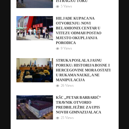
ISTRAGA U TOKU
5 Views
HILJADE KUPACA NA
OTVORENJU: NOVI
BELAMIONIX CENTAR U
VITEZU ODMAH POSTAO
MJESTO OKUPLJANJA
PORODICA
9 Views
STRUKA POSLALA JASNU
PORUKU: HISTORIJA BOSNE I
HERCEGOVINE MORA OSTATI
U RUKAMA NAUKE, A NE
MANIPULACIJA
26 Views
KŠC „PETAR BARBARIĆ“
TRAVNIK OTVORIO
PREDBILJEŽBE ZA UPIS
NOVIH GIMNAZIJALACA
25 Views