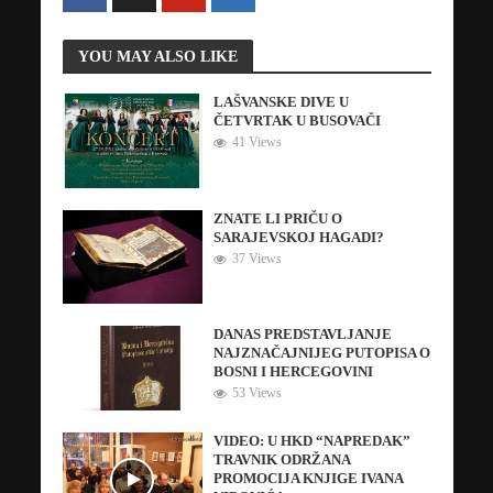
YOU MAY ALSO LIKE
LAŠVANSKE DIVE U
ČETVRTAK U BUSOVAČI
41 Views
ZNATE LI PRIČU O
SARAJEVSKOJ HAGADI?
37 Views
DANAS PREDSTAVLJANJE
NAJZNAČAJNIJEG PUTOPISA O
BOSNI I HERCEGOVINI
53 Views
VIDEO: U HKD “NAPREDAK”
TRAVNIK ODRŽANA
PROMOCIJA KNJIGE IVANA