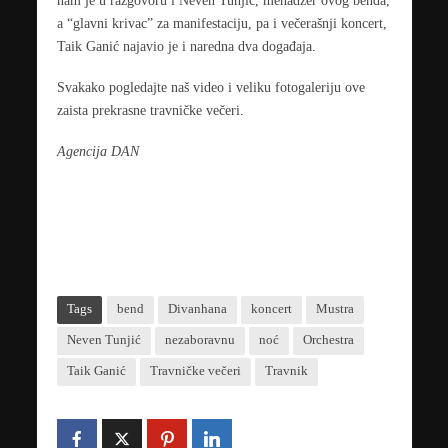
nam je u razgovoru i Neven Tunjić, menadžer ovog benda,
a “glavni krivac” za manifestaciju, pa i večerašnji koncert,
Taik Ganić najavio je i naredna dva događaja.
Svakako pogledajte naš video i veliku fotogaleriju ove
zaista prekrasne travničke večeri.
Agencija DAN
Tags
bend
Divanhana
koncert
Mustra
Neven Tunjić
nezaboravnu
noć
Orchestra
Taik Ganić
Travničke večeri
Travnik