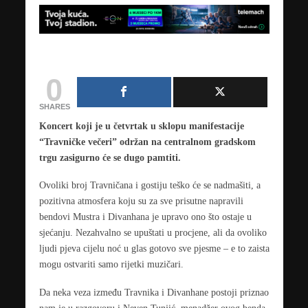
0
SHARES
Koncert koji je u četvrtak u sklopu manifestacije
“Travničke večeri” održan na centralnom gradskom
trgu zasigurno će se dugo pamtiti.
Ovoliki broj Travničana i gostiju teško će se nadmašiti, a
pozitivna atmosfera koju su za sve prisutne napravili
bendovi Mustra i Divanhana je upravo ono što ostaje u
sjećanju. Nezahvalno se upuštati u procjene, ali da ovoliko
ljudi pjeva cijelu noć u glas gotovo sve pjesme – e to zaista
mogu ostvariti samo rijetki muzičari.
Da neka veza između Travnika i Divanhane postoji priznao