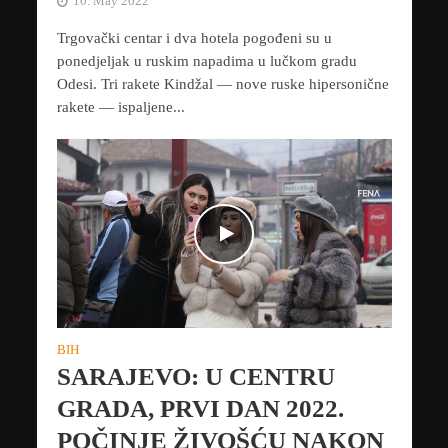
10. May 2022
Trgovački centar i dva hotela pogođeni su u
ponedjeljak u ruskim napadima u lučkom gradu
Odesi. Tri rakete Kindžal — nove ruske hipersonične
rakete — ispaljene...
BIH
SARAJEVO: U CENTRU
GRADA, PRVI DAN 2022.
POČINJE ŽIVOŠĆU NAKON