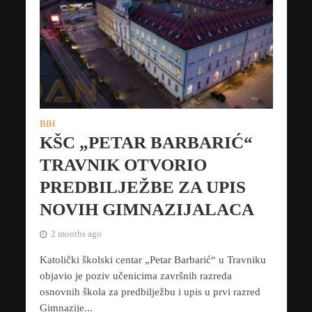
BIH
KŠC „PETAR BARBARIĆ“
TRAVNIK OTVORIO
PREDBILJEŽBE ZA UPIS
NOVIH GIMNAZIJALACA
2 months ago
Katolički školski centar „Petar Barbarić“ u Travniku
objavio je poziv učenicima završnih razreda
osnovnih škola za predbilježbu i upis u prvi razred
Gimnazije...