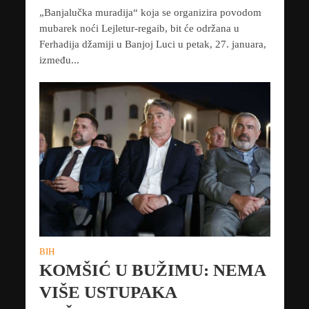
„Banjalučka muradija“ koja se organizira povodom
mubarek noći Lejletur-regaib, bit će održana u
Ferhadija džamiji u Banjoj Luci u petak, 27. januara,
između...
BIH
KOMŠIĆ U BUŽIMU: NEMA
VIŠE USTUPAKA