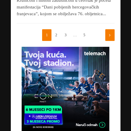
Krunicom i misom zadušnicom u četvrtak je počela
manifestacija “Dani pobijenih hercegovačkih
franjevaca”, kojom se obilježava 76. obljetnica...
1
2
3
…
5