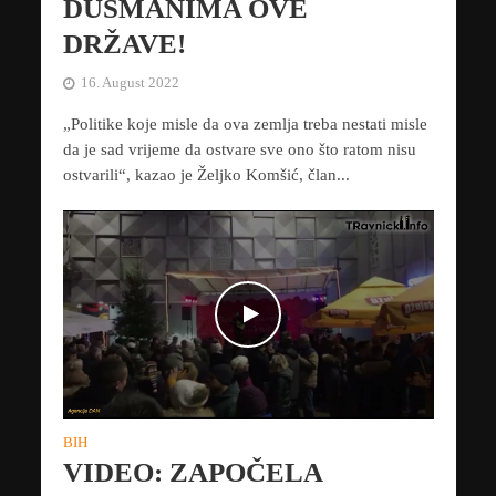
DUŠMANIMA OVE
DRŽAVE!
16. August 2022
„Politike koje misle da ova zemlja treba nestati misle
da je sad vrijeme da ostvare sve ono što ratom nisu
ostvarili“, kazao je Željko Komšić, član...
BIH
VIDEO: ZAPOČELA