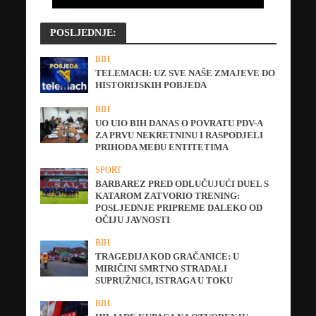
POSLJEDNJE:
BIH
TELEMACH: UZ SVE NAŠE ZMAJEVE DO
HISTORIJSKIH POBJEDA
BIH
UO UIO BIH DANAS O POVRATU PDV-A
ZA PRVU NEKRETNINU I RASPODJELI
PRIHODA MEĐU ENTITETIMA
SPORT
BARBAREZ PRED ODLUČUJUĆI DUEL S
KATAROM ZATVORIO TRENING:
POSLJEDNJE PRIPREME DALEKO OD
OČIJU JAVNOSTI
BIH
TRAGEDIJA KOD GRAČANICE: U
MIRIČINI SMRTNO STRADALI
SUPRUŽNICI, ISTRAGA U TOKU
BIH