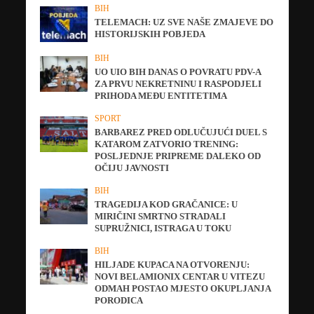
BIH
TELEMACH: UZ SVE NAŠE ZMAJEVE DO
HISTORIJSKIH POBJEDA
BIH
UO UIO BIH DANAS O POVRATU PDV-A
ZA PRVU NEKRETNINU I RASPODJELI
PRIHODA MEĐU ENTITETIMA
SPORT
BARBAREZ PRED ODLUČUJUĆI DUEL S
KATAROM ZATVORIO TRENING:
POSLJEDNJE PRIPREME DALEKO OD
OČIJU JAVNOSTI
BIH
TRAGEDIJA KOD GRAČANICE: U
MIRIČINI SMRTNO STRADALI
SUPRUŽNICI, ISTRAGA U TOKU
BIH
HILJADE KUPACA NA OTVORENJU:
NOVI BELAMIONIX CENTAR U VITEZU
ODMAH POSTAO MJESTO OKUPLJANJA
PORODICA