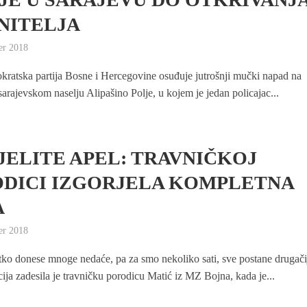
NITELJA
er 2018
kratska partija Bosne i Hercegovine osuđuje jutrošnji mučki napad na
sarajevskom naselju Alipašino Polje, u kojem je jedan policajac...
JELITE APEL: TRAVNIČKOJ
DICI IZGORJELA KOMPLETNA
A
er 2018
etko donese mnoge nedaće, pa za smo nekoliko sati, sve postane drugači
cija zadesila je travničku porodicu Matić iz MZ Bojna, kada je...