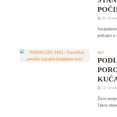
POČI
26. Octob
Socijaldemo
policajce u 
BIH
PODI
PORO
KUĆ
12. Octob
Život nerij
Takva situa