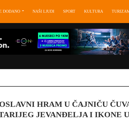
JE DODANO
NAŠI LJUDI
SPORT
KULTURA
TURIZA
OSLAVNI HRAM U ČAJNIČU ČUV
TARIJEG JEVANĐELJA I IKONE 