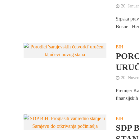
20. Janua
Srpska prav
Bosne i Her
BIH
PORO
URUČ
20. Nove
Premijer Ka
finansijski
BIH
SDP 
STAN