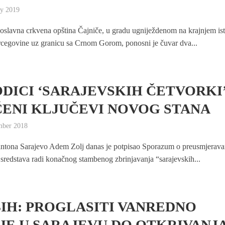
ry 2019
oslavna crkvena opština Čajniče, u gradu ugniježdenom na krajnjem is
cegovine uz granicu sa Crnom Gorom, ponosni je čuvar dva...
DICI ‘SARAJEVSKIH ČETVORKI
ENI KLJUČEVI NOVOG STANA
mber 2018
ntona Sarajevo Adem Zolj danas je potpisao Sporazum o preusmjerava
h sredstava radi konačnog stambenog zbrinjavanja “sarajevskih...
BIH: PROGLASITI VANREDNO
JE U SARAJEVU DO OTKRIVANJ