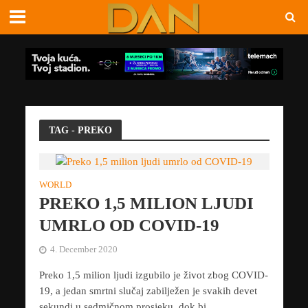
TAG - PREKO
WORLD
PREKO 1,5 MILION LJUDI
UMRLO OD COVID-19
4. December 2020
Preko 1,5 milion ljudi izgubilo je život zbog COVID-
19, a jedan smrtni slučaj zabilježen je svakih devet
sekundi u sedmičnom prosjeku, dok bi